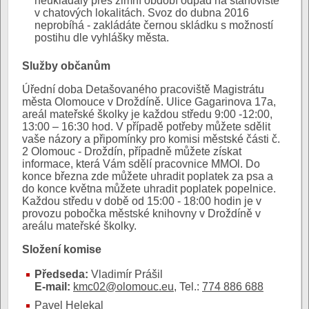
neukládaly přes zimní období odpad na stanoviště
v chatových lokalitách. Svoz do dubna 2016
neprobíhá - zakládáte černou skládku s možností
postihu dle vyhlášky města.
Služby občanům
Úřední doba Detašovaného pracoviště Magistrátu
města Olomouce v Droždíně. Ulice Gagarinova 17a,
areál mateřské školky je každou středu 9:00 -12:00,
13:00 – 16:30 hod. V případě potřeby můžete sdělit
vaše názory a připomínky pro komisi městské části č.
2 Olomouc - Droždín, případně můžete získat
informace, která Vám sdělí pracovnice MMOl. Do
konce března zde můžete uhradit poplatek za psa a
do konce května můžete uhradit poplatek popelnice.
Každou středu v době od 15:00 - 18:00 hodin je v
provozu pobočka městské knihovny v Droždíně v
areálu mateřské školky.
Složení komise
Předseda:
Vladimír Prášil
E-mail:
kmc02@olomouc.eu
, Tel.:
774 886 688
Pavel Helekal