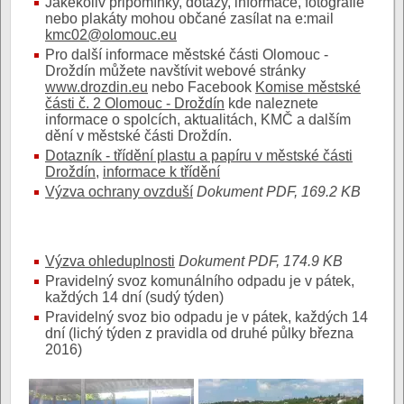
Jakékoliv připomínky, dotazy, informace, fotografie
nebo plakáty mohou občané zasílat na e:mail
kmc02@olomouc.eu
Pro další informace městské části Olomouc -
Droždín můžete navštívit webové stránky
www.drozdin.eu
nebo Facebook
Komise městské
části č. 2 Olomouc - Droždín
kde naleznete
informace o spolcích, aktualitách, KMČ a dalším
dění v městské části Droždín.
Dotazník - třídění plastu a papíru v městské části
Droždín
,
informace k třídění
Výzva ochrany ovzduší
Dokument PDF, 169.2 KB
Výzva ohleduplnosti
Dokument PDF, 174.9 KB
Pravidelný svoz komunálního odpadu je v pátek,
každých 14 dní (sudý týden)
Pravidelný svoz bio odpadu je v pátek, každých 14
dní (lichý týden z pravidla od druhé půlky března
2016)