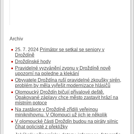
Archiv
25. 7. 2024
Primátor se setkal se seniory v
Droždíně
Droždínské hody
Pravidelné vyzvánění zvonu v Droždíně nově
upozorní na poledne a klekání
Obyvatele Droždína ruší pravidelné zkoušky sirén,
problém by měla vyřešit modernizace hlásičů
Olomoucký Droždín bičují přívalové deště.
Opakované záplavy chce město zastavit hrází na
místním potoce
Na zastávce v Droždíně zřídili veřejnou
miniknihovnu. V Olomouci už jich je několik
V olomoucké části Droždín budou na piráty silnic
číhat policisté z překližky