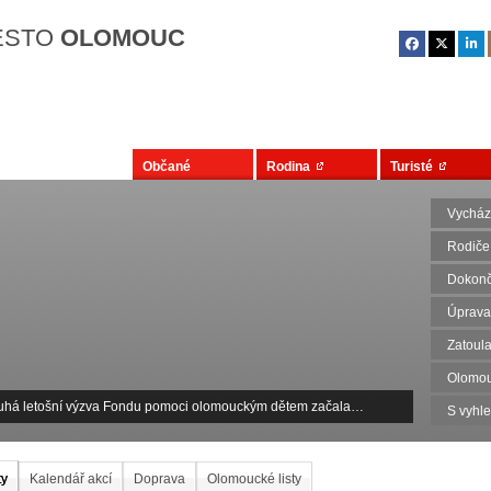
Přejít na hlavní obsah
ĚSTO
OLOMOUC
Občané
Rodina
Turisté
Vycház
Rodiče
Dokonč
Úprava
Zatoula
Olomou
uhá letošní výzva Fondu pomoci olomouckým dětem začala…
S vyhl
ty
Kalendář akcí
Doprava
Olomoucké listy