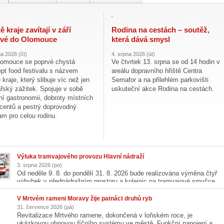
 kraje zavítají v září
Rodina na cestách – soutěž,
vé do Olomouce
která dává smysl
na 2026 (čt)
4. srpna 2026 (út)
omouce se poprvé chystá
Ve čtvrtek 13. srpna se od 14 hodin v
pt food festivalu s názvem
areálu dopravního hřiště Centra
 kraje, který slibuje víc než jen
Semafor a na přilehlém parkovišti
ářský zážitek. Spojuje v sobě
uskuteční akce Rodina na cestách.
tní gastronomii, dobroty místních
centů a pestrý doprovodný
am pro celou rodinu.
Výluka tramvajového provozu Hlavní nádraží
3. srpna 2026 (po)
Od neděle 9. 8. do pondělí 31. 8. 2026 bude realizována výměna čtyř
výhybek v přednádražním prostoru a kolejnic na tramvajové smyčce
Fibichova. Z tohoto důvodu bude vyloučena tramvajová doprava v
úseku Hlavní nádraží – Fibichova – Pavlovičky.
V Mrtvém rameni Moravy žije patnáct druhů ryb
31. července 2026 (pá)
Revitalizace Mrtvého ramene, dokončená v loňském roce, je
ukázkovou obnovou říčního systému ve městě. Funkční napojení a