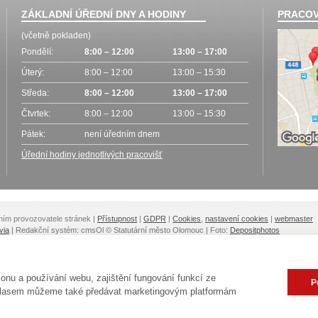
ZÁKLADNÍ ÚŘEDNÍ DNY A HODINY
PRACOV
(včetně pokladen)
Pondělí:
8:00 – 12:00
13:00 – 17:00
Úterý:
8:00 – 12:00
13:00 – 15:30
Středa:
8:00 – 12:00
13:00 – 17:00
Čtvrtek:
8:00 – 12:00
13:00 – 15:30
Pátek:
není úředním dnem
Úřední hodiny jednotlivých pracovišť
lením provozovatele stránek
|
Přístupnost
|
GDPR
|
Cookies
,
nastavení cookies
|
webmaster
via
| Redakční systém: cmsOl
© Statutární město Olomouc | Foto:
Depositphotos
nu a používání webu, zajištění fungování funkcí ze
P
ouhlasem můžeme také předávat marketingovým platformám