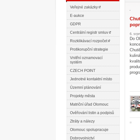
Veřejné zakázky
E-aukce
Chutě
GDPR
popr
Centrální registr smluv
6. srp
Do Ol
Rozklikávací rozpočet
konce
Protikorupční strategie
Chutě
kulin
Vnitřní oznamovací
kvali
systém
produ
CZECH POINT
progr
Jednotné kontaktní místo
Územní plánování
Projekty města
Matriční úřad Olomouc
Ověřování listin a podpisů
Ztráty a nálezy
Olomouc spolupracuje
Dobrovolnictví