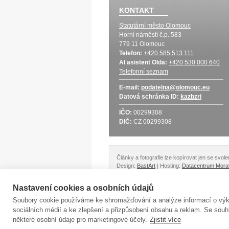
KONTAKT
Statutární město Olomouc
Horní náměstí č.p. 583
779 11 Olomouc
Telefon:
+420 585 513 111
AI asistent Olda:
+420 530 000 640
Telefonní seznam
E-mail:
podatelna@olomouc.eu
Datová schránka
ID:
kazbzri
IČO:
00299308
DIČ:
CZ 00299308
Články a fotografie lze kopírovat jen se svo
Design:
BastArt
| Hosting:
Datacentrum Mora
Nastavení cookies a osobních údajů
Soubory cookie používáme ke shromažďování a analýze informací o výko
sociálních médií a ke zlepšení a přizpůsobení obsahu a reklam. Se s
některé osobní údaje pro marketingové účely.
Zjistit více