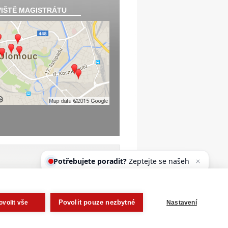
IŠTĚ MAGISTRÁTU
Potřebujete poradit?
Zeptejte se
našeho asistenta Oldy.
Povolit pouze nezbytné
ovolit vše
Nastavení