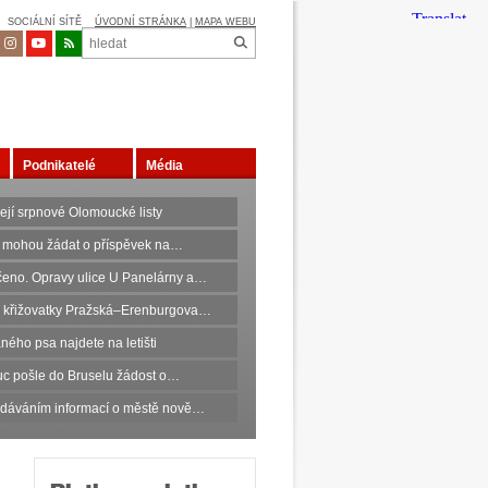
SOCIÁLNÍ SÍTĚ
ÚVODNÍ STRÁNKA
|
MAPA WEBU
Podnikatelé
Média
ejí srpnové Olomoucké listy
 mohou žádat o příspěvek na…
eno. Opravy ulice U Panelárny a…
 křižovatky Pražská–Erenburgova…
ného psa najdete na letišti
c pošle do Bruselu žádost o…
edáváním informací o městě nově…