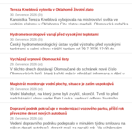
příznivé podmínky jsou důvodem výskytu 15 druhů ryb.
Tereza Kneblová vylovila v Oklahomě životní zlato
30. července 2026 (čt)
Kanoistka Tereza Kneblová vybojovala na mistrovství světa ve
vodním slalomu v Oklahoma City zlatou medaili. Olomoucká rodačka
vyhrála o 2,52 sekundy před Monicou Doriaovou z Andorry a má první
medaili z velké seniorské akce.
Hydrometeorologové varují před vysokými teplotami
30. července 2026 (čt)
Český hydrometeorologický ústav vydal výstrahu před vysokými
teplotami a velmi silnou zátěží teplem od 29.7.2026 12:00 do
1.8.2026 00:00. Vysoké teploty nad 32 °C budou přetrvávat ještě i v
sobotu na většině území Moravy a Slezska.
Vycházejí srpnové Olomoucké listy
29. července 2026 (st)
V těchto dnech dostávají Olomoučané do schránek nové číslo
Olomouckých listů, které každý měsíc přinášejí informace o dění v
hanácké metropoli. Při jejich čtení mimo jiného zjistí, že olomoucký
dopravní podnik podepsal smlouvu na nákup dvaceti nových
Magistrát monitoruje vodní plochy, situace je zatím uspokojivá
elektrobusů. Také si přečtou, že radní schválili výběr zhotovitele nové
29. července 2026 (st)
cyklostezky, která propojí městské části Slavonín a Nedvězí, její
Vodní blahobyt, na který jsme byli zvyklí, skončil. Tvrdí to před
stavba by měla začít letos na podzim. Nebo že v centru města
nadcházející vlnou veder Petr Loyka, vedoucí odboru životního
začnou od února 2027 platit změny v parkování.
prostředí olomouckého magistrátu. Podle něj je důležité chránit každý
vodní zdroj a při prohlubujícím se suchu řešit problémy stojatých i
Dopravní podnik pokračuje v modernizaci vozového parku, příští rok
tekoucích vod.
převezme deset nových autobusů
28. července 2026 (út)
Vedení dopravního podniku podepsalo v minulém týdnu smlouvu na
nákup deseti autobusů, dorazit mají za necelý rok. Ve výběrovém