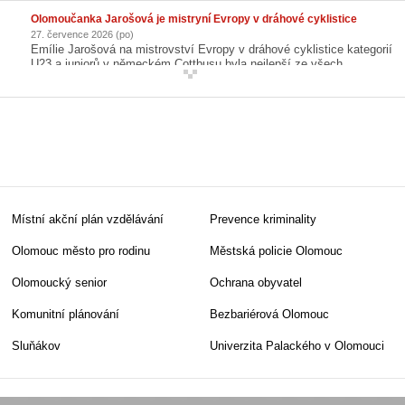
řízení uspěly vozy výrobce SOR Libchavy s.r.o. Půjde o klasické
solo vozy v délce 12 metrů, nahradí starší autobusy.
Olomoučanka Jarošová je mistryní Evropy v dráhové cyklistice
27. července 2026 (po)
Emílie Jarošová na mistrovství Evropy v dráhové cyklistice kategorií
U23 a juniorů v německém Cottbusu byla nejlepší ze všech.
Studentka olomouckého církevního gymnázia ve finále sprintu
porazila Rusku Solozobovou 2:1 a získala zlatou medaili.
Místní akční plán vzdělávání
Prevence kriminality
Olomouc město pro rodinu
Městská policie Olomouc
Olomoucký senior
Ochrana obyvatel
Komunitní plánování
Bezbariérová Olomouc
Sluňákov
Univerzita Palackého v Olomouci