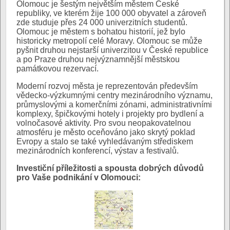
Olomouc je šestým největším městem České
republiky, ve kterém žije 100 000 obyvatel a zároveň
zde studuje přes 24 000 univerzitních studentů.
Olomouc je městem s bohatou historií, jež bylo
historicky metropolí celé Moravy. Olomouc se může
pyšnit druhou nejstarší univerzitou v České republice
a po Praze druhou nejvýznamnější městskou
památkovou rezervací.
Moderní rozvoj města je reprezentován především
vědecko-výzkumnými centry mezinárodního významu,
průmyslovými a komerčními zónami, administrativními
komplexy, špičkovými hotely i projekty pro bydlení a
volnočasové aktivity. Pro svou neopakovatelnou
atmosféru je město oceňováno jako skrytý poklad
Evropy a stalo se také vyhledávaným střediskem
mezinárodních konferencí, výstav a festivalů.
Investiční příležitosti a spousta dobrých důvodů
pro Vaše podnikání v Olomouci: