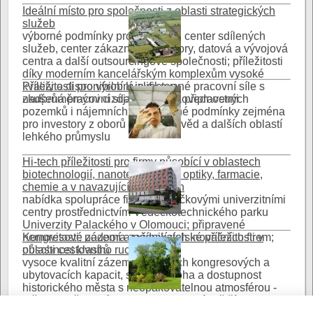
Ideální místo pro společnosti z oblasti strategických
služeb
výborné podmínky pro lokalizaci center sdílených
služeb, center zákaznické podpory, datová a vývojová
centra a další outsourcingové společnosti; příležitosti
díky moderním kancelářským komplexům vysoké
kvality a disponibilní kvalifikované pracovní síle s
Příležitosti pro výrobní investory
nadprůměrnými cizojazyčnými dovednostmi
zkušená pracovní síla a nabídka připravených
pozemků i nájemních hal, vhodné podmínky zejména
pro investory z oborů přírodních věd a dalších oblastí
lehkého průmyslu
Hi-tech příležitosti pro firmy působící v oblastech
biotechnologií, nanotechnologií, optiky, farmacie,
chemie a v navazujících oborech
nabídka spolupráce firem se špičkovými univerzitními
centry prostřednictvím Vědeckotechnického parku
Univerzity Palackého v Olomouci; připravené
nemovitosti; podpora začínajících inovačních firem;
Kongresové zázemí a podnikatelské příležitosti v
působnost klastrů
oblasti cestovního ruchu
vysoce kvalitní zázemí moderních kongresových a
ubytovacích kapacit, skvělá poloha a dostupnost
historického města s neopakovatelnou atmosférou -
město oceňované jako jedna z nejkrásnějších
turistických destinací nabízí řadu atraktivních
Výborná kvalita života a příjemné životní prostředí