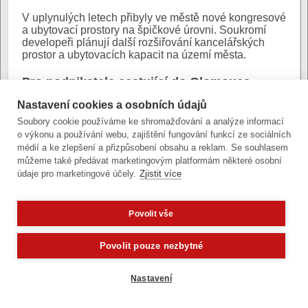
V uplynulých letech přibyly ve městě nové kongresové
a ubytovací prostory na špičkové úrovni. Soukromí
developeři plánují další rozšiřování kancelářských
prostor a ubytovacích kapacit na území města.
Pro podnikatele cestující do Olomouce
Nastavení cookies a osobních údajů
Více informací na jdete na turistickém portále:
tourism.olomouc.eu
Soubory cookie používáme ke shromažďování a analýze informací
o výkonu a používání webu, zajištění fungování funkcí ze sociálních
Autor:
Pavel Snášel
médií a ke zlepšení a přizpůsobení obsahu a reklam. Se souhlasem
můžeme také předávat marketingovým platformám některé osobní
údaje pro marketingové účely.
Zjistit více
Povolit vše
Zobrazit verzi pro počítač
Potřebujete poradit?
Zeptejte s
Články a fotografie lze kopírovat jen se svolením provozovatele
Povolit pouze nezbytné
vývoj
|
správa obsahu
| design:
Rency
přístupnost
|
gdpr
|
cookies
,
nastavení cookies
Nastavení
© statutární město Olomouc