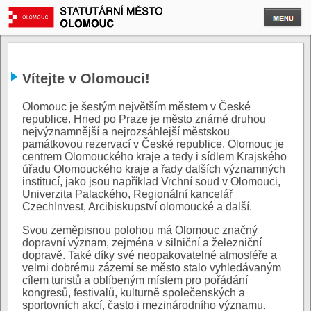
Vítejte v Olomouci!
Olomouc je šestým největším městem v České
republice. Hned po Praze je město známé druhou
nejvýznamnější a nejrozsáhlejší městskou
památkovou rezervací v České republice. Olomouc je
centrem Olomouckého kraje a tedy i sídlem Krajského
úřadu Olomouckého kraje a řady dalších významných
institucí, jako jsou například Vrchní soud v Olomouci,
Univerzita Palackého, Regionální kancelář
CzechInvest, Arcibiskupství olomoucké a další.
Svou zeměpisnou polohou má Olomouc značný
dopravní význam, zejména v silniční a železniční
dopravě. Také díky své neopakovatelné atmosféře a
velmi dobrému zázemí se město stalo vyhledávaným
cílem turistů a oblíbeným místem pro pořádání
kongresů, festivalů, kulturně společenských a
sportovních akcí, často i mezinárodního významu.