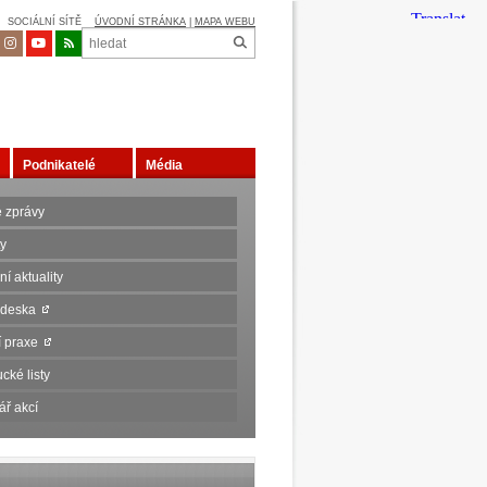
SOCIÁLNÍ SÍTĚ
ÚVODNÍ STRÁNKA
|
MAPA WEBU
Podnikatelé
Média
é zprávy
ty
í aktuality
 deska
ní praxe
cké listy
ář akcí