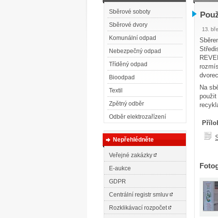
Sběrové soboty
Použ
Sběrové dvory
13. bř
Komunální odpad
Sběrem
Středi
Nebezpečný odpad
REVENG
Tříděný odpad
rozmí
dvorec
Bioodpad
Na sbě
Textil
použit
Zpětný odběr
recykl
Odběr elektrozařízení
Přílo
Nepřehlédněte
Veřejné zakázky
Fotog
E-aukce
GDPR
Centrální registr smluv
Rozklikávací rozpočet