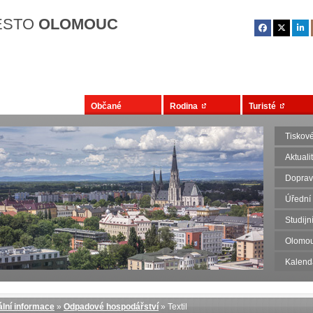
Přejít na hlavní obsah
ĚSTO
OLOMOUC
Občané
Rodina
Turisté
Tiskov
Aktuali
Dopravn
Úřední
Studij
Olomou
Kalend
lní informace
»
Odpadové hospodářství
» Textil