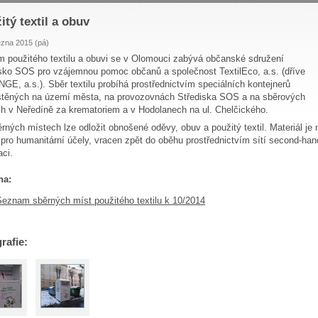
itý textil a obuv
ezna 2015 (pá)
 použitého textilu a obuvi se v Olomouci zabývá občanské sdružení
sko SOS pro vzájemnou pomoc občanů a společnost TextilEco, a.s. (dříve
E, a.s.). Sběr textilu probíhá prostřednictvím speciálních kontejnerů
stěných na území města, na provozovnách Střediska SOS a na sběrových
h v Neředíně za krematoriem a v Hodolanech na ul. Chelčického.
rných místech lze odložit obnošené oděvy, obuv a použitý textil. Materiál je 
 pro humanitární účely, vracen zpět do oběhu prostřednictvím sítí second-h
aci.
ha:
Seznam sběrných míst použitého textilu k 10/2014
rafie: