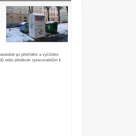
následně po přetřídění a vyčištění
andů nebo předáván zpracovatelům k