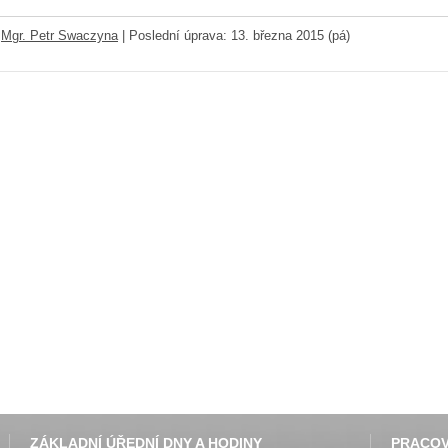
:
Mgr. Petr Swaczyna
|
Poslední úprava: 13. března 2015 (pá)
ZÁKLADNÍ ÚŘEDNÍ DNY A HODINY
PRACOV