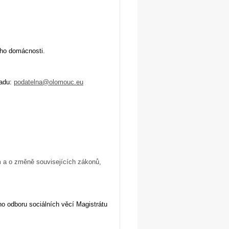
jeho domácnosti.
řadu:
podatelna@olomouc.eu
 a o změně souvisejících zákonů,
o odboru sociálních věcí Magistrátu