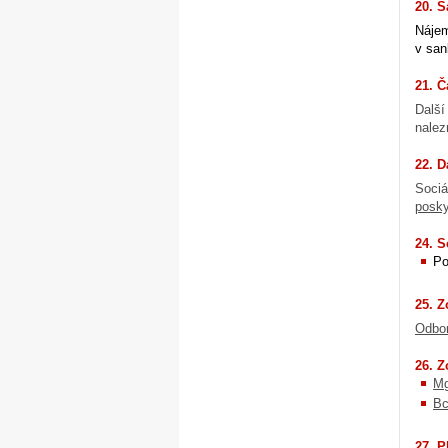
20. 
Nájem
v san
21. Č
Další
nalez
22. D
Sociá
posky
24. S
Po
25. 
Odbor
26. 
Mg
Bc
27. P