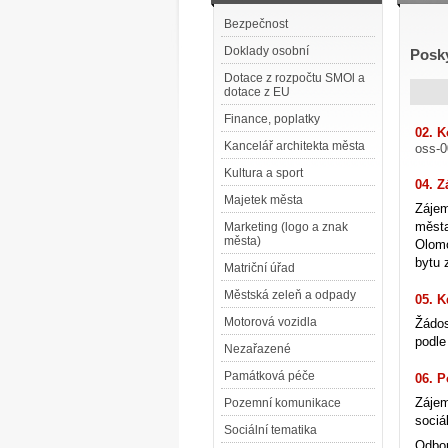
Bezpečnost
Doklady osobní
Posky
Dotace z rozpočtu SMOl a
dotace z EU
Finance, poplatky
02. K
Kancelář architekta města
oss-0
Kultura a sport
04. Z
Majetek města
Zájem
města
Marketing (logo a znak
města)
Olomo
bytu 
Matriční úřad
Městská zeleň a odpady
05. K
Motorová vozidla
Žádos
podle
Nezařazené
Památková péče
06. 
Zájem
Pozemní komunikace
sociá
Sociální tematika
Odbor