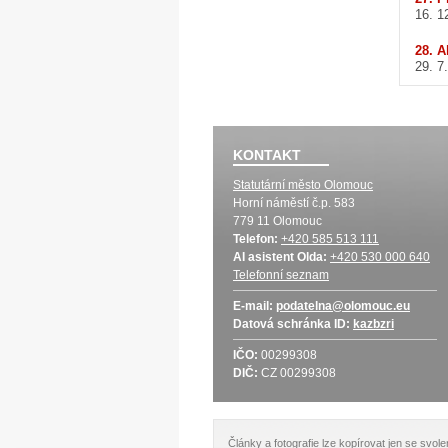
16. 1
28. A
29. 7
KONTAKT
Statutární město Olomouc
Horní náměstí č.p. 583
779 11 Olomouc
Telefon:
+420 585 513 111
AI asistent Olda:
+420 530 000 640
Telefonní seznam
E-mail:
podatelna@olomouc.eu
Datová schránka
ID:
kazbzri
IČO:
00299308
DIČ:
CZ 00299308
Články a fotografie lze kopírovat jen se svo