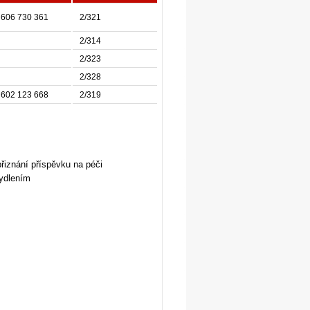
606 730 361
2/321
2/314
2/323
2/328
602 123 668
2/319
iznání příspěvku na péči
bydlením