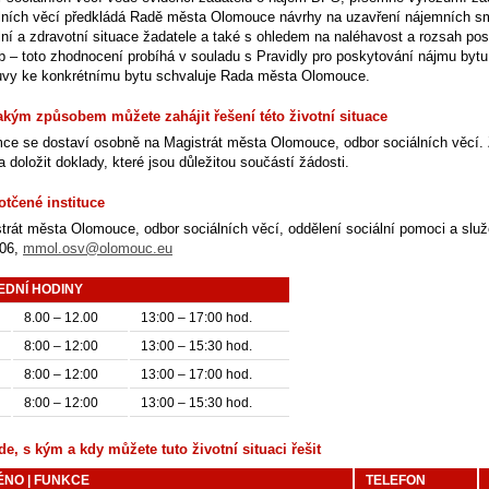
lních věcí předkládá Radě města Olomouce návrhy na uzavření nájemních 
lní a zdravotní situace žadatele a také s ohledem na naléhavost a rozsah po
b – toto zhodnocení probíhá v souladu s Pravidly pro poskytování nájmu bytu
vy ke konkrétnímu bytu schvaluje Rada města Olomouce.
akým způsobem můžete zahájit řešení této životní situace
ce se dostaví osobně na Magistrát města Olomouce, odbor sociálních věcí.
 doložit doklady, které jsou důležitou součástí žádosti.
otčené instituce
trát města Olomouce, odbor sociálních věcí, oddělení sociální pomoci a služ
406,
mmol.osv@olomouc.eu
EDNÍ HODINY
8.00 – 12.00
13:00 – 17:00 hod.
8:00 – 12:00
13:00 – 15:30 hod.
8:00 – 12:00
13:00 – 17:00 hod.
8:00 – 12:00
13:00 – 15:30 hod.
de, s kým a kdy můžete tuto životní situaci řešit
ÉNO | FUNKCE
TELEFON