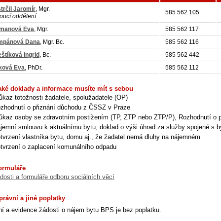
trčil Jaromír
, Mgr.
585 562 105
oucí oddělení
manová Eva
, Mgr.
585 562 117
mpánová Dana
, Mgr. Bc.
585 562 116
eštíková Ingrid
, Bc.
585 562 442
ková Eva
, PhDr.
585 562 112
aké doklady a informace musíte mít s sebou
ůkaz totožnosti žadatele, spolužadatele (OP)
zhodnutí o přiznání důchodu z ČSSZ v Praze
ůkaz osoby se zdravotním postižením (TP, ZTP nebo ZTP/P), Rozhodnutí o př
jemní smlouvu k aktuálnímu bytu, doklad o výši úhrad za služby spojené s 
tvrzení vlastníka bytu, domu aj., že žadatel nemá dluhy na nájemném
tvrzení o zaplacení komunálního odpadu
ormuláře
dosti a formuláře odboru sociálních věcí
právní a jiné poplatky
í a evidence žádosti o nájem bytu BPS je bez poplatku.