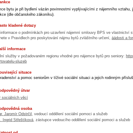
Sankce
ce bytu je při bydlení vázán povinnostmi vyplývajícími z nájemního vztahu, 
kce (dle občanského zákoníku).
asto kladené dotazy
 informace o podmínkách pro uzavření nájemní smlouvy BPS ve vlastnictví 
nete v Pravidlech pro poskytování nájmu bytů zvláštního určení,
áádosti a fo
alší informace
lní služby v požadovaném regionu vhodné pro nájemce bytů pro seniory:
http
tovatelu-sluzeb
ouvisející situace
radenství a pomoc seniorům v tíživé sociální situaci a jejich rodinným přísl
Zodpovědný útvar
 sociálních věcí
Zodpovědná osoba
r. Jaromír Odstrčil
, vedoucí oddělení sociální pomoci a služeb
. Ingrid Střeštíková
, zástupce vedoucího oddělení sociální pomoci a služeb
latnost od