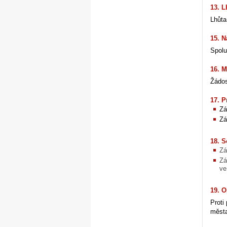
13. L
Lhůta
15. N
Spolu
16. M
Žádos
17. P
Zá
Zá
18. S
Zá
Zá
ve
19. O
Proti
měst