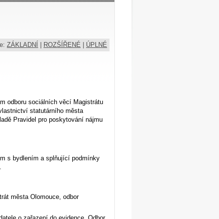
ce:
ZÁKLADNÍ
|
ROZŠÍŘENÉ
|
ÚPLNÉ
m odboru sociálních věcí Magistrátu
lastnictví statutárního města
adě Pravidel pro poskytování nájmu
m s bydlením a splňující podmínky
.
strát města Olomouce, odbor
atele o zařazení do evidence. Odbor