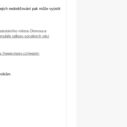
jejich nedodržování pak může vyústit
statutárního města Olomouce
rmuláře odboru sociálních věcí
s://www.mpsv.cz/registr-
ušníkům