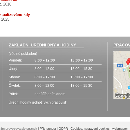
2. 2010
ktualizováno kdy
. 2025
ZÁKLADNÍ ÚŘEDNÍ DNY A HODINY
PRACOV
(včetně pokladen)
Pondělí:
8:00 – 12:00
13:00 – 17:00
Úterý:
8:00 – 12:00
13:00 – 15:30
Středa:
8:00 – 12:00
13:00 – 17:00
Čtvrtek:
8:00 – 12:00
13:00 – 15:30
Pátek:
není úředním dnem
Úřední hodiny jednotlivých pracovišť
lením provozovatele stránek
|
Přístupnost
|
GDPR
|
Cookies
,
nastavení cookies
|
webmaster