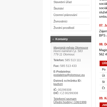
Stavební úřad
sociá
sociá
Školství
služe
Územní plánování
smlou
Živnostníci
07. J
Životní prostředí
Zájem
BPS a
Kontakty
08. D
Magistrát města Olomouce
Magis
Horní náměstí č.p. 583
562 
779 11 Olomouc
Telefon:
585 513 111
ÚŘ
Fax:
585 513 433
Po
E-Podatelna:
podatelna@olomouc.eu
Út
Datová schránka ID:
St
kazbzri
Čt
IČ:
00299308
DIČ:
CZ 00299308
09. K
Telefonní seznam
Úřední hodiny | 106/1999
JM