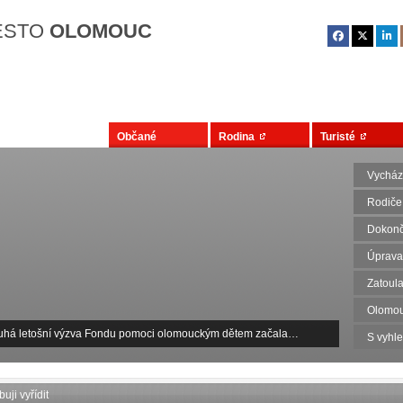
Přejít na hlavní obsah
ĚSTO
OLOMOUC
Občané
Rodina
Turisté
Vycház
Rodiče
Dokonč
Úprava
Zatoula
Olomou
uhá letošní výzva Fondu pomoci olomouckým dětem začala…
S vyhl
uji vyřídit