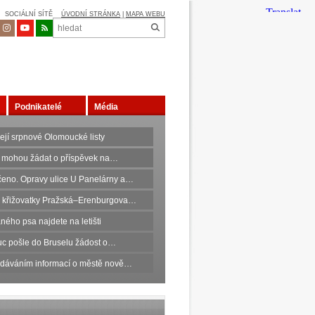
SOCIÁLNÍ SÍTĚ
ÚVODNÍ STRÁNKA
|
MAPA WEBU
Podnikatelé
Média
ejí srpnové Olomoucké listy
 mohou žádat o příspěvek na…
eno. Opravy ulice U Panelárny a…
 křižovatky Pražská–Erenburgova…
ného psa najdete na letišti
c pošle do Bruselu žádost o…
edáváním informací o městě nově…