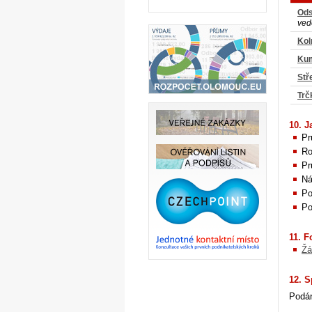
Ods
ved
Kol
Ku
Stř
Trč
10. J
Pr
Ro
Pr
Ná
Po
Po
11. F
Žá
12. S
Podán