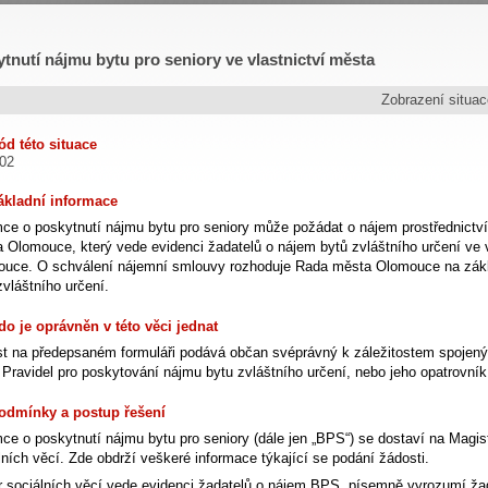
tnutí nájmu bytu pro seniory ve vlastnictví města
Zobrazení situa
ód této situace
02
ákladní informace
ce o poskytnutí nájmu bytu pro seniory může požádat o nájem prostřednictví
 Olomouce, který vede evidenci žadatelů o nájem bytů zvláštního určení ve v
uce. O schválení nájemní smlouvy rozhoduje Rada města Olomouce na zákl
zvláštního určení.
do je oprávněn v této věci jednat
t na předepsaném formuláři podává občan svéprávný k záležitostem spojený
 Pravidel pro poskytování nájmu bytu zvláštního určení, nebo jeho opatrovník
Podmínky a postup řešení
ce o poskytnutí nájmu bytu pro seniory (dále jen „BPS“) se dostaví na Magi
lních věcí. Zde obdrží veškeré informace týkající se podání žádosti.
 sociálních věcí vede evidenci žadatelů o nájem BPS, písemně vyrozumí žad