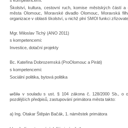
s kompetencemi:
Školství, kultura, cestovní ruch, komise městských částí a
města Olomouc, Moravské divadlo Olomouc, Moravská fil
organizace v oblasti školství, u nichž plní SMOl funkci zřizovat
Mgr. Miloslav Tichý (ANO 2011)
s kompetencemi:
Investice, dotační projekty
Bc. Kateřina Dobrozemská (ProOlomouc a Piráti)
s kompetencemi:
Sociální politika, bytová politika
v souladu s ust. § 104 zákona č. 128/2000 Sb., o ob
určilo
pozdějších předpisů, zastupování primátora města takto:
a) Ing. Otakar Štěpán Bačák, 1. náměstek primátora