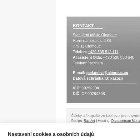
KONTAKT
Statutární město Olomouc
Horní náměstí č.p. 583
779 11 Olomouc
Telefon:
+420 585 513 111
AI asistent Olda:
+420 530 000 640
Telefonní seznam
E-mail:
podatelna@olomouc.eu
Datová schránka
ID:
kazbzri
IČO:
00299308
DIČ:
CZ 00299308
Články a fotografie lze kopírovat jen se svo
Design:
BastArt
| Hosting:
Datacentrum Mora
Nastavení cookies a osobních údajů