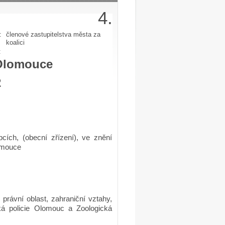
4.
:
členové zastupitelstva města za
koalici
:
 Olomouce
2
cích, (obecní zřízení), ve znění
omouce
 právní oblast, zahraniční vztahy,
á policie Olomouc a Zoologická