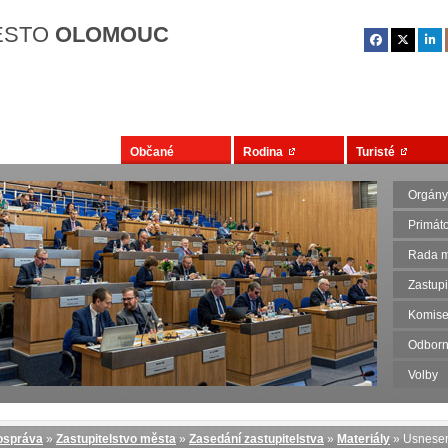
Přejít na hlavní obsah
ĚSTO
OLOMOUC
Občané
Rodina
Turisté
Orgány
Primát
Rada m
Zastupi
Komise
Odborn
Volby
správa
»
Zastupitelstvo města
»
Zasedání zastupitelstva
»
Materiály
» Usnese