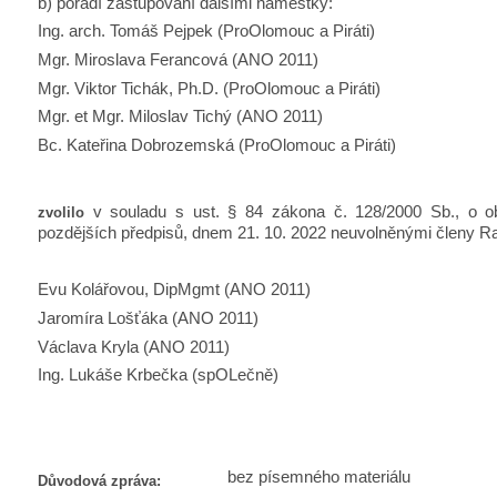
b) pořadí zastupování dalšími náměstky:
Ing. arch. Tomáš Pejpek (ProOlomouc a Piráti)
Mgr. Miroslava Ferancová (ANO 2011)
Mgr. Viktor Tichák, Ph.D. (ProOlomouc a Piráti)
Mgr. et Mgr. Miloslav Tichý (ANO 2011)
Bc. Kateřina Dobrozemská (ProOlomouc a Piráti)
v souladu s ust. § 84 zákona č. 128/2000 Sb., o ob
zvolilo
pozdějších předpisů, dnem 21. 10. 2022 neuvolněnými členy 
Evu Kolářovou, DipMgmt (ANO 2011)
Jaromíra Lošťáka (ANO 2011)
Václava Kryla (ANO 2011)
Ing. Lukáše Krbečka (spOLečně)
bez písemného materiálu
Důvodová zpráva: