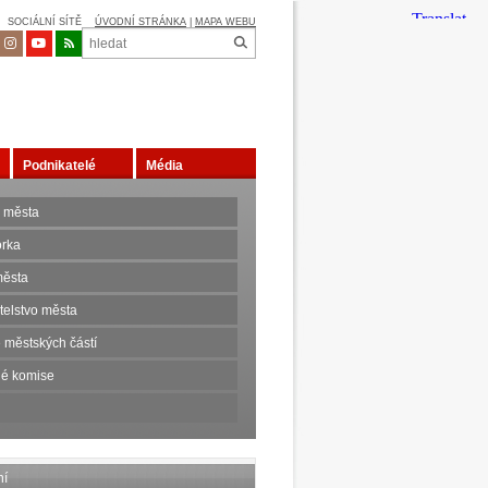
SOCIÁLNÍ SÍTĚ
ÚVODNÍ STRÁNKA
|
MAPA WEBU
Podnikatelé
Média
 města
orka
ěsta
telstvo města
 městských částí
é komise
ní