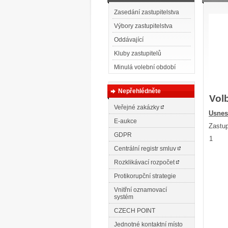
Zasedání zastupitelstva
Výbory zastupitelstva
Oddávající
Kluby zastupitelů
Minulá volební období
Nepřehlédněte
Vol
Veřejné zakázky
Usnes
E-aukce
Zastup
GDPR
1
Centrální registr smluv
Rozklikávací rozpočet
Protikorupční strategie
Vnitřní oznamovací
systém
CZECH POINT
Jednotné kontaktní místo