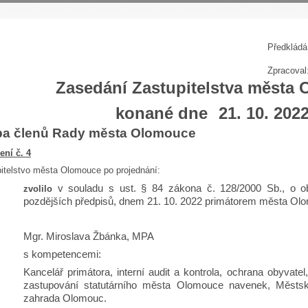
P
ředkládá
Zpracoval
Zasedání Zastupitelstva města
konané dne
21. 10. 202
ba členů Rady města Olomouce
ení č. 4
itelstvo města Olomouce po projednání:
v souladu s ust. § 84 zákona č. 128/2000 Sb., o ob
zvolilo
pozdějších předpisů, dnem 21. 10. 2022 primátorem města Ol
Mgr. Miroslava Žbánka, MPA
s kompetencemi:
Kancelář primátora, interní audit a kontrola, ochrana obyvatel,
zastupování statutárního města Olomouce navenek, Městsk
zahrada Olomouc.