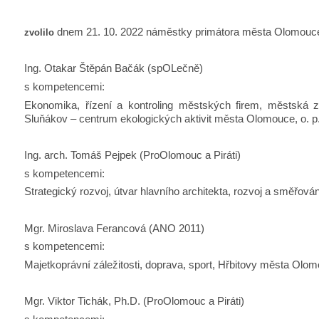
dnem 21. 10. 2022 náměstky primátora města Olomouce 
zvolilo
Ing. Otakar Štěpán Bačák (spOLečně)
s kompetencemi:
Ekonomika, řízení a kontroling městských firem, městská 
Sluňákov – centrum ekologických aktivit města Olomouce, o. p.
Ing. arch. Tomáš Pejpek (ProOlomouc a Piráti)
s kompetencemi:
Strategický rozvoj, útvar hlavního architekta, rozvoj a směřován
Mgr. Miroslava Ferancová (ANO 2011)
s kompetencemi:
Majetkoprávní záležitosti, doprava, sport, Hřbitovy města Olo
Mgr. Viktor Tichák, Ph.D. (ProOlomouc a Piráti)