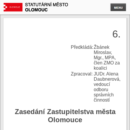
6.
P
ředkládá:
Žbánek
Miroslav,
Mgr., MPA,
člen ZMO za
koalici
Zpracoval:
JUDr. Alena
Daubnerová,
vedoucí
odboru
správních
činností
Zasedání Zastupitelstva města
Olomouce