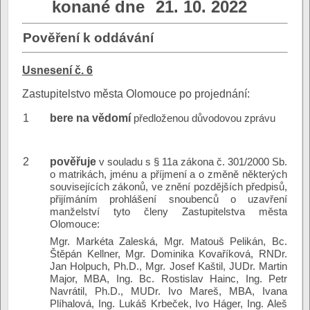
konané dne
21. 10. 2022
Pověření k oddávání
Usnesení č. 6
Zastupitelstvo města Olomouce po projednání:
1
bere na vědomí
předloženou důvodovou zprávu
2
pověřuje
v souladu s § 11a zákona č. 301/2000 Sb.
o matrikách, jménu a příjmení a o změně některých
souvisejících zákonů, ve znění pozdějších předpisů,
přijímáním prohlášení snoubenců o uzavření
manželství tyto členy Zastupitelstva města
Olomouce:
Mgr. Markéta Zaleská, Mgr. Matouš Pelikán, Bc.
Štěpán Kellner, Mgr. Dominika Kovaříková, RNDr.
Jan Holpuch, Ph.D., Mgr. Josef Kaštil, JUDr. Martin
Major, MBA, Ing. Bc. Rostislav Hainc, Ing. Petr
Navrátil, Ph.D., MUDr. Ivo Mareš, MBA, Ivana
Plíhalová, Ing. Lukáš Krbeček, Ivo Háger, Ing. Aleš