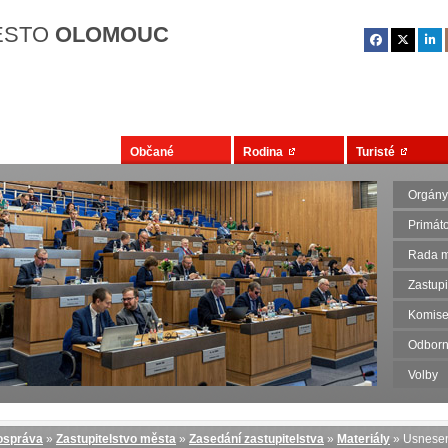
Přejít na hlavní obsah
ĚSTO
OLOMOUC
Občané
Rodina
Turisté
Orgány
Primát
Rada m
Zastupi
Komise
Odborn
Volby
správa
»
Zastupitelstvo města
»
Zasedání zastupitelstva
»
Materiály
» Usnese