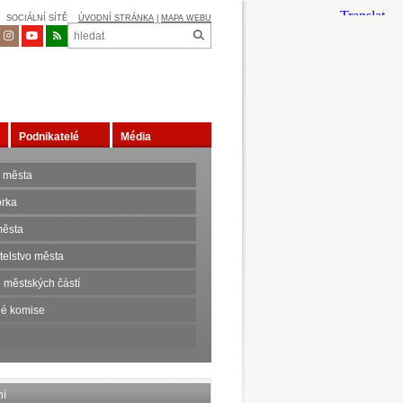
SOCIÁLNÍ SÍTĚ
ÚVODNÍ STRÁNKA
|
MAPA WEBU
Podnikatelé
Média
 města
orka
ěsta
telstvo města
 městských částí
é komise
ní