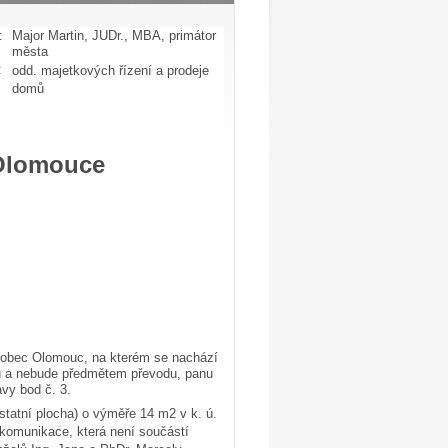
:
Major Martin, JUDr., MBA, primátor
města
:
odd. majetkových řízení a prodeje
domů
 Olomouce
e obec Olomouc, na kterém se nachází
ku a nebude předmětem převodu, panu
vy bod č. 3.
ostatní plocha) o výměře 14 m2 v k. ú.
 komunikace, která není součástí