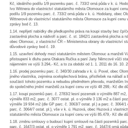
Kč, ideálního podílu 1/9 pozemku parc. č. 733/2 orná půda v k. ú. Hod
Ivo Wittnera do vlastnictví statutárního města Olomouce za kupní cenu
podílu 1/9 pozemku parc. č. 733/2 orná půda v k. ú. Hodolany, obec Ol
Wittnerové do vlastnictví statutárního města Olomouce za kupní cenu 
zprávy bod č. 13.
1.14. nepřijetí nabídky dle předkupního práva na koupi stavby bez čp/č
zastavěná plocha a nádvoří a parc. č. st. 1842/1 zastavěná plocha a n
obec Olomouc, z vlastnictví ČR – Ministerstva obrany do vlastnictví s
důvodové zprávy bod č. 19.
1.15. uzavření dohody mezi statutárním městem Olomouc a manželi 
přistoupení k dluhu pana Otakara Ručka a paní Jany Němcové vůči st
nájemném ve výši 3.294,- Kč, a to za období od 1. 1. 2011 do 16. 10. 
1.16. prodej pozemku parc. č. 340/30 zahrada v k. ú. Povel, obec Olo
jiného vlastníka, zejména oceloplechová brána, přístřešek na nářadí a
součástí tohoto pozemku a nebudou předmětem převodu, manželům Ing
do společného jmění manželů za kupní cenu ve výši 48 299,- Kč dle d
1.17. koupi pozemků parc. č. 2783/2 lesní pozemek o výměře 887 m2, 
výměře 833 m2, parc. č. 3077 ostat. pl. o výměře 3 136 m2 a částí poze
výměře 19 934 m2 (dle GP parc. č. 3063/7 ostat. pl.) a parc. č. 3064/1
parc. č. 3064/7 ostat. pl.), vše v k. ú. Huzová, obec Huzová z vlastnic
statutárního města Olomouce za kupní cenu ve výši 85.479,- Kč dle d
1.18. změnu smlouvy o budoucí kupní smlouvě na části pozemků parc. 
parc. č. 1647/3 ostat. pl. o výměře 1 791 m2, parc. č. 1647/4 orná půd