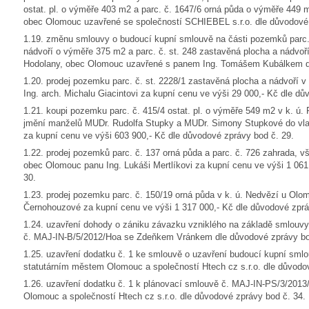
ostat. pl. o výměře 403 m2 a parc. č. 1647/6 orná půda o výměře 449 m
obec Olomouc uzavřené se společností SCHIEBEL s.r.o. dle důvodové 
1.19. změnu smlouvy o budoucí kupní smlouvě na části pozemků parc. 
nádvoří o výměře 375 m2 a parc. č. st. 248 zastavěná plocha a nádvoř
Hodolany, obec Olomouc uzavřené s panem Ing. Tomášem Kubálkem dl
1.20. prodej pozemku parc. č. st. 2228/1 zastavěná plocha a nádvoří 
Ing. arch. Michalu Giacintovi za kupní cenu ve výši 29 000,- Kč dle dů
1.21. koupi pozemku parc. č. 415/4 ostat. pl. o výměře 549 m2 v k. ú
jmění manželů MUDr. Rudolfa Stupky a MUDr. Simony Stupkové do vlas
za kupní cenu ve výši 603 900,- Kč dle důvodové zprávy bod č. 29.
1.22. prodej pozemků parc. č. 137 orná půda a parc. č. 726 zahrada, 
obec Olomouc panu Ing. Lukáši Mertlíkovi za kupní cenu ve výši 1 061
30.
1.23. prodej pozemku parc. č. 150/19 orná půda v k. ú. Nedvězí u Ol
Černohouzové za kupní cenu ve výši 1 317 000,- Kč dle důvodové zprá
1.24. uzavření dohody o zániku závazku vzniklého na základě smlouvy
č. MAJ-IN-B/5/2012/Hoa se Zdeňkem Vránkem dle důvodové zprávy bo
1.25. uzavření dodatku č. 1 ke smlouvě o uzavření budoucí kupní sm
statutárním městem Olomouc a společností Htech cz s.r.o. dle důvodo
1.26. uzavření dodatku č. 1 k plánovací smlouvě č. MAJ-IN-PS/3/201
Olomouc a společností Htech cz s.r.o. dle důvodové zprávy bod č. 34.