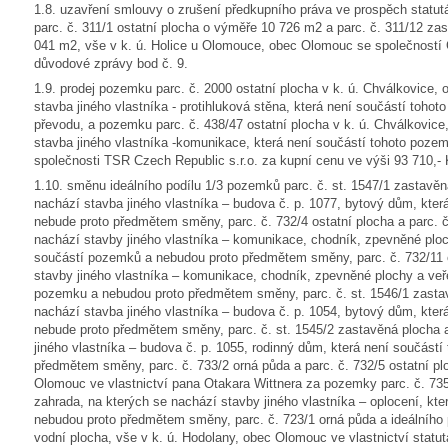
1.8. uzavření smlouvy o zrušení předkupního práva ve prospěch sta
parc. č. 311/1 ostatní plocha o výměře 10 726 m2 a parc. č. 311/12 za
041 m2, vše v k. ú. Holice u Olomouce, obec Olomouc se společností 
důvodové zprávy bod č. 9.
1.9. prodej pozemku parc. č. 2000 ostatní plocha v k. ú. Chválkovice
stavba jiného vlastníka - protihluková stěna, která není součástí to
převodu, a pozemku parc. č. 438/47 ostatní plocha v k. ú. Chválkovic
stavba jiného vlastníka -komunikace, která není součástí tohoto poz
společnosti TSR Czech Republic s.r.o. za kupní cenu ve výši 93 710,- 
1.10. směnu ideálního podílu 1/3 pozemků parc. č. st. 1547/1 zastavěn
nachází stavba jiného vlastníka – budova č. p. 1077, bytový dům, kte
nebude proto předmětem směny, parc. č. 732/4 ostatní plocha a parc. č
nachází stavby jiného vlastníka – komunikace, chodník, zpevněné ploch
součástí pozemků a nebudou proto předmětem směny, parc. č. 732/11 o
stavby jiného vlastníka – komunikace, chodník, zpevněné plochy a veře
pozemku a nebudou proto předmětem směny, parc. č. st. 1546/1 zastav
nachází stavba jiného vlastníka – budova č. p. 1054, bytový dům, kte
nebude proto předmětem směny, parc. č. st. 1545/2 zastavěná plocha 
jiného vlastníka – budova č. p. 1055, rodinný dům, která není součást
předmětem směny, parc. č. 733/2 orná půda a parc. č. 732/5 ostatní pl
Olomouc ve vlastnictví pana Otakara Wittnera za pozemky parc. č. 735
zahrada, na kterých se nachází stavby jiného vlastníka – oplocení, kt
nebudou proto předmětem směny, parc. č. 723/1 orná půda a ideálního 
vodní plocha, vše v k. ú. Hodolany, obec Olomouc ve vlastnictví stat