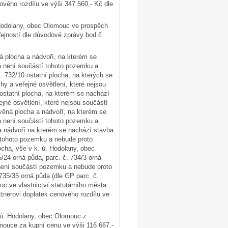
vého rozdílu ve výši 347 560,- Kč dle
 Hodolany, obec Olomouc ve prospěch
ejností dle důvodové zprávy bod č.
á plocha a nádvoří, na kterém se
rá není součástí tohoto pozemku a
. 732/10 ostatní plocha, na kterých se
y a veřejné osvětlení, které nejsou
statní plocha, na kterém se nachází
jné osvětlení, které nejsou součástí
ěná plocha a nádvoří, na kterém se
rá není součástí tohoto pozemku a
a nádvoří na kterém se nachází stavba
í tohoto pozemku a nebude proto
ocha, vše v k. ú. Hodolany, obec
/24 orná půda, parc. č. 734/3 orná
 není součástí pozemku a nebude proto
35/35 orná půda (dle GP parc. č.
c ve vlastnictví statutárního města
tnerovi doplatek cenového rozdílu ve
. ú. Hodolany, obec Olomouc z
omouce za kupní cenu ve výši 116 667,-