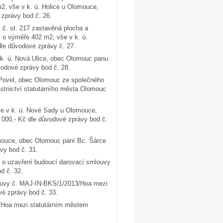
2, vše v k. ú. Holice u Olomouce,
zprávy bod č. 26.
č. st. 217 zastavěná plocha a
í o výměře 402 m2, vše v k. ú.
e důvodové zprávy č. 27.
v k. ú. Nová Ulice, obec Olomouc panu
vodové zprávy bod č. 28.
. Povel, obec Olomouc ze společného
tnictví statutárního města Olomouc
vše v k. ú. Nové Sady u Olomouce,
 000,- Kč dle důvodové zprávy bod č.
omouce, obec Olomouc paní Bc. Šárce
vy bod č. 31.
 o uzavření budoucí darovací smlouvy
d č. 32.
louvy č. MAJ-IN-BKS/1/2013/Hoa mezi
vé zprávy bod č. 33.
3/Hoa mezi statutárním městem