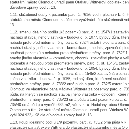
statutární město Olomouc uhradí panu Otakaru Wittnerovi doplatek ceno
důvodové zprávy bod č. 13.
1.11. služebnost cesty k pozemku parc. č. 761/6 vodní plocha v k. ú.
statutárního města Olomouce za účelem využívání této služebnosti veř
13.
1.12. směnu ideálního podílu 1/3 pozemků parc. č. st. 1547/1 zastavěn
nachází stavba jiného vlastníka – budova č. p. 1077, bytový dům, kte
nebude proto předmětem směny, parc. č. 732/4 ostatní plocha a parc. č
nachází stavby jiného vlastníka – komunikace, chodník, zpevněné ploch
součástí pozemků a nebudou proto předmětem směny, parc. č. 732/11 o
stavby jiného vlastníka – komunikace, chodník, zpevněné plochy a veře
pozemku a nebudou proto předmětem směny, parc. č. st. 1546/1 zastav
nachází stavba jiného vlastníka – budova č. p. 1054, bytový dům, kte
nebude proto předmětem směny, parc. č. st. 1545/2 zastavěná plocha 
jiného vlastníka – budova č. p. 1055, rodinný dům, která není součást
předmětem směny, parc. č. 733/2 orná půda a parc. č. 732/5 ostatní pl
Olomouc ve vlastnictví pana Václava Wittnera za pozemky parc. č. 735
půda, na kterých se nachází stavba jiného vlastníka – oplocení, které
předmětem směny, parc. č. 735/23 orná půda a část pozemku parc. č. 7
735/40 orná půda) o výměře 634 m2, vše v k. ú. Hodolany, obec Olomou
Olomouce s tím, že statutární město Olomouc uhradí panu Václavu Wit
výši 924 922,- Kč dle důvodové zprávy bod č. 13.
1.13. koupi ideálního podílu 1/9 pozemku parc. č. 733/2 orná půda v k
vlastnictví pana Alexeje Wittnera do vlastnictví statutárního města Ol