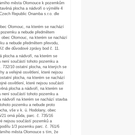
tutárního města Olomouce k pozemkům
stavěná plocha a nádvoří o výměře 4
Czech Republic Onamba s.r.o. dle
, obec Olomouc, na kterém se nachází
hoto pozemku a nebude předmětem
e, obec Olomouc, na kterém se nachází
emku a nebude předmětem převodu,
Kč dle důvodové zprávy bod č. 11.
á plocha a nádvoří, na kterém se
rá není součástí tohoto pozemku a
. 732/10 ostatní plocha, na kterých se
y a veřejné osvětlení, které nejsou
statní plocha, na kterém se nachází
jné osvětlení, které nejsou součástí
ěná plocha a nádvoří, na kterém se
rá není součástí tohoto pozemku a
a nádvoří na kterém se nachází stavba
í tohoto pozemku a nebude proto
ocha, vše v k. ú. Hodolany, obec
/21 orná půda, parc. č. 735/16
eré nejsou součástí pozemků a
podílu 1/3 pozemku parc. č. 761/6
utárního města Olomouce s tím, že