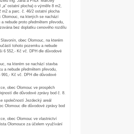
želů Ing. Jana a PhDr. Marcely
l „a“ ostatní plocha) o výměře 8 m2,
2 m2 a parc. č. 46/2 ostatní plocha
bec Olomouc, na kterých se nachází
ků a nebude proto předmětem převodu,
izována bez doplatku cenového rozdílu
ú. Slavonín, obec Olomouc, na kterém
součástí tohoto pozemku a nebude
ýši 6 552,- Kč vč. DPH dle důvodové
mouc, na kterém se nachází stavba
emku a nebude předmětem převodu,
5 991,- Kč vč. DPH dle důvodové
Lazce, obec Olomouc ve prospěch
ejností dle důvodové zprávy bod č. 8.
se společností Jezdecký areál
 obec Olomouc dle důvodové zprávy bod
azce, obec Olomouc ve vlastnictví
města Olomouce za účelem využívání