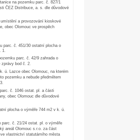
tanice na pozemku parc. č. 827/1
ti ČEZ Distribuce, a. s. dle důvodové
 umístění a provozování kioskové
ice, obec Olomouc ve prospěch
 parc. č. 451/30 ostatní plocha o
 1.
pozemku parc. č. 42/9 zahrada o
 zprávy bod č. 2.
v k. ú. Lazce obec Olomouc, na kterém
tohoto pozemku a nebude předmětem
3.
arc. č. 1046 ostat. pl. a části
lany, obec Olomouc dle důvodové
tatní plocha o výměře 744 m2 v k. ú.
parc. č. 21/24 ostat. pl. o výměře
ký areál Olomouc s.r.o. za část
ve vlastnictví statutárního města