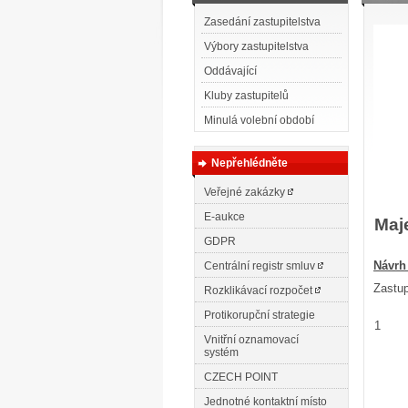
Zasedání zastupitelstva
Výbory zastupitelstva
Oddávající
Kluby zastupitelů
Minulá volební období
Nepřehlédněte
Veřejné zakázky
E-aukce
Maje
GDPR
N
ávrh
Centrální registr smluv
Zastup
Rozklikávací rozpočet
Protikorupční strategie
1
Vnitřní oznamovací
systém
CZECH POINT
Jednotné kontaktní místo