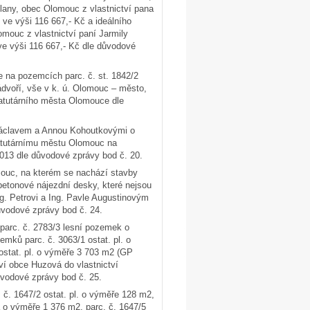
olany, obec Olomouc z vlastnictví pana
 ve výši 116 667,- Kč a ideálního
omouc z vlastnictví paní Jarmily
ve výši 116 667,- Kč dle důvodové
e na pozemcích parc. č. st. 1842/2
ádvoří, vše v k. ú. Olomouc – město,
tatutárního města Olomouce dle
Václavem a Annou Kohoutkovými o
atutárnímu městu Olomouc na
2013 dle důvodové zprávy bod č. 20.
mouc, na kterém se nachází stavby
 betonové nájezdní desky, které nejsou
. Petrovi a Ing. Pavle Augustinovým
ůvodové zprávy bod č. 24.
parc. č. 2783/3 lesní pozemek o
mků parc. č. 3063/1 ostat. pl. o
 ostat. pl. o výměře 3 703 m2 (GP
tví obce Huzová do vlastnictví
ůvodové zprávy bod č. 25.
č. 1647/2 ostat. pl. o výměře 128 m2,
a o výměře 1 376 m2, parc. č. 1647/5