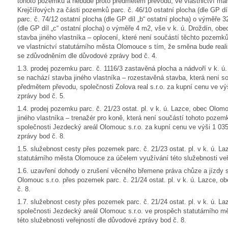
tohoto pozemku a nebude proto předmětem převodu, ve vlastnictví man
Krejčířových za části pozemků parc. č. 46/10 ostatní plocha (dle GP dí
parc. č. 74/12 ostatní plocha (dle GP díl „b“ ostatní plocha) o výměře 3
(dle GP díl „c“ ostatní plocha) o výměře 4 m2, vše v k. ú. Droždín, o
stavba jiného vlastníka – oplocení, které není součástí těchto pozem
ve vlastnictví statutárního města Olomouce s tím, že směna bude real
se zdůvodněním dle důvodové zprávy bod č. 4.
1.3. prodej pozemku parc. č. 1116/3 zastavěná plocha a nádvoří v k. 
se nachází stavba jiného vlastníka – rozestavěná stavba, která není 
předmětem převodu, společnosti Zolova real s.r.o. za kupní cenu ve v
zprávy bod č. 5.
1.4. prodej pozemku parc. č. 21/23 ostat. pl. v k. ú. Lazce, obec Olo
jiného vlastníka – trenažér pro koně, která není součástí tohoto poz
společnosti Jezdecký areál Olomouc s.r.o. za kupní cenu ve výši 1 03
zprávy bod č. 8.
1.5. služebnost cesty přes pozemek parc. č. 21/23 ostat. pl. v k. ú. 
statutárního města Olomouce za účelem využívání této služebnosti veř
1.6. uzavření dohody o zrušení věcného břemene práva chůze a jízdy 
Olomouc s.r.o. přes pozemek parc. č. 21/24 ostat. pl. v k. ú. Lazce,
č. 8.
1.7. služebnost cesty přes pozemek parc. č. 21/24 ostat. pl. v k. ú. L
společnosti Jezdecký areál Olomouc s.r.o. ve prospěch statutárního 
této služebnosti veřejností dle důvodové zprávy bod č. 8.