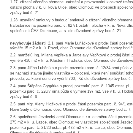
1.27. zřízení věcného břemene umístění a provozování kioskové trafos
ostatní plocha v k. ú. Nová Ulice, obec Olomouc ve prospěch společnos
zprávy bod č. 21.
1.28. uzavření smlouvy o budoucí smlouvě o zřízení věcného břemene
trafostanice na pozemku parc. č. 827/1 ostatní plocha v k. ú. Nová Ul
společnosti ČEZ Distribuce, a. s. dle důvodové zprávy bod č. 21.
nevyhovuje žádosti
2.1. paní Marie Luňáčkové o prodej části pozemku
výměře 15 m2 v k. ú. Povel, obec Olomouc dle důvodové zprávy bod č.
2.2. manželů Ing. Milana Vepřeka a Jaroslavy Vepřkové o prodej části 
výměře 430 m2 v k. ú. Klášterní Hradisko, obec Olomouc dle důvodové
2.3. pana Jiřího Luběníka o prodej pozemku parc. č. 12/34 orná půda 
se nachází stavba jiného vlastníka – oplocení, která není součástí 
převodu, za kupní cenu ve výši 8 700,- Kč dle důvodové zprávy bod č. 
2.4. pana Štěpána Grygárka o prodej pozemků parc. č. 1045 ostat. pl., p
pozemku parc. č. 228/7 orná půda o výměře 197 m2, vše v k. ú. Hodo
zprávy bod č. 6.
2.5. paní Mgr. Aleny Hložkové o prodej části pozemku parc. č. 94/1 os
Nové Sady u Olomouce, obec Olomouc dle důvodové zprávy bod č. 7.
2.6. společnosti Jezdecký areál Olomouc s.r.o. o směnu části pozemku 
275 m2 v k. ú. Lazce, obec Olomouc ve vlastnictví společnosti Jezdec
pozemku parc. č. 21/23 ostat. pl. 472 m2 v k. ú. Lazce, obec Olomouc 
Olomouce dle důvodové zprávy bod č. 8.