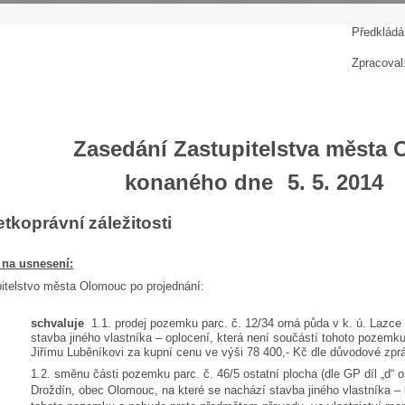
P
ředkládá
Zpracoval
Zasedání Zastupitelstva města
konaného dne
5. 5. 2014
tkoprávní záležitosti
 na usnesení:
itelstvo města Olomouc po projednání:
schvaluje
1.1. prodej pozemku parc. č. 12/34 orná půda v k. ú. Lazc
stavba jiného vlastníka – oplocení, která není součástí tohoto pozem
Jiřímu Luběníkovi za kupní cenu ve výši 78 400,- Kč dle důvodové zprá
1.2. směnu části pozemku parc. č. 46/5 ostatní plocha (dle GP díl „d“ 
Droždín, obec Olomouc, na které se nachází stavba jiného vlastníka –