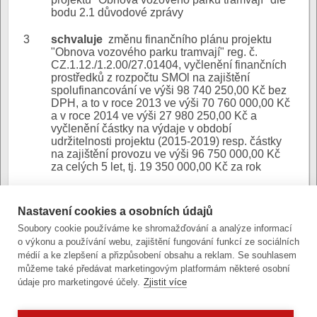
bodu 2.1 důvodové zprávy
3
schvaluje
změnu finančního plánu projektu
"Obnova vozového parku tramvají" reg. č.
CZ.1.12./1.2.00/27.01404, vyčlenění finančních
prostředků z rozpočtu SMOl na zajištění
spolufinancování ve výši 98 740 250,00 Kč bez
DPH, a to v roce 2013 ve výši 70 760 000,00 Kč
a v roce 2014 ve výši 27 980 250,00 Kč a
vyčlenění částky na výdaje v období
udržitelnosti projektu (2015-2019) resp. částky
na zajištění provozu ve výši 96 750 000,00 Kč
za celých 5 let, tj. 19 350 000,00 Kč za rok
DZ ZMO 19. 9. 12 -
Nastavení cookies a osobních údajů
Obnova vozového parku
Důvodová
Soubory cookie používáme ke shromažďování a analýze informací
tramvají
zpráva:
o výkonu a používání webu, zajištění fungování funkcí ze sociálních
(stránkový dokument - Open XML)
médií a ke zlepšení a přizpůsobení obsahu a reklam. Se souhlasem
můžeme také předávat marketingovým platformám některé osobní
údaje pro marketingové účely.
Zjistit více