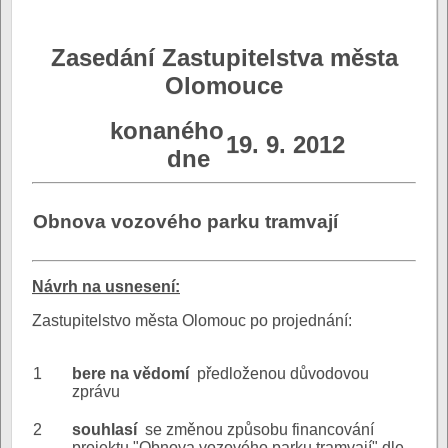
Zasedání Zastupitelstva města
Olomouce
konaného
19. 9. 2012
dne
Obnova vozového parku tramvají
N
ávrh na usnesení:
Zastupitelstvo města Olomouc po projednání:
1
bere na vědomí
předloženou důvodovou
zprávu
2
souhlasí
se změnou způsobu financování
projektu "Obnova vozového parku tramvají" dle