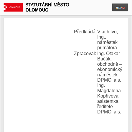
P
ředkládá:
Vlach Ivo,
Ing.,
náměstek
primátora
Zpracoval:
Ing. Otakar
Bačák,
obchodně –
ekonomický
náměstek
DPMO, a.s.
Ing.
Magdalena
Kopřivová,
asistentka
ředitele
DPMO, a.s.