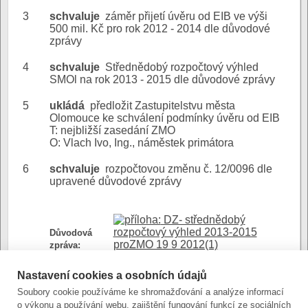
3
schvaluje
záměr přijetí úvěru od EIB ve výši
500 mil. Kč pro rok 2012 - 2014 dle důvodové
zprávy
4
schvaluje
Střednědobý rozpočtový výhled
SMOl na rok 2013 - 2015 dle důvodové zprávy
5
ukládá
předložit Zastupitelstvu města
Olomouce ke schválení podmínky úvěru od EIB
T: nejbližší zasedání ZMO
O: Vlach Ivo, Ing., náměstek primátora
6
schvaluje
rozpočtovou změnu č. 12/0096 dle
upravené důvodové zprávy
DZ- střednědobý
rozpočtový výhled 2013-2015
Důvodová
proZMO 19 9 2012(1)
zpráva:
(stránkový dokument)
Nastavení cookies a osobních údajů
Soubory cookie používáme ke shromažďování a analýze informací
Střednědobý
o výkonu a používání webu, zajištění fungování funkcí ze sociálních