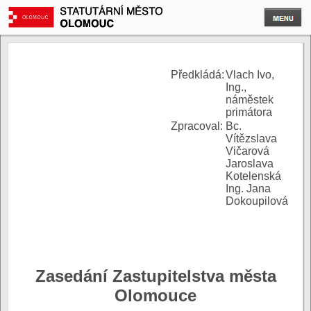
P
ředkládá:
Vlach Ivo,
Ing.,
náměstek
primátora
Zpracoval:
Bc.
Vítězslava
Vičarová
Jaroslava
Kotelenská
Ing. Jana
Dokoupilová
Zasedání Zastupitelstva města
Olomouce