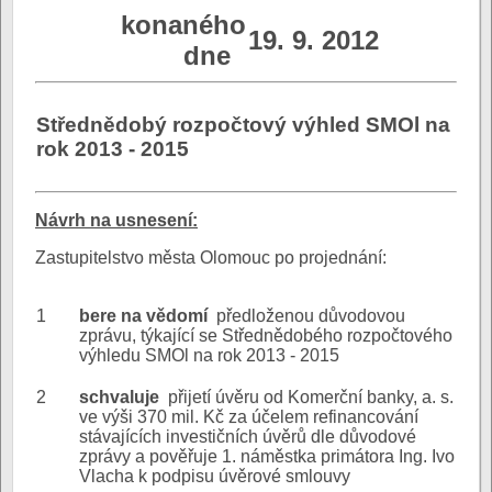
konaného
19. 9. 2012
dne
Střednědobý rozpočtový výhled SMOl na
rok 2013 - 2015
N
ávrh na usnesení:
Zastupitelstvo města Olomouc po projednání:
1
bere na vědomí
předloženou důvodovou
zprávu, týkající se Střednědobého rozpočtového
výhledu SMOl na rok 2013 - 2015
2
schvaluje
přijetí úvěru od Komerční banky, a. s.
ve výši 370 mil. Kč za účelem refinancování
stávajících investičních úvěrů dle důvodové
zprávy a pověřuje 1. náměstka primátora Ing. Ivo
Vlacha k podpisu úvěrové smlouvy