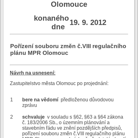
Olomouce
konaného
19. 9. 2012
dne
Pořízení souboru změn č.VIII regulačního
plánu MPR Olomouc
N
ávrh na usnesení:
Zastupitelstvo města Olomouc po projednání:
1
bere na vědomí
předloženou důvodovou
zprávu
2
schvaluje
v souladu s §62, §63 a §64 zákona
č. 183/2006 Sb., o územním plánování a
stavebním řádu ve znění pozdějších předpisů,
pořízení souboru změn č.VIII regulačního plánu