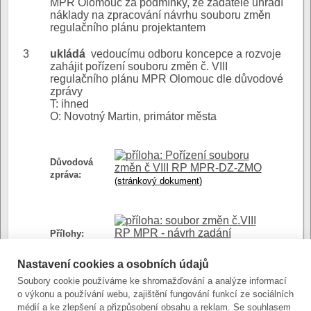
MPR Olomouc za podmínky, že žadatelé uhradí
náklady na zpracování návrhu souboru změn
regulačního plánu projektantem
3
ukládá
vedoucímu odboru koncepce a rozvoje
zahájit pořízení souboru změn č. VIII
regulačního plánu MPR Olomouc dle důvodové
zprávy
T: ihned
O: Novotný Martin, primátor města
Pořízení souboru
Důvodová
změn č VIII RP MPR-DZ-ZMO
zpráva:
(stránkový dokument)
soubor změn č.VIII
RP MPR - návrh zadání
Přílohy:
(stránkový dokument)
VIII-1-grafická
Nastavení cookies a osobních údajů
příloha
Soubory cookie používáme ke shromažďování a analýze informací
(stránkový dokument)
o výkonu a používání webu, zajištění fungování funkcí ze sociálních
VIII-2-grafická
médií a ke zlepšení a přizpůsobení obsahu a reklam. Se souhlasem
příloha