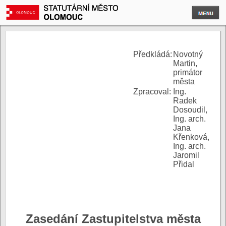
P
ředkládá:
Novotný
Martin,
primátor
města
Zpracoval:
Ing.
Radek
Dosoudil,
Ing. arch.
Jana
Křenková,
Ing. arch.
Jaromil
Přidal
Zasedání Zastupitelstva města