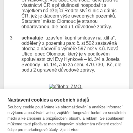
vlastnictví ČR s příslušností hospodařit s
majetkem náležející Ředitelství silnic a dálnic
ČR, jež je dárcem výše uvedených pozemků.
Statutární město Olomouc je stranou
obdarovanou, dle bodu 1 důvodové zprávy.
3
schvaluje
uzavření kupní smlouvy na „díl a“,
oddělený z pozemku parc.č. st 502 zastavěná
plocha a nádvoří o výměře 597 m2 v k.ú. Nová
Ulice, obec Olomouc, který je v podílovém
spoluvlastnictví Evy Hynkové – id. 3/4 a Josefa
Svobody - id. 1/4, a to za cenu 470.730,- Kč, dle
bodu 2 upravené důvodové zprávy.
ZMO-
Majetkoprávní záležitosti OI-
Důvodová
důvodová zpráva
zpráva:
Nastavení cookies a osobních údajů
(stránkový dokument)
Soubory cookie používáme ke shromažďování a analýze informací
o výkonu a používání webu, zajištění fungování funkcí ze sociálních
médií a ke zlepšení a přizpůsobení obsahu a reklam. Se souhlasem
Příloha č. 1
Přílohy:
můžeme také předávat marketingovým platformám některé osobní
(stránkový dokument)
údaje pro marketingové účely.
Zjistit více