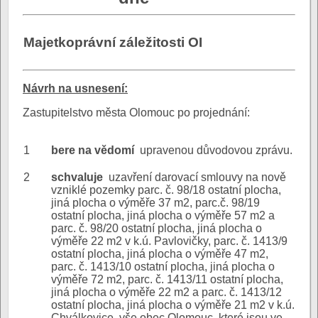
Majetkoprávní záležitosti OI
N
ávrh na usnesení:
Zastupitelstvo města Olomouc po projednání:
1
bere na vědomí
upravenou důvodovou zprávu.
2
schvaluje
uzavření darovací smlouvy na nově
vzniklé pozemky parc. č. 98/18 ostatní plocha,
jiná plocha o výměře 37 m2, parc.č. 98/19
ostatní plocha, jiná plocha o výměře 57 m2 a
parc. č. 98/20 ostatní plocha, jiná plocha o
výměře 22 m2 v k.ú. Pavlovičky, parc. č. 1413/9
ostatní plocha, jiná plocha o výměře 47 m2,
parc. č. 1413/10 ostatní plocha, jiná plocha o
výměře 72 m2, parc. č. 1413/11 ostatní plocha,
jiná plocha o výměře 22 m2 a parc. č. 1413/12
ostatní plocha, jiná plocha o výměře 21 m2 v k.ú.
Chválkovice, vše obec Olomouc, které jsou ve