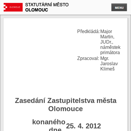
P
ředkládá:
Major
Martin,
JUDr.,
náměstek
primátora
Zpracoval:
Mgr.
Jaroslav
Klimeš
Zasedání Zastupitelstva města
Olomouce
konaného
25. 4. 2012
dne