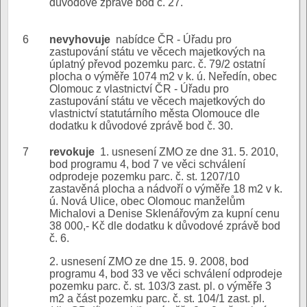
důvodové zprávě bod č. 27.
6
nevyhovuje
nabídce ČR - Úřadu pro
zastupování státu ve věcech majetkových na
úplatný převod pozemku parc. č. 79/2 ostatní
plocha o výměře 1074 m2 v k. ú. Neředín, obec
Olomouc z vlastnictví ČR - Úřadu pro
zastupování státu ve věcech majetkových do
vlastnictví statutárního města Olomouce dle
dodatku k důvodové zprávě bod č. 30.
7
revokuje
1. usnesení ZMO ze dne 31. 5. 2010,
bod programu 4, bod 7 ve věci schválení
odprodeje pozemku parc. č. st. 1207/10
zastavěná plocha a nádvoří o výměře 18 m2 v k.
ú. Nová Ulice, obec Olomouc manželům
Michalovi a Denise Sklenářovým za kupní cenu
38 000,- Kč dle dodatku k důvodové zprávě bod
č. 6.
2. usnesení ZMO ze dne 15. 9. 2008, bod
programu 4, bod 33 ve věci schválení odprodeje
pozemku parc. č. st. 103/3 zast. pl. o výměře 3
m2 a část pozemku parc. č. st. 104/1 zast. pl.