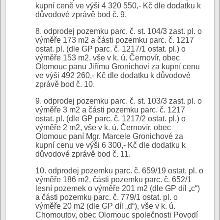
kupní ceně ve výši 4 320 550,- Kč dle dodatku k
důvodové zprávě bod č. 9.
8. odprodej pozemku parc. č. st. 104/3 zast. pl. o
výměře 173 m2 a části pozemku parc. č. 1217
ostat. pl. (dle GP parc. č. 1217/1 ostat. pl.) o
výměře 153 m2, vše v k. ú. Černovír, obec
Olomouc panu Jiřímu Gronichovi za kupní cenu
ve výši 492 260,- Kč dle dodatku k důvodové
zprávě bod č. 10.
9. odprodej pozemku parc. č. st. 103/3 zast. pl. o
výměře 3 m2 a části pozemku parc. č. 1217
ostat. pl. (dle GP parc. č. 1217/2 ostat. pl.) o
výměře 2 m2, vše v k. ú. Černovír, obec
Olomouc paní Mgr. Marcele Gronichové za
kupní cenu ve výši 6 300,- Kč dle dodatku k
důvodové zprávě bod č. 11.
10. odprodej pozemku parc. č. 659/19 ostat. pl. o
výměře 186 m2, části pozemku parc. č. 652/1
lesní pozemek o výměře 201 m2 (dle GP díl „c“)
a části pozemku parc. č. 779/1 ostat. pl. o
výměře 20 m2 (dle GP díl „d“), vše v k. ú.
Chomoutov, obec Olomouc společnosti Povodí