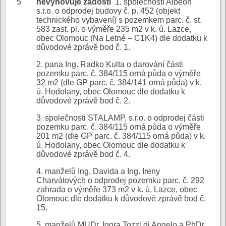
5
nevyhovuje žádosti
1. společnosti Albeon
s.r.o. o odprodej budovy č. p. 452 (objekt
technického vybavení) s pozemkem parc. č. st.
583 zast. pl. o výměře 235 m2 v k. ú. Lazce,
obec Olomouc (Na Letné – C1K4) dle dodatku k
důvodové zprávě bod č. 1.
2. pana Ing. Radko Kulta o darování části
pozemku parc. č. 384/115 orná půda o výměře
32 m2 (dle GP parc. č. 384/141 orná půda) v k.
ú. Hodolany, obec Olomouc dle dodatku k
důvodové zprávě bod č. 2.
3. společnosti STALAMP, s.r.o. o odprodej části
pozemku parc. č. 384/115 orná půda o výměře
201 m2 (dle GP parc. č. 384/115 orná půda) v k.
ú. Hodolany, obec Olomouc dle dodatku k
důvodové zprávě bod č. 4.
4. manželů Ing. Davida a Ing. Ireny
Charvátových o odprodej pozemku parc. č. 292
zahrada o výměře 373 m2 v k. ú. Lazce, obec
Olomouc dle dodatku k důvodové zprávě bod č.
15.
5. manželů MUDr. Igora Tozzi di Angelo a PhDr.