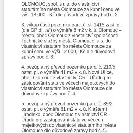
OLOMOUC, spol. s r. o. do vlastnictví
statutárního města Olomouce za kupní cenu ve
výši 18.000,- Kč dle důvodové zprávy bod č. 2.
3. výkup části pozemku parc. č. st. 1415 zast. pl.
(dle GP díl „a“) o výměře 8 m2 v k. ú. Olomouc –
město, obec Olomouc z vlastnictví společnosti
Technické služby města Olomouce, a.s. do
vlastnictví statutárního města Olomouce za
kupní cenu ve výši 12 000,- Kč dle důvodové
zprávy bod č. 3.
4. bezúplatný převod pozemku parc. č. 219/5
ostat. pl. o výměře 41 m2 v k. ú. Nová Ulice,
obec Olomouc z vlastnictví ČR - Úřadu pro
zastupování státu ve věcech majetkových do
vlastnictví statutárního města Olomouce dle
důvodové zprávy bod č. 4.
5. bezúplatný převod pozemku parc. č. 85/2
ostat. pl. o výměře 81 m2 v k. ú. Klášterní
Hradisko, obec Olomouc z vlastnictví ČR -
Úřadu pro zastupování státu ve věcech
majetkových do vlastnictví statutárního města
Olomouce dle důvodové zprávy bod č. 5.