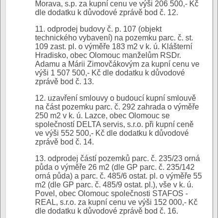
Morava, s.p. za kupní cenu ve výši 206 500,- Kč
dle dodatku k důvodové zprávě bod č. 12.
11. odprodej budovy č. p. 107 (objekt
technického vybavení) na pozemku parc. č. st.
109 zast. pl. o výměře 183 m2 v k. ú. Klášterní
Hradisko, obec Olomouc manželům RSDr.
Adamu a Márii Zimovčákovým za kupní cenu ve
výši 1 507 500,- Kč dle dodatku k důvodové
zprávě bod č. 13.
12. uzavření smlouvy o budoucí kupní smlouvě
na část pozemku parc. č. 292 zahrada o výměře
250 m2 v k. ú. Lazce, obec Olomouc se
společností DELTA servis, s.r.o. při kupní ceně
ve výši 552 500,- Kč dle dodatku k důvodové
zprávě bod č. 14.
13. odprodej částí pozemků parc. č. 235/23 orná
půda o výměře 26 m2 (dle GP parc. č. 235/142
orná půda) a parc. č. 485/6 ostat. pl. o výměře 55
m2 (dle GP parc. č. 485/9 ostat. pl.), vše v k. ú.
Povel, obec Olomouc společnosti STAFOS -
REAL, s.r.o. za kupní cenu ve výši 152 000,- Kč
dle dodatku k důvodové zprávě bod č. 16.