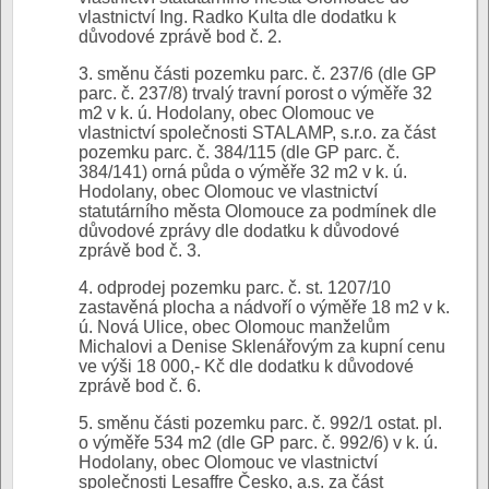
vlastnictví Ing. Radko Kulta dle dodatku k
důvodové zprávě bod č. 2.
3. směnu části pozemku parc. č. 237/6 (dle GP
parc. č. 237/8) trvalý travní porost o výměře 32
m2 v k. ú. Hodolany, obec Olomouc ve
vlastnictví společnosti STALAMP, s.r.o. za část
pozemku parc. č. 384/115 (dle GP parc. č.
384/141) orná půda o výměře 32 m2 v k. ú.
Hodolany, obec Olomouc ve vlastnictví
statutárního města Olomouce za podmínek dle
důvodové zprávy dle dodatku k důvodové
zprávě bod č. 3.
4. odprodej pozemku parc. č. st. 1207/10
zastavěná plocha a nádvoří o výměře 18 m2 v k.
ú. Nová Ulice, obec Olomouc manželům
Michalovi a Denise Sklenářovým za kupní cenu
ve výši 18 000,- Kč dle dodatku k důvodové
zprávě bod č. 6.
5. směnu části pozemku parc. č. 992/1 ostat. pl.
o výměře 534 m2 (dle GP parc. č. 992/6) v k. ú.
Hodolany, obec Olomouc ve vlastnictví
společnosti Lesaffre Česko, a.s. za část