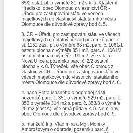
85/2 ostat. pl. o výměře 81 m2 v k. ú. Klášterní
Hradisko, obec Olomouc z vlastnictví ČR -
Úřadu pro zastupování státu ve věcech
majetkových do vlastnictví statutárního města
Olomouce dle důvodové zprávy bod č. 5.
3. ČR – Úřadu pro zastupování státu ve věcech
majetkových o úplatný převod pozemků parc. č.
st. 1152 zast. pl. o výměře 68 m2, parc. č. 1061/1
ostatní plocha o výměře 351 m2, parc. č. 1061/2
ostatní plocha o výměře 101 m2, vše v k. ú.
Nová Ulice a pozemku parc. č. 2/2 ostatní
plocha v k. ú. Týneček, vše obec Olomouc z
vlastnictví ČR - Úřadu pro zastupování státu ve
věcech majetkových do vlastnictví statutárního
města Olomouce dle důvodové zprávy bod č. 6.
4. pana Petra Masného o odprodej částí
pozemků parc. č. 351 o výměře 529 m2, parc. č.
352 o výměře 314 m2 a parc. č. 353/3 o výměře
28 m2 (část A), vše orná půda v k. ú. Nemilany,
obec Olomouc dle důvodové zprávy bod č. 9.
5. manželů Ing. Vladimíra a Mgr. Moniky
Ambrožovým o odprodej pozemku parc. č.