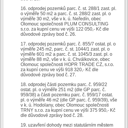
16. odprodej pozemků parc. č. st. 288/1 zast. pl.
o výměře 50 m2 a parc. č. st. 288/2 zast. pl. o
výměře 30 m2, vše v k. ú. Neředín, obec
Olomouc společnosti PLUM CONSULTING
s.r.o. za kupní cenu ve výši 122 050,- Kč dle
důvodové zprávy bod č. 26.
17. odprodej pozemků parc. č. 855/7 ostat. pl. o
výměře 245 m2, parc. č. st. 1044/1 zast. pl. o
výměře 601 m2 a parc. č. st. 1045/3 zast. pl. o
výměře 88 m2, vše v k. ú. Chválkovice, obec
Olomouc společnosti HOPR TRADE CZ, s.r.o.
za kupní cenu ve výši 918 320,- Kč dle
důvodové zprávy bod č. 27.
18. odprodej části pozemku parc. č. 959/22
ostat. pl. o výměře 251 m2 (dle GP parc. č.
959/38) a části pozemku parc. č. 959/17 ostat.
pl. o výměře 46 m2 (dle GP parc. č. 959/39), vše
v k. ú. Hodolany, obec Olomouc společnosti
TRNY s.r.o. za kupní cenu ve výši 375 950,- Kč
dle důvodové zprávy bod č. 28.
19. uzavření dohody mezi statutárním městem