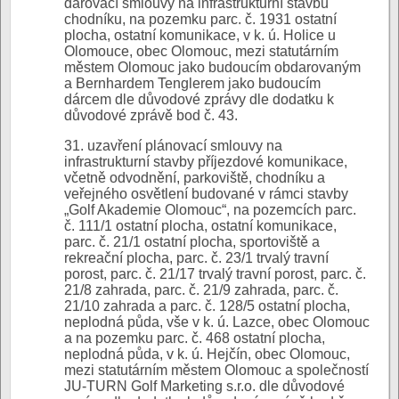
darovací smlouvy na infrastrukturní stavbu
chodníku, na pozemku parc. č. 1931 ostatní
plocha, ostatní komunikace, v k. ú. Holice u
Olomouce, obec Olomouc, mezi statutárním
městem Olomouc jako budoucím obdarovaným
a Bernhardem Tenglerem jako budoucím
dárcem dle důvodové zprávy dle dodatku k
důvodové zprávě bod č. 43.
31. uzavření plánovací smlouvy na
infrastrukturní stavby příjezdové komunikace,
včetně odvodnění, parkoviště, chodníku a
veřejného osvětlení budované v rámci stavby
„Golf Akademie Olomouc“, na pozemcích parc.
č. 111/1 ostatní plocha, ostatní komunikace,
parc. č. 21/1 ostatní plocha, sportoviště a
rekreační plocha, parc. č. 23/1 trvalý travní
porost, parc. č. 21/17 trvalý travní porost, parc. č.
21/8 zahrada, parc. č. 21/9 zahrada, parc. č.
21/10 zahrada a parc. č. 128/5 ostatní plocha,
neplodná půda, vše v k. ú. Lazce, obec Olomouc
a na pozemku parc. č. 468 ostatní plocha,
neplodná půda, v k. ú. Hejčín, obec Olomouc,
mezi statutárním městem Olomouc a společností
JU-TURN Golf Marketing s.r.o. dle důvodové