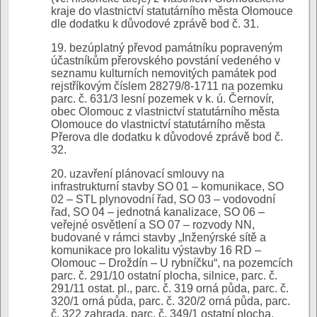
kraje do vlastnictví statutárního města Olomouce
dle dodatku k důvodové zprávě bod č. 31.
19. bezúplatný převod památníku popraveným
účastníkům přerovského povstání vedeného v
seznamu kulturních nemovitých památek pod
rejstříkovým číslem 28279/8-1711 na pozemku
parc. č. 631/3 lesní pozemek v k. ú. Černovír,
obec Olomouc z vlastnictví statutárního města
Olomouce do vlastnictví statutárního města
Přerova dle dodatku k důvodové zprávě bod č.
32.
20. uzavření plánovací smlouvy na
infrastrukturní stavby SO 01 – komunikace, SO
02 – STL plynovodní řad, SO 03 – vodovodní
řad, SO 04 – jednotná kanalizace, SO 06 –
veřejné osvětlení a SO 07 – rozvody NN,
budované v rámci stavby „Inženýrské sítě a
komunikace pro lokalitu výstavby 16 RD –
Olomouc – Droždín – U rybníčku“, na pozemcích
parc. č. 291/10 ostatní plocha, silnice, parc. č.
291/11 ostat. pl., parc. č. 319 orná půda, parc. č.
320/1 orná půda, parc. č. 320/2 orná půda, parc.
č. 322 zahrada, parc. č. 349/1 ostatní plocha,