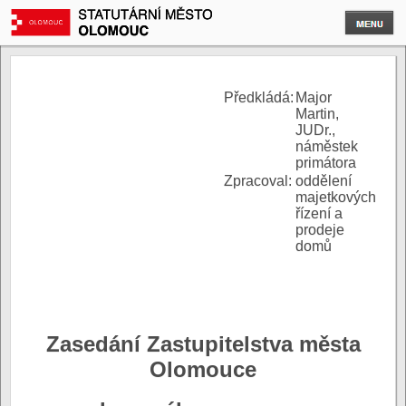
P
ředkládá:
Major
Martin,
JUDr.,
náměstek
primátora
Zpracoval:
oddělení
majetkových
řízení a
prodeje
domů
Zasedání Zastupitelstva města
Olomouce