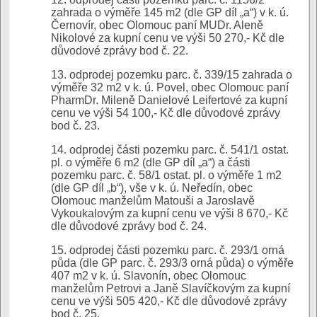
zahrada o výměře 145 m2 (dle GP díl „a“) v k. ú.
Černovír, obec Olomouc paní MUDr. Aleně
Nikolové za kupní cenu ve výši 50 270,- Kč dle
důvodové zprávy bod č. 22.
13. odprodej pozemku parc. č. 339/15 zahrada o
výměře 32 m2 v k. ú. Povel, obec Olomouc paní
PharmDr. Mileně Danielové Leifertové za kupní
cenu ve výši 54 100,- Kč dle důvodové zprávy
bod č. 23.
14. odprodej části pozemku parc. č. 541/1 ostat.
pl. o výměře 6 m2 (dle GP díl „a“) a části
pozemku parc. č. 58/1 ostat. pl. o výměře 1 m2
(dle GP díl „b“), vše v k. ú. Neředín, obec
Olomouc manželům Matouši a Jaroslavě
Vykoukalovým za kupní cenu ve výši 8 670,- Kč
dle důvodové zprávy bod č. 24.
15. odprodej části pozemku parc. č. 293/1 orná
půda (dle GP parc. č. 293/3 orná půda) o výměře
407 m2 v k. ú. Slavonín, obec Olomouc
manželům Petrovi a Janě Slavíčkovým za kupní
cenu ve výši 505 420,- Kč dle důvodové zprávy
bod č. 25.