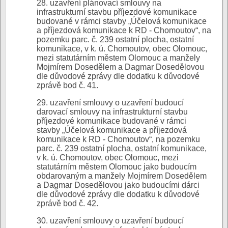
28. uzavření plánovací smlouvy na
infrastrukturní stavbu příjezdové komunikace
budované v rámci stavby „Účelová komunikace
a příjezdová komunikace k RD - Chomoutov“, na
pozemku parc. č. 239 ostatní plocha, ostatní
komunikace, v k. ú. Chomoutov, obec Olomouc,
mezi statutárním městem Olomouc a manžely
Mojmírem Dosedělem a Dagmar Dosedělovou
dle důvodové zprávy dle dodatku k důvodové
zprávě bod č. 41.
29. uzavření smlouvy o uzavření budoucí
darovací smlouvy na infrastrukturní stavbu
příjezdové komunikace budované v rámci
stavby „Účelová komunikace a příjezdová
komunikace k RD - Chomoutov“, na pozemku
parc. č. 239 ostatní plocha, ostatní komunikace,
v k. ú. Chomoutov, obec Olomouc, mezi
statutárním městem Olomouc jako budoucím
obdarovaným a manžely Mojmírem Dosedělem
a Dagmar Dosedělovou jako budoucími dárci
dle důvodové zprávy dle dodatku k důvodové
zprávě bod č. 42.
30. uzavření smlouvy o uzavření budoucí