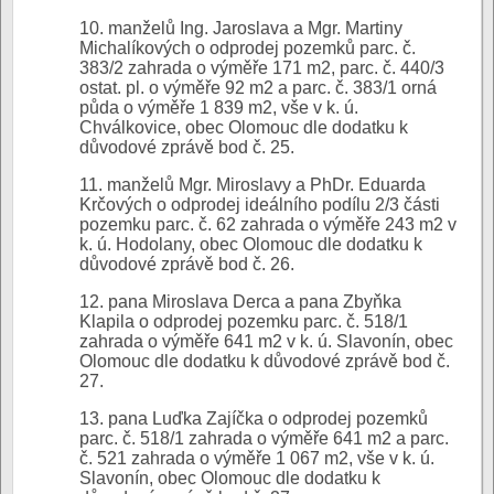
10. manželů Ing. Jaroslava a Mgr. Martiny
Michalíkových o odprodej pozemků parc. č.
383/2 zahrada o výměře 171 m2, parc. č. 440/3
ostat. pl. o výměře 92 m2 a parc. č. 383/1 orná
půda o výměře 1 839 m2, vše v k. ú.
Chválkovice, obec Olomouc dle dodatku k
důvodové zprávě bod č. 25.
11. manželů Mgr. Miroslavy a PhDr. Eduarda
Krčových o odprodej ideálního podílu 2/3 části
pozemku parc. č. 62 zahrada o výměře 243 m2 v
k. ú. Hodolany, obec Olomouc dle dodatku k
důvodové zprávě bod č. 26.
12. pana Miroslava Derca a pana Zbyňka
Klapila o odprodej pozemku parc. č. 518/1
zahrada o výměře 641 m2 v k. ú. Slavonín, obec
Olomouc dle dodatku k důvodové zprávě bod č.
27.
13. pana Luďka Zajíčka o odprodej pozemků
parc. č. 518/1 zahrada o výměře 641 m2 a parc.
č. 521 zahrada o výměře 1 067 m2, vše v k. ú.
Slavonín, obec Olomouc dle dodatku k