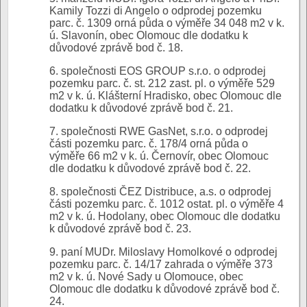
Kamily Tozzi di Angelo o odprodej pozemku
parc. č. 1309 orná půda o výměře 34 048 m2 v k.
ú. Slavonín, obec Olomouc dle dodatku k
důvodové zprávě bod č. 18.
6. společnosti EOS GROUP s.r.o. o odprodej
pozemku parc. č. st. 212 zast. pl. o výměře 529
m2 v k. ú. Klášterní Hradisko, obec Olomouc dle
dodatku k důvodové zprávě bod č. 21.
7. společnosti RWE GasNet, s.r.o. o odprodej
části pozemku parc. č. 178/4 orná půda o
výměře 66 m2 v k. ú. Černovír, obec Olomouc
dle dodatku k důvodové zprávě bod č. 22.
8. společnosti ČEZ Distribuce, a.s. o odprodej
části pozemku parc. č. 1012 ostat. pl. o výměře 4
m2 v k. ú. Hodolany, obec Olomouc dle dodatku
k důvodové zprávě bod č. 23.
9. paní MUDr. Miloslavy Homolkové o odprodej
pozemku parc. č. 14/17 zahrada o výměře 373
m2 v k. ú. Nové Sady u Olomouce, obec
Olomouc dle dodatku k důvodové zprávě bod č.
24.