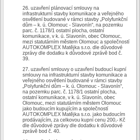
26. uzavření plánovací smlouvy na
infrastrukturní stavby komunikace a veřejného
osvětlení budované v rámci stavby „Polyfunkční
dům – k. ú. Olomouc - Slavonín“, na pozemku
parc. č. 1178/1 ostatní plocha, ostatní
komunikace, v k. ú. Slavonín, obec Olomouc,
mezi statutárním městem Olomouc a společností
AUTOKOMPLEX Matějka s.r.o. dle důvodové
zprávy dle dodatku k důvodové zprávě bod č.
39.
27. uzavření smlouvy o uzavření budoucí kupní
smlouvy na infrastrukturní stavby komunikace a
veřejného osvětlení budované v rámci stavby
„Polyfunkční dům – k. ú. Olomouc - Slavonín“,
na pozemku parc. č. 1178/1 ostatní plocha,
ostatní komunikace, v k. ú. Slavonín, obec
Olomouc, mezi statutárním městem Olomouc
jako budoucím kupujícím a společností
AUTOKOMPLEX Matějka s.r.o. jako budoucím
prodávajícím, za celkovou kupní cenu 200,- Kč
dle důvodové zprávy dle dodatku k důvodové
zprávě bod č. 40.