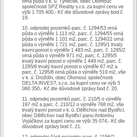
orná půda v k. ú. Týneček, obec Olomouc
společnosti SPZ Reality s.r.o. za kupní cenu ve
výši 1 705 400,- Kč dle důvodové zprávy bod č.
19.
10. odprodej pozemků parc. č. 1294/53 orná
půda o výměře 1 113 m2, parc. č. 1294/55 orná
půda o výměře 1 101 m2, parc. č. 1294/22 orná
půda o výměře 1 721 m2, parc. č. 1295/1 trvalý
travní porost o výměře 1 483 m2, parc. č. 1295/2
orná půda o výměře 971 m2, parc. č. 1295/5
trvalý travní porost o výměře 1 449 m2, parc. č.
1295/6 trvalý travní porost o výměře 67 m2 a
parc. č. 1295/8 orná půda o výměře 519 m2, vše
v k. ú. Droždín, obec Olomouc společnosti
DELTA INVEST, s.r.o. za kupní cenu ve výši 5
060 350,- Kč dle důvodové zprávy bod č. 20.
11. odprodej pozemků parc. č. 210/5 o výměře
197 m2 a parc. č. 210/12 o výměře 768 m2, vše
trvalý travní porost v k. ú. Dětřichov nad Bystřicí,
obec Dětřichov nad Bystřicí panu Antonínu
Vojáčkovi za kupní cenu ve výši 35 074,- Kč dle
důvodové zprávy bod č. 21.
12. odprodej části pozemku parc. č. 1156/2