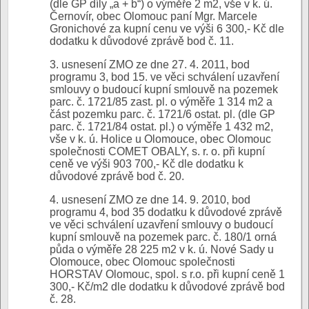
(dle GP díly „a + b“) o výměře 2 m2, vše v k. ú.
Černovír, obec Olomouc paní Mgr. Marcele
Gronichové za kupní cenu ve výši 6 300,- Kč dle
dodatku k důvodové zprávě bod č. 11.
3. usnesení ZMO ze dne 27. 4. 2011, bod
programu 3, bod 15. ve věci schválení uzavření
smlouvy o budoucí kupní smlouvě na pozemek
parc. č. 1721/85 zast. pl. o výměře 1 314 m2 a
část pozemku parc. č. 1721/6 ostat. pl. (dle GP
parc. č. 1721/84 ostat. pl.) o výměře 1 432 m2,
vše v k. ú. Holice u Olomouce, obec Olomouc
společnosti COMET OBALY, s. r. o. při kupní
ceně ve výši 903 700,- Kč dle dodatku k
důvodové zprávě bod č. 20.
4. usnesení ZMO ze dne 14. 9. 2010, bod
programu 4, bod 35 dodatku k důvodové zprávě
ve věci schválení uzavření smlouvy o budoucí
kupní smlouvě na pozemek parc. č. 180/1 orná
půda o výměře 28 225 m2 v k. ú. Nové Sady u
Olomouce, obec Olomouc společnosti
HORSTAV Olomouc, spol. s r.o. při kupní ceně 1
300,- Kč/m2 dle dodatku k důvodové zprávě bod
č. 28.