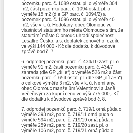
pozemku parc. č. 1089 ostat. pl. o výměře 304
m2, část pozemku parc. č. 1094 ostat. pl. o
výměře 15 m2 (dle GP parc. č. 1094/2) a
pozemek parc. č. 1096 ostat. pl. o výměře 40
m2, vše v k. ú. Hodolany, obec Olomouc ve
vlastnictví statutárního města Olomouce s tím, že
statutární město Olomouc uhradí společnosti
Lesaffre Česko, a.s. doplatek cenového rozdílu
ve výši 144 000,- Kč dle dodatku k důvodové
zprávě bod č. 7.
6. odprodej pozemku parc. č. 434/10 zast. pl. o
výměře 91 m2, části pozemku parc. č. 434/7
zahrada (dle GP „díl e“) o výměře 526 m2 a části
pozemku parc. č. 654 ostat. pl. (dle GP „díl a+b“)
o celkové výměře 3 m2, vše v k. ú. Nemilany,
obec Olomouc manželům Valentinovi a Janě
Večeřovým za kupní cenu ve výši 775 000,- Kč
dle dodatku k důvodové zprávě bod č. 8.
7. odprodej pozemků parc. č. 719/1 orná půda o
výměře 393 m2, parc. č. 719/11 orná půda o
výměře 594 m2, parc. č. 719/19 orná půda o
výměře 259 m2, parc. č. 719/20 zast. pl. o
výměře 106 m2, parc. č. 719/21 orná půda o