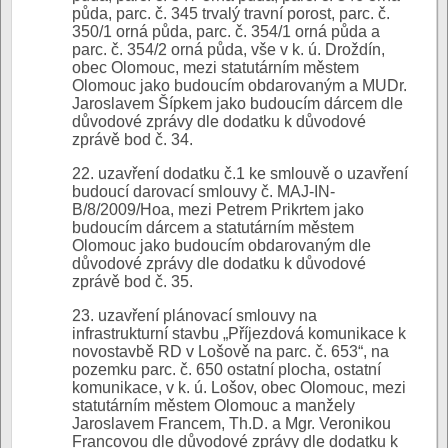
půda, parc. č. 345 trvalý travní porost, parc. č.
350/1 orná půda, parc. č. 354/1 orná půda a
parc. č. 354/2 orná půda, vše v k. ú. Droždín,
obec Olomouc, mezi statutárním městem
Olomouc jako budoucím obdarovaným a MUDr.
Jaroslavem Šípkem jako budoucím dárcem dle
důvodové zprávy dle dodatku k důvodové
zprávě bod č. 34.
22. uzavření dodatku č.1 ke smlouvě o uzavření
budoucí darovací smlouvy č. MAJ-IN-
B/8/2009/Hoa, mezi Petrem Prikrtem jako
budoucím dárcem a statutárním městem
Olomouc jako budoucím obdarovaným dle
důvodové zprávy dle dodatku k důvodové
zprávě bod č. 35.
23. uzavření plánovací smlouvy na
infrastrukturní stavbu „Příjezdová komunikace k
novostavbě RD v Lošově na parc. č. 653“, na
pozemku parc. č. 650 ostatní plocha, ostatní
komunikace, v k. ú. Lošov, obec Olomouc, mezi
statutárním městem Olomouc a manžely
Jaroslavem Francem, Th.D. a Mgr. Veronikou
Francovou dle důvodové zprávy dle dodatku k