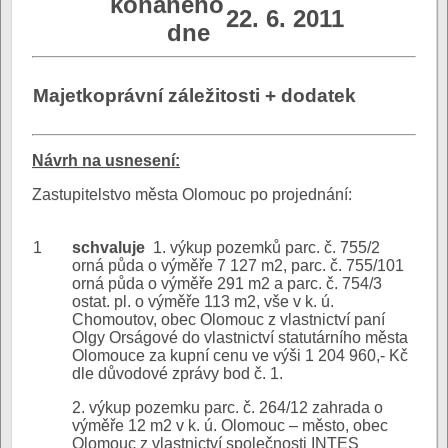
konaného
22. 6. 2011
dne
Majetkoprávní záležitosti + dodatek
N
ávrh na usnesení:
Zastupitelstvo města Olomouc po projednání:
1
schvaluje
1. výkup pozemků parc. č. 755/2
orná půda o výměře 7 127 m2, parc. č. 755/101
orná půda o výměře 291 m2 a parc. č. 754/3
ostat. pl. o výměře 113 m2, vše v k. ú.
Chomoutov, obec Olomouc z vlastnictví paní
Olgy Orságové do vlastnictví statutárního města
Olomouce za kupní cenu ve výši 1 204 960,- Kč
dle důvodové zprávy bod č. 1.
2. výkup pozemku parc. č. 264/12 zahrada o
výměře 12 m2 v k. ú. Olomouc – město, obec
Olomouc z vlastnictví společnosti INTES