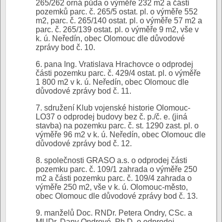
265/262 orná půda o výměře 232 m2 a částí
pozemků parc. č. 265/5 ostat. pl. o výměře 552
m2, parc. č. 265/140 ostat. pl. o výměře 57 m2 a
parc. č. 265/139 ostat. pl. o výměře 9 m2, vše v
k. ú. Neředín, obec Olomouc dle důvodové
zprávy bod č. 10.
6. pana Ing. Vratislava Hrachovce o odprodej
části pozemku parc. č. 429/4 ostat. pl. o výměře
1 800 m2 v k. ú. Neředín, obec Olomouc dle
důvodové zprávy bod č. 11.
7. sdružení Klub vojenské historie Olomouc-
LO37 o odprodej budovy bez č. p./č. e. (jiná
stavba) na pozemku parc. č. st. 1290 zast. pl. o
výměře 96 m2 v k. ú. Neředín, obec Olomouc dle
důvodové zprávy bod č. 12.
8. společnosti GRASO a.s. o odprodej části
pozemku parc. č. 109/1 zahrada o výměře 250
m2 a části pozemku parc. č. 109/4 zahrada o
výměře 250 m2, vše v k. ú. Olomouc-město,
obec Olomouc dle důvodové zprávy bod č. 13.
9. manželů Doc. RNDr. Petera Ondry, CSc. a
MUDr. Dany Ondrové, Ph.D. o odprodej