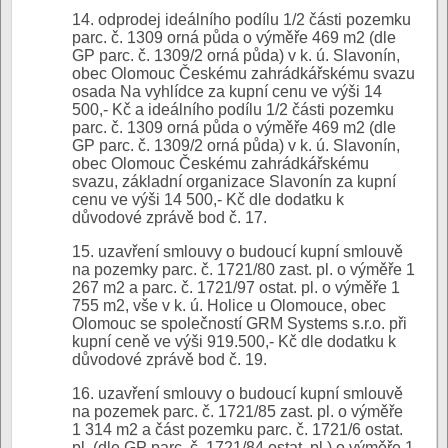
14. odprodej ideálního podílu 1/2 části pozemku
parc. č. 1309 orná půda o výměře 469 m2 (dle
GP parc. č. 1309/2 orná půda) v k. ú. Slavonín,
obec Olomouc Českému zahrádkářskému svazu
osada Na vyhlídce za kupní cenu ve výši 14
500,- Kč a ideálního podílu 1/2 části pozemku
parc. č. 1309 orná půda o výměře 469 m2 (dle
GP parc. č. 1309/2 orná půda) v k. ú. Slavonín,
obec Olomouc Českému zahrádkářskému
svazu, základní organizace Slavonín za kupní
cenu ve výši 14 500,- Kč dle dodatku k
důvodové zprávě bod č. 17.
15. uzavření smlouvy o budoucí kupní smlouvě
na pozemky parc. č. 1721/80 zast. pl. o výměře 1
267 m2 a parc. č. 1721/97 ostat. pl. o výměře 1
755 m2, vše v k. ú. Holice u Olomouce, obec
Olomouc se společností GRM Systems s.r.o. při
kupní ceně ve výši 919.500,- Kč dle dodatku k
důvodové zprávě bod č. 19.
16. uzavření smlouvy o budoucí kupní smlouvě
na pozemek parc. č. 1721/85 zast. pl. o výměře
1 314 m2 a část pozemku parc. č. 1721/6 ostat.
pl. (dle GP parc. č. 1721/84 ostat. pl.) o výměře 1