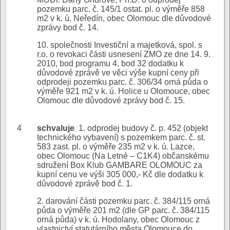
pozemku parc. č. 145/1 ostat. pl. o výměře 858
m2 v k. ú. Neředín, obec Olomouc dle důvodové
zprávy bod č. 14.
10. společnosti Investiční a majetková, spol. s
r.o. o revokaci části usnesení ZMO ze dne 14. 9.
2010, bod programu 4, bod 32 dodatku k
důvodové zprávě ve věci výše kupní ceny při
odprodeji pozemku parc. č. 306/34 orná půda o
výměře 921 m2 v k. ú. Holice u Olomouce, obec
Olomouc dle důvodové zprávy bod č. 15.
4
schvaluje
1. odprodej budovy č. p. 452 (objekt
technického vybavení) s pozemkem parc. č. st.
583 zast. pl. o výměře 235 m2 v k. ú. Lazce,
obec Olomouc (Na Letné – C1K4) občanskému
sdružení Box Klub GAMBARE OLOMOUC za
kupní cenu ve výši 305 000,- Kč dle dodatku k
důvodové zprávě bod č. 1.
2. darování části pozemku parc. č. 384/115 orná
půda o výměře 201 m2 (dle GP parc. č. 384/115
orná půda) v k. ú. Hodolany, obec Olomouc z
vlastnictví statutárního města Olomouce do