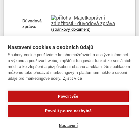
Majetkoprávní
Důvodová
záležitosti - důvodová zpráva
zpráva:
(stránkový dokument)
Majetkoprávní
Nastavení cookies a osobních údajů
záležitosti - dodatek k
Soubory cookie používáme ke shromažďování a analýze informací
Přílohy:
důvodové zprávě
o výkonu a používání webu, zajištění fungování funkcí ze sociálních
(stránkový dokument)
médií a ke zlepšení a přizpůsobení obsahu a reklam. Se souhlasem
Mapové podklady
můžeme také předávat marketingovým platformám některé osobní
pro zasedání ZMO 22 6 2011
údaje pro marketingové účely.
Zjistit více
(stránkový dokument)
Mapové podklady
pro zasedání ZMO 22 6 2011-
Povolit vše
dodatek
Potřebujete poradit?
Zeptejte se našeho asistenta
(stránkový dokument)
Oldy.
Povolit pouze nezbytné
Nastavení
Zobrazit verzi pro počítač