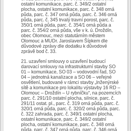
ostatní komunikace, parc. č. 349/2 ostatní
plocha, ostatní komunikace, parc. č. 348 orná
půda, parc. č. 347 orná půda, parc. č. 346 orná
půda, parc. č. 345 trvalý travní porost, parc. č.
350/1 orná půda, parc. č. 354/1 orná půda a
parc. č. 354/2 orná půda, vše v k. ú. Droždín,
obec Olomouc, mezi statutárním městem
Olomouc a MUDr. Jaroslavem Šípkem dle
důvodové zprávy dle dodatku k důvodové
zprávě bod č. 33.
21. uzavření smlouvy o uzavření budoucí
darovací smlouvy na infrastrukturní stavby SO
01 – komunikace, SO 03 – vodovodní řad, SO
04 – jednotná kanalizace a SO 06 – veřejné
osvětlení, budované v rámci stavby „Inženýrské
sítě a komunikace pro lokalitu výstavby 16 RD –
Olomouc – Droždín – U rybníčku“, na pozemcích
parc. č. 291/10 ostatní plocha, silnice, parc. č.
291/11 ostat. pl., parc. č. 319 orná půda, parc. č.
320/1 orná půda, parc. č. 320/2 orná půda, parc.
č. 322 zahrada, parc. č. 349/1 ostatní plocha,
ostatní komunikace, parc. č. 349/2 ostatní
plocha, ostatní komunikace, parc. č. 348 orná
půda, parc. č. 347 orná půda, parc. č. 346 orná