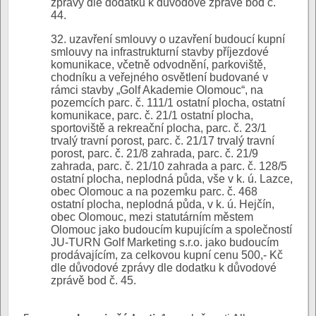
zprávy dle dodatku k důvodové zprávě bod č.
44.
32. uzavření smlouvy o uzavření budoucí kupní
smlouvy na infrastrukturní stavby příjezdové
komunikace, včetně odvodnění, parkoviště,
chodníku a veřejného osvětlení budované v
rámci stavby „Golf Akademie Olomouc“, na
pozemcích parc. č. 111/1 ostatní plocha, ostatní
komunikace, parc. č. 21/1 ostatní plocha,
sportoviště a rekreační plocha, parc. č. 23/1
trvalý travní porost, parc. č. 21/17 trvalý travní
porost, parc. č. 21/8 zahrada, parc. č. 21/9
zahrada, parc. č. 21/10 zahrada a parc. č. 128/5
ostatní plocha, neplodná půda, vše v k. ú. Lazce,
obec Olomouc a na pozemku parc. č. 468
ostatní plocha, neplodná půda, v k. ú. Hejčín,
obec Olomouc, mezi statutárním městem
Olomouc jako budoucím kupujícím a společností
JU-TURN Golf Marketing s.r.o. jako budoucím
prodávajícím, za celkovou kupní cenu 500,- Kč
dle důvodové zprávy dle dodatku k důvodové
zprávě bod č. 45.