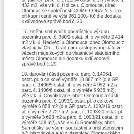
432 m2, vše v k. ú. Holice u Olomouce, obec
Olomouc se společností COMET OBALY, s. r. o.
při kupní ceně ve výši 961 100,- Kč dle dodatku
k důvodové zprávě bod č. 20.
17. změnu smluvních podmínek u výkupu
pozemku parc. č. 380/2 ostat. pl. o výměře 2 414
m2 v k. ú. Nedvězí u Olomouce, obec Olomouc z
vlastnictví ČR – Úřadu pro zastupování státu ve
věcech majetkových do vlastnictví statutárního
města Olomouce dle dodatku k důvodové
zprávě bod č. 29.
18. darování částí pozemku parc. č. 1406/1
ostat. pl. o celkové výměře 10 887 m2 (dle GP
parc. č. 1406/5 ostat. pl. o výměře 4 952 m2 a
parc. č. 1406/6 ostat. pl. o výměře 5 935 m2),
vše v k. ú. Chválkovice, obec Olomouc a částí
pozemku parc. č. 1093/1 ostat. pl. o celkové
výměře 6 858 m2 (dle GP parc. č. 1093/19 ostat.
pl. o výměře 2 727 m2, parc. č. 1093/20 ostat. pl.
o výměře 3 693 m2 a parc. č. 1093/21 ostat. pl. o
výměře 438 m2), vše v k. ú. Samotíšky, obec
Samotišky, se všemi součástmi a příslušenstvím
(vč. historické aleje) z vlastnictví Olomouckého