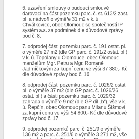
6. uzavření smlouvy o budoucí smlouvě
darovací na část pozemku parc. č. st. 613/2 zast.
pl. a nádvoří o výměře 31 m2 v k. ú.
Chválkovice, obec Olomouc se společností IP
systém a.s. za podmínek dle důvodové zprávy
bod č. 8.
7. odprodej části pozemku parc. č. 191 ostat. pl.
o výměře 27 m2 (dle GP parc. č. 191/2 ostat. pl.)
v k. ú. Topolany u Olomouce, obec Olomouc
manželům Mgr. Petru a Mgr. Romaně
Jadrníčkovým za kupní cenu ve výši 37 380,- Kč
dle důvodové zprávy bod č. 16.
8. odprodej části pozemku parc. č. 1026/2 ostat.
pl. o výměře 37 m2 (dle GP parc. č. 1026/26
ostat. pl.) a části pozemku parc. č. 1029/32
zahrada o výměře 9 m2 (dle GP díl „b“), vše v k.
ú. Řepčín, obec Olomouc panu Milanu Šišmovi
za kupní cenu ve výši 54 800,- Kč dle důvodové
zprávy bod č. 17.
9. odprodej pozemků parc. č. 251/9 o výměře
136 m2 a parc. č. 251/6 o výměře 3 271 m2, vše