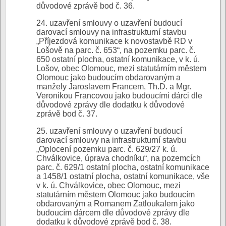
důvodové zprávě bod č. 36.
24. uzavření smlouvy o uzavření budoucí
darovací smlouvy na infrastrukturní stavbu
„Příjezdová komunikace k novostavbě RD v
Lošově na parc. č. 653“, na pozemku parc. č.
650 ostatní plocha, ostatní komunikace, v k. ú.
Lošov, obec Olomouc, mezi statutárním městem
Olomouc jako budoucím obdarovaným a
manžely Jaroslavem Francem, Th.D. a Mgr.
Veronikou Francovou jako budoucími dárci dle
důvodové zprávy dle dodatku k důvodové
zprávě bod č. 37.
25. uzavření smlouvy o uzavření budoucí
darovací smlouvy na infrastrukturní stavbu
„Oplocení pozemku parc. č. 629/27 k. ú.
Chválkovice, úprava chodníku“, na pozemcích
parc. č. 629/1 ostatní plocha, ostatní komunikace
a 1458/1 ostatní plocha, ostatní komunikace, vše
v k. ú. Chválkovice, obec Olomouc, mezi
statutárním městem Olomouc jako budoucím
obdarovaným a Romanem Zatloukalem jako
budoucím dárcem dle důvodové zprávy dle
dodatku k důvodové zprávě bod č. 38.