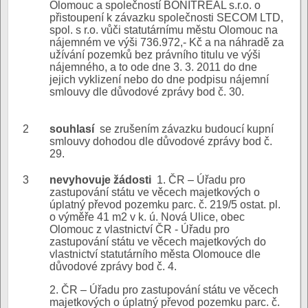
Olomouc a společností BONITREAL s.r.o. o
přistoupení k závazku společnosti SECOM LTD,
spol. s r.o. vůči statutárnímu městu Olomouc na
nájemném ve výši 736.972,- Kč a na náhradě za
užívání pozemků bez právního titulu ve výši
nájemného, a to ode dne 3. 3. 2011 do dne
jejich vyklizení nebo do dne podpisu nájemní
smlouvy dle důvodové zprávy bod č. 30.
2
souhlasí
se zrušením závazku budoucí kupní
smlouvy dohodou dle důvodové zprávy bod č.
29.
3
nevyhovuje žádosti
1. ČR – Úřadu pro
zastupování státu ve věcech majetkových o
úplatný převod pozemku parc. č. 219/5 ostat. pl.
o výměře 41 m2 v k. ú. Nová Ulice, obec
Olomouc z vlastnictví ČR - Úřadu pro
zastupování státu ve věcech majetkových do
vlastnictví statutárního města Olomouce dle
důvodové zprávy bod č. 4.
2. ČR – Úřadu pro zastupování státu ve věcech
majetkových o úplatný převod pozemku parc. č.