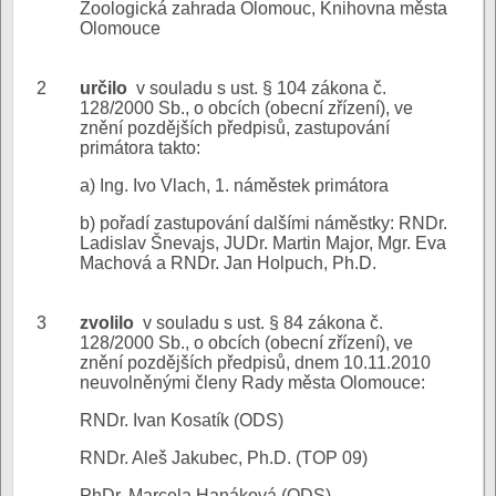
Zoologická zahrada Olomouc, Knihovna města
Olomouce
2
určilo
v souladu s ust. § 104 zákona č.
128/2000 Sb., o obcích (obecní zřízení), ve
znění pozdějších předpisů, zastupování
primátora takto:
a) Ing. Ivo Vlach, 1. náměstek primátora
b) pořadí zastupování dalšími náměstky: RNDr.
Ladislav Šnevajs, JUDr. Martin Major, Mgr. Eva
Machová a RNDr. Jan Holpuch, Ph.D.
3
zvolilo
v souladu s ust. § 84 zákona č.
128/2000 Sb., o obcích (obecní zřízení), ve
znění pozdějších předpisů, dnem 10.11.2010
neuvolněnými členy Rady města Olomouce:
RNDr. Ivan Kosatík (ODS)
RNDr. Aleš Jakubec, Ph.D. (TOP 09)
PhDr. Marcela Hanáková (ODS)