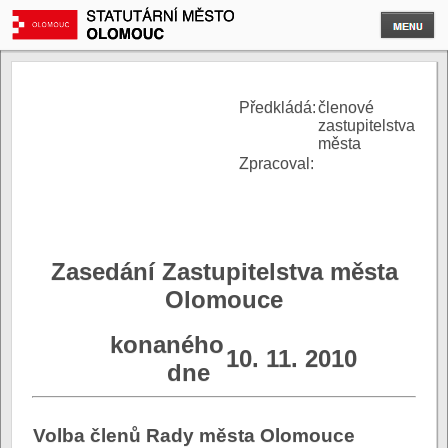
P
ředkládá:
členové
zastupitelstva
města
Zpracoval:
Zasedání Zastupitelstva města
Olomouce
konaného
10. 11. 2010
dne
Volba členů Rady města Olomouce