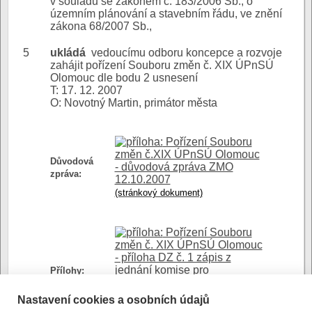
v souladu se zákonem č. 183/2006 Sb., o
územním plánování a stavebním řádu, ve znění
zákona 68/2007 Sb.,
5
ukládá
vedoucímu odboru koncepce a rozvoje
zahájit pořízení Souboru změn č. XIX ÚPnSÚ
Olomouc dle bodu 2 usnesení
T: 17. 12. 2007
O: Novotný Martin, primátor města
Pořízení Souboru
změn č.XIX ÚPnSÚ Olomouc
Důvodová
- důvodová zpráva ZMO
zpráva:
12.10.2007
(stránkový dokument)
Pořízení Souboru
změn č. XIX ÚPnSÚ Olomouc
- příloha DZ č. 1 zápis z
jednání komise pro
Přílohy:
architekturu a územní
plánování
Nastavení cookies a osobních údajů
(stránkový dokument)