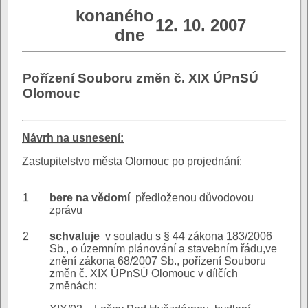
konaného
12. 10. 2007
dne
Pořízení Souboru změn č. XIX ÚPnSÚ
Olomouc
N
ávrh na usnesení:
Zastupitelstvo města Olomouc po projednání:
1
bere na vědomí
předloženou důvodovou
zprávu
2
schvaluje
v souladu s § 44 zákona 183/2006
Sb., o územním plánování a stavebním řádu,ve
znění zákona 68/2007 Sb., pořízení Souboru
změn č. XIX ÚPnSÚ Olomouc v dílčích
změnách: