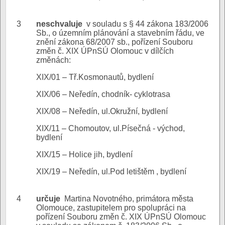
3
neschvaluje
v souladu s § 44 zákona 183/2006
Sb., o územním plánování a stavebním řádu, ve
znění zákona 68/2007 sb., pořízení Souboru
změn č. XIX ÚPnSÚ Olomouc v dílčích
změnách:
XIX/01 – Tř.Kosmonautů, bydlení
XIX/06 – Neředín, chodník- cyklotrasa
XIX/08 – Neředín, ul.Okružní, bydlení
XIX/11 – Chomoutov, ul.Písečná - východ,
bydlení
XIX/15 – Holice jih, bydlení
XIX/19 – Neředín, ul.Pod letištěm , bydlení
4
určuje
Martina Novotného, primátora města
Olomouce, zastupitelem pro spolupráci na
pořízení Souboru změn č. XIX ÚPnSÚ Olomouc