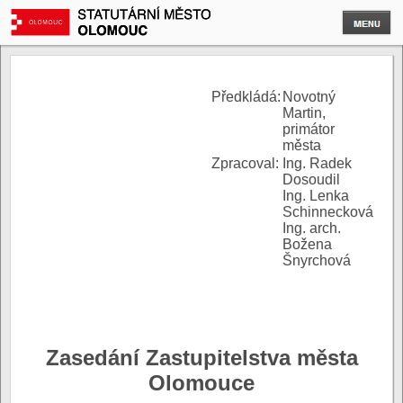
P
ředkládá:
Novotný
Martin,
primátor
města
Zpracoval:
Ing. Radek
Dosoudil
Ing. Lenka
Schinnecková
Ing. arch.
Božena
Šnyrchová
Zasedání Zastupitelstva města
Olomouce