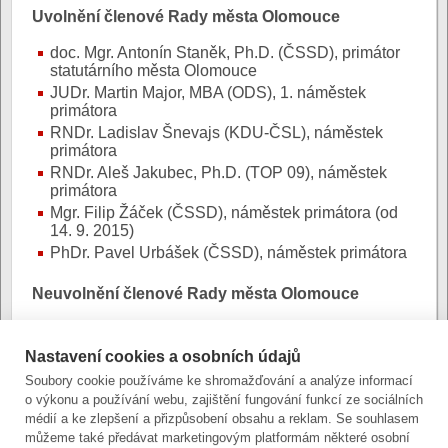
Uvolnění členové Rady města Olomouce
doc. Mgr. Antonín Staněk, Ph.D. (ČSSD), primátor
statutárního města Olomouce
JUDr. Martin Major, MBA (ODS), 1. náměstek
primátora
RNDr. Ladislav Šnevajs (KDU-ČSL), náměstek
primátora
RNDr. Aleš Jakubec, Ph.D. (TOP 09), náměstek
primátora
Mgr. Filip Žáček (ČSSD), náměstek primátora (od
14. 9. 2015)
PhDr. Pavel Urbášek (ČSSD), náměstek primátora
Neuvolnění členové Rady města Olomouce
Ing. Jaromír Czmero (ČSSD), do 14. 9. 2015
náměstek primátora
Nastavení cookies a osobních údajů
Bc. Miroslav Petřík, MBA (ČSSD)
Soubory cookie používáme ke shromažďování a analýze informací
prof. MUDr. Čestmír Neoral, CSc. (ODS)
o výkonu a používání webu, zajištění fungování funkcí ze sociálních
Ing. arch. Michal Giacintov (KDU-ČSL)
médií a ke zlepšení a přizpůsobení obsahu a reklam. Se souhlasem
Ing. Anna Taclová (TOP 09)
můžeme také předávat marketingovým platformám některé osobní