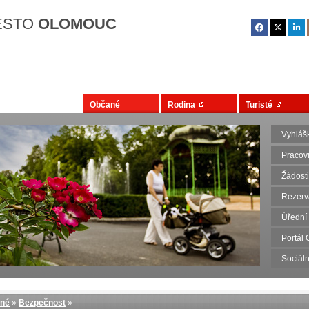
Přejít na hlavní obsah
ĚSTO
OLOMOUC
Občané
Rodina
Turisté
Vyhlášk
Pracovi
Žádosti
Rezerv
Úřední
Portál
Sociáln
né
»
Bezpečnost
»