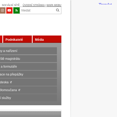
SOCIÁLNÍ SÍTĚ
ÚVODNÍ STRÁNKA
|
MAPA WEBU
Podnikatelé
Média
y a nařízení
ště magistrátu
 a formuláře
ace na přepážky
 deska
 Olomoučana
í služby