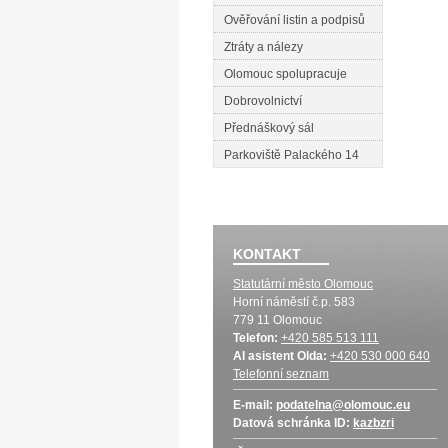
Ověřování listin a podpisů
Ztráty a nálezy
Olomouc spolupracuje
Dobrovolnictví
Přednáškový sál
Parkoviště Palackého 14
KONTAKT
Statutární město Olomouc
Horní náměstí č.p. 583
779 11 Olomouc
Telefon:
+420 585 513 111
AI asistent Olda:
+420 530 000 640
Telefonní seznam
E-mail:
podatelna@olomouc.eu
Datová schránka
ID:
kazbzri