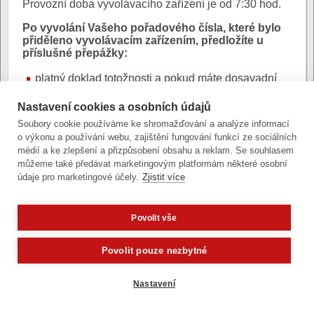
Provozní doba vyvolávacího zařízení je od 7:30 hod.
Po vyvolání Vašeho pořadového čísla, které bylo
přiděleno vyvolávacím zařízením, předložíte u
příslušné přepážky:
platný doklad totožnosti a pokud máte dosavadní
cestovní doklad
Nastavení cookies a osobních údajů
Soubory cookie používáme ke shromažďování a analýze informací
o výkonu a používání webu, zajištění fungování funkcí ze sociálních
Aktualizace: Dagmar Csóková,
médií a ke zlepšení a přizpůsobení obsahu a reklam. Se souhlasem
6. srpna 2026 (čt), 07:13 hod.
můžeme také předávat marketingovým platformám některé osobní
údaje pro marketingové účely.
Zjistit více
Povolit vše
Zobrazit verzi pro počítač
Potřebujete poradit?
Zeptejt
Povolit pouze nezbytné
Články a fotografie lze kopírovat jen se svolením provozovatele
vývoj
|
správa obsahu
| design:
Rency
Nastavení
přístupnost
|
gdpr
|
cookies
,
nastavení cookies
© statutární město Olomouc