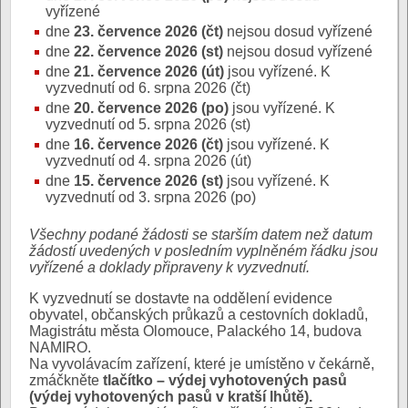
vyřízené
dne
23. července 2026 (čt)
nejsou dosud vyřízené
dne
22. července 2026 (st)
nejsou dosud vyřízené
dne
21. července 2026 (út)
jsou vyřízené. K
vyzvednutí od 6. srpna 2026 (čt)
dne
20. července 2026 (po)
jsou vyřízené. K
vyzvednutí od 5. srpna 2026 (st)
dne
16. července 2026 (čt)
jsou vyřízené. K
vyzvednutí od 4. srpna 2026 (út)
dne
15. července 2026 (st)
jsou vyřízené. K
vyzvednutí od 3. srpna 2026 (po)
Všechny podané žádosti se starším datem než datum
žádostí uvedených v posledním vyplněném řádku jsou
vyřízené a doklady připraveny k vyzvednutí.
K vyzvednutí se dostavte na oddělení evidence
obyvatel, občanských průkazů a cestovních dokladů,
Magistrátu města Olomouce, Palackého 14, budova
NAMIRO.
Na vyvolávacím zařízení, které je umístěno v čekárně,
zmáčkněte
tlačítko – výdej vyhotovených pasů
(výdej vyhotovených pasů v kratší lhůtě).