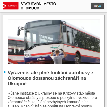
Vyřazené, ale plně funkční autobusy z
Olomouce dostanou záchranáři na
Ukrajině
Různé instituce z Ukrajiny se na Krizový štáb města
Olomouce obrátily s prosbou o poskytnutí vozidel pro
záchranáře či zajištění nezbytných komunálních
služeb. Krizový štáb se obrátil na Dopravní podnik