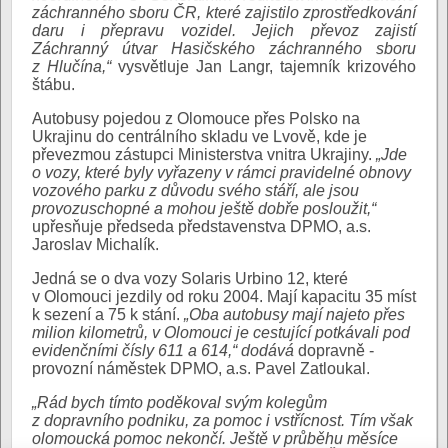
záchranného sboru ČR, které zajistilo zprostředkování
daru i přepravu vozidel. Jejich převoz zajistí
Záchranný útvar Hasičského záchranného sboru
z Hlučína,“
vysvětluje Jan Langr, tajemník krizového
štábu.
Autobusy pojedou z Olomouce přes Polsko na
Ukrajinu do centrálního skladu ve Lvově, kde je
převezmou zástupci Ministerstva vnitra Ukrajiny.
„Jde
o vozy, které byly vyřazeny v rámci pravidelné obnovy
vozového parku z důvodu svého stáří, ale jsou
provozuschopné a mohou ještě dobře posloužit,“
upřesňuje předseda představenstva DPMO, a.s.
Jaroslav Michalík.
Jedná se o dva vozy Solaris Urbino 12, které
v Olomouci jezdily od roku 2004. Mají kapacitu 35 míst
k sezení a 75 k stání.
„Oba autobusy mají najeto přes
milion kilometrů, v Olomouci je cestující potkávali pod
evidenčními čísly 611 a 614,“ dodává
dopravně -
provozní náměstek DPMO, a.s. Pavel Zatloukal.
„Rád bych tímto poděkoval svým kolegům
z dopravního podniku, za pomoc i vstřícnost. Tím však
olomoucká pomoc nekončí. Ještě v průběhu měsíce