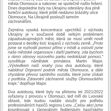
města Olomouce a nakonec se společně našlo řešení.
Dnes dopoledne byly na Ukrajinu odeslány dva plně
funkční autobusy, které ještě nedávno brázdily ulice
Olomouce. Na Ukrajině poslouží tamním
záchranářům.
Zejména vysoká koncentrace uprchlíků z východu
Ukrajiny je v současné době velkým problémem
západoukrajinských měst, která se musí umět nově
postarat o desítky tisíc krajanů z východu země. „
Proto
jsme se rozhodli pomoci přímo v místě a oslovili jsme
naše městské organizace i další partnery, zda bychom
v rámci obnovy vozového parku nedokázali pomoci,“
vysvětluje náměstek primátora Martin Major.
„Výsledkem naší snahy jsou dva autobusy, které
nabídnul Dopravní podnik města Olomouce, a dále
chystáme převoz sanitního vozidla, které jsme získali
z portfolia Zdravotní záchranné služby Olomouckého
kraje,“
doplňuje Major.
Dva autobusy, které byly na přelomu let 2021/2022
vyřazeny z provozu v Olomouci, teď míří do Lvovské
oblasti, kde budou nadále sloužit pro potřebu
profesionálních hasičů regionu Lvov. „
Celou akci jsme
koordinovali s Generálním ředitelstvím hasičského