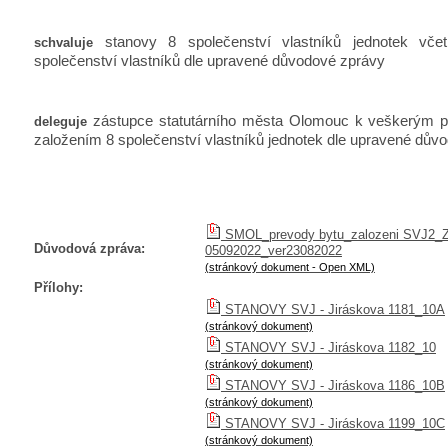
stanovy 8 společenství vlastníků jednotek vče
schvaluje
společenství vlastníků dle upravené důvodové zprávy
zástupce statutárního města Olomouc k veškerým p
deleguje
založením 8 společenství vlastníků jednotek dle upravené dův
SMOL_prevody bytu_zalozeni SVJ2
Důvodová zpráva:
05092022_ver23082022
(stránkový dokument - Open XML)
Přílohy:
STANOVY SVJ - Jiráskova 1181_10A
(stránkový dokument)
STANOVY SVJ - Jiráskova 1182_10
(stránkový dokument)
STANOVY SVJ - Jiráskova 1186_10B
(stránkový dokument)
STANOVY SVJ - Jiráskova 1199_10C
(stránkový dokument)