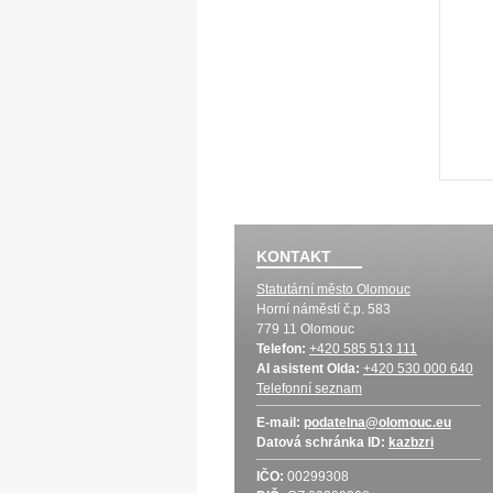
KONTAKT
Statutární město Olomouc
Horní náměstí č.p. 583
779 11 Olomouc
Telefon:
+420 585 513 111
AI asistent Olda:
+420 530 000 640
Telefonní seznam
E-mail:
podatelna@olomouc.eu
Datová schránka
ID:
kazbzri
IČO:
00299308