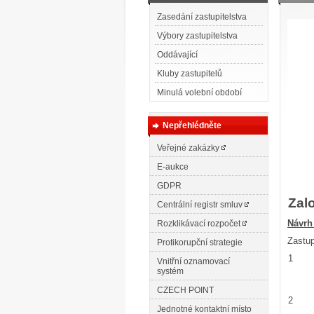
Zasedání zastupitelstva
Výbory zastupitelstva
Oddávající
Kluby zastupitelů
Minulá volební období
Nepřehlédněte
Veřejné zakázky
E-aukce
GDPR
Zalo
Centrální registr smluv
N
ávrh
Rozklikávací rozpočet
Zastup
Protikorupční strategie
1
Vnitřní oznamovací
systém
CZECH POINT
2
Jednotné kontaktní místo