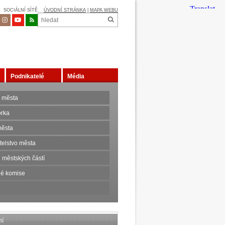
SOCIÁLNÍ SÍTĚ
ÚVODNÍ STRÁNKA
|
MAPA WEBU
Podnikatelé
Média
 města
orka
ěsta
telstvo města
 městských částí
é komise
ní