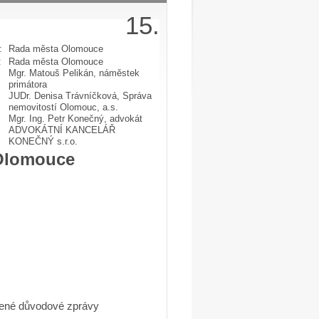
15.
:
Rada města Olomouce
:
Rada města Olomouce
Mgr. Matouš Pelikán, náměstek
primátora
JUDr. Denisa Trávníčková, Správa
nemovitostí Olomouc, a.s.
Mgr. Ing. Petr Konečný, advokát
ADVOKÁTNÍ KANCELÁŘ
KONEČNÝ s.r.o.
 Olomouce
avené důvodové zprávy