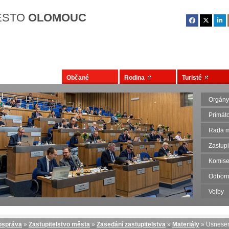
Přejít na hlavní obsah
ĚSTO
OLOMOUC
Občané
Rodina
Turisté
Orgány
Primát
Rada m
Zastupi
Komise
Odborn
Volby
správa
»
Zastupitelstvo města
»
Zasedání zastupitelstva
»
Materiály
» Usnese