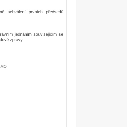
tně schválení prvních předsedů
rávním jednáním souvisejícím se
odové zprávy
_ZMO