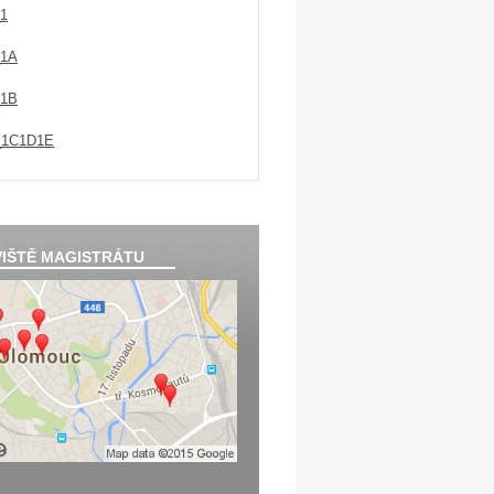
1
_1A
_1B
_1C1D1E
IŠTĚ MAGISTRÁTU