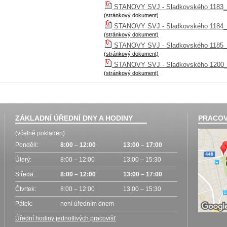
STANOVY SVJ - Sladkovského 1183_
(stránkový dokument)
STANOVY SVJ - Sladkovského 1184
(stránkový dokument)
STANOVY SVJ - Sladkovského 1185
(stránkový dokument)
STANOVY SVJ - Sladkovského 1200
(stránkový dokument)
ZÁKLADNÍ ÚŘEDNÍ DNY A HODINY
PRACOV
(včetně pokladen)
Pondělí:
8:00 – 12:00
13:00 – 17:00
Úterý:
8:00 – 12:00
13:00 – 15:30
Středa:
8:00 – 12:00
13:00 – 17:00
Čtvrtek:
8:00 – 12:00
13:00 – 15:30
Pátek:
není úředním dnem
Úřední hodiny jednotlivých pracovišť