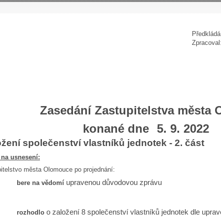
P
ředkládá
Zpracoval
Zasedání Zastupitelstva města
konané dne
5. 9. 2022
žení společenství vlastníků jednotek - 2. část
 na usnesení:
itelstvo města Olomouce po projednání:
upravenou důvodovou zprávu
bere na vědomí
o založení 8 společenství vlastníků jednotek dle upr
rozhodlo