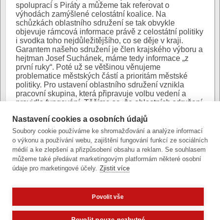
spoluprací s Piráty a můžeme tak referovat o
výhodách zamýšlené celostátní koalice. Na
schůzkách oblastního sdružení se tak obvykle
objevuje rámcová informace právě z celostátní politiky
i svodka toho nejdůležitějšího, co se děje v kraji.
Garantem našeho sdružení je člen krajského výboru a
hejtman Josef Suchánek, máme tedy informace „z
první ruky“. Poté už se většinou věnujeme
problematice městských částí a prioritám městské
politiky. Pro ustavení oblastního sdružení vznikla
pracovní skupina, která připravuje volbu vedení a
pravidla fungování. Těšíme se, že oblastních sdružení
vznikne v našem kraji co nejvíc a budeme si navzájem
Nastavení cookies a osobních údajů
pomáhat a podporovat se.
Soubory cookie používáme ke shromažďování a analýze informací
Andrea Hanáčková, zastupitelka v Olomouci
o výkonu a používání webu, zajištění fungování funkcí ze sociálních
médií a ke zlepšení a přizpůsobení obsahu a reklam. Se souhlasem
Poslední úprava: 25. ledna 2021 (po)
můžeme také předávat marketingovým platformám některé osobní
údaje pro marketingové účely.
Zjistit více
Povolit vše
Zobrazit verzi pro počítač
Potřebujete poradit?
Zeptejte se našeho asistenta
Oldy.
Povolit pouze nezbytné