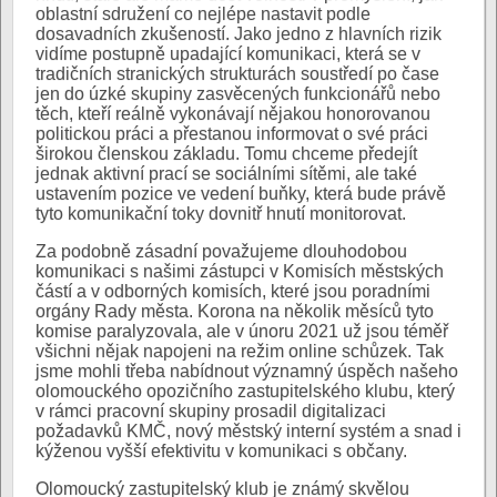
oblastní sdružení co nejlépe nastavit podle
dosavadních zkušeností. Jako jedno z hlavních rizik
vidíme postupně upadající komunikaci, která se v
tradičních stranických strukturách soustředí po čase
jen do úzké skupiny zasvěcených funkcionářů nebo
těch, kteří reálně vykonávají nějakou honorovanou
politickou práci a přestanou informovat o své práci
širokou členskou základu. Tomu chceme předejít
jednak aktivní prací se sociálními sítěmi, ale také
ustavením pozice ve vedení buňky, která bude právě
tyto komunikační toky dovnitř hnutí monitorovat.
Za podobně zásadní považujeme dlouhodobou
komunikaci s našimi zástupci v Komisích městských
částí a v odborných komisích, které jsou poradními
orgány Rady města. Korona na několik měsíců tyto
komise paralyzovala, ale v únoru 2021 už jsou téměř
všichni nějak napojeni na režim online schůzek. Tak
jsme mohli třeba nabídnout významný úspěch našeho
olomouckého opozičního zastupitelského klubu, který
v rámci pracovní skupiny prosadil digitalizaci
požadavků KMČ, nový městský interní systém a snad i
kýženou vyšší efektivitu v komunikaci s občany.
Olomoucký zastupitelský klub je známý skvělou