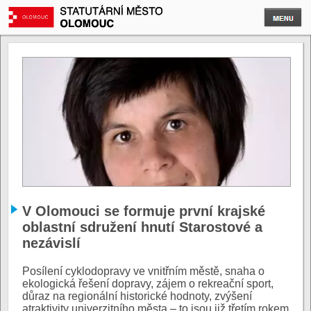
V Olomouci se formuje první krajské
oblastní sdružení hnutí Starostové a
nezávislí
Posílení cyklodopravy ve vnitřním městě, snaha o
ekologická řešení dopravy, zájem o rekreační sport,
důraz na regionální historické hodnoty, zvýšení
atraktivity univerzitního města – to jsou již třetím rokem