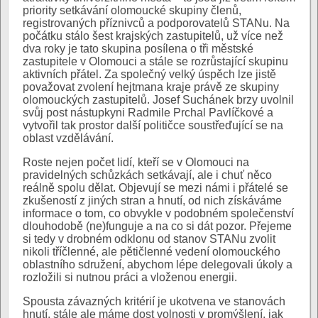
priority setkávání olomoucké skupiny členů,
registrovaných příznivců a podporovatelů STANu. Na
počátku stálo šest krajských zastupitelů, už více než
dva roky je tato skupina posílena o tři městské
zastupitele v Olomouci a stále se rozrůstající skupinu
aktivních přátel. Za společný velký úspěch lze jistě
považovat zvolení hejtmana kraje právě ze skupiny
olomouckých zastupitelů. Josef Suchánek brzy uvolnil
svůj post nástupkyni Radmile Prchal Pavlíčkové a
vytvořil tak prostor další političce soustřeďující se na
oblast vzdělávání.
Roste nejen počet lidí, kteří se v Olomouci na
pravidelných schůzkách setkávají, ale i chuť něco
reálně spolu dělat. Objevují se mezi námi i přátelé se
zkušeností z jiných stran a hnutí, od nich získáváme
informace o tom, co obvykle v podobném společenství
dlouhodobě (ne)funguje a na co si dát pozor. Přejeme
si tedy v drobném odklonu od stanov STANu zvolit
nikoli tříčlenné, ale pětičlenné vedení olomouckého
oblastního sdružení, abychom lépe delegovali úkoly a
rozložili si nutnou práci a vloženou energii.
Spousta závazných kritérií je ukotvena ve stanovách
hnutí, stále ale máme dost volnosti v promýšlení, jak