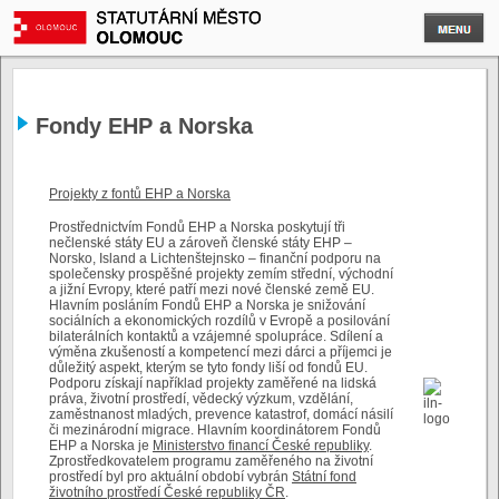
Fondy EHP a Norska
Projekty z fontů EHP a Norska
Prostřednictvím Fondů EHP a Norska poskytují tři
nečlenské státy EU a zároveň členské státy EHP –
Norsko, Island a Lichtenštejnsko – finanční podporu na
společensky prospěšné projekty zemím střední, východní
a jižní Evropy, které patří mezi nové členské země EU.
Hlavním posláním Fondů EHP a Norska je snižování
sociálních a ekonomických rozdílů v Evropě a posilování
bilaterálních kontaktů a vzájemné spolupráce. Sdílení a
výměna zkušeností a kompetencí mezi dárci a příjemci je
důležitý aspekt, kterým se tyto fondy liší od fondů EU.
Podporu získají například projekty zaměřené na lidská
práva, životní prostředí, vědecký výzkum, vzdělání,
zaměstnanost mladých, prevence katastrof, domácí násilí
či mezinárodní migrace. Hlavním koordinátorem Fondů
EHP a Norska je
Ministerstvo financí České republiky
.
Zprostředkovatelem programu zaměřeného na životní
prostředí byl pro aktuální období vybrán
Státní fond
životního prostředí České republiky ČR
.