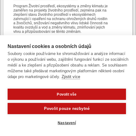
Program Životní prostředí, ekosystémy a změny klimatu je
zaměřen na projekty životního prostředí, zejména pak na
zlepšení stavu životního prostředí v ekosystémech
zahrnující i opatření na ochranu ohrožených druhů rostlin
a živočichů, snižování negativního vlivu lidské činnosti na
kvalitu ovzduší a vod a změny klimatu, zmírňování jejich
vlivu a přizpůsobování se těmto změnám.
Nastavení cookies a osobních údajů
Soubory cookie používáme ke shromažďování a analýze informací
o výkonu a používání webu, zajištění fungování funkcí ze sociálních
médií a ke zlepšení a přizpůsobení obsahu a reklam. Se souhlasem
Zobrazit verzi pro počítač
můžeme také předávat marketingovým platformám některé osobní
údaje pro marketingové účely.
Zjistit více
Články a fotografie lze kopírovat jen se svolením provozovatele
vývoj
|
správa obsahu
| design:
Rency
přístupnost
|
gdpr
|
cookies
,
nastavení cookies
Povolit vše
© statutární město Olomouc
Potřebujete poradit?
Zeptejte se našeho asist
Povolit pouze nezbytné
Nastavení