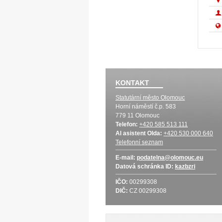
KONTAKT
Statutární město Olomouc
Horní náměstí č.p. 583
779 11 Olomouc
Telefon:
+420 585 513 111
AI asistent Olda:
+420 530 000 640
Telefonní seznam
E-mail:
podatelna@olomouc.eu
Datová schránka
ID:
kazbzri
IČO:
00299308
DIČ:
CZ 00299308