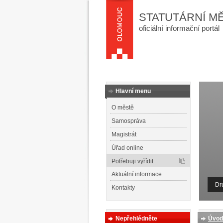
STATUTÁRNÍ M
oficiální informační portál
Hlavní menu
O městě
Samospráva
Magistrát
Úřad online
Potřebuji vyřídit
Aktuální informace
Dr
Kontakty
Nepřehlédněte
Úvod