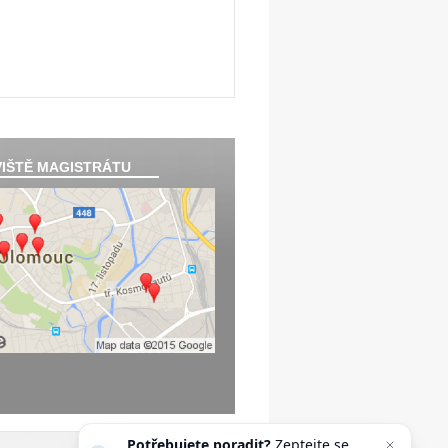
IŠTĚ MAGISTRÁTU
Potřebujete poradit?
Zeptejte se