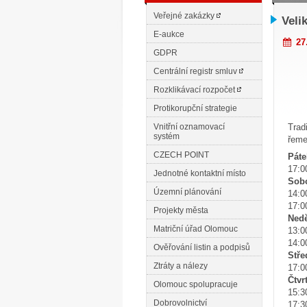
Veřejné zakázky
Veli
E-aukce
27.
GDPR
Centrální registr smluv
Rozklikávací rozpočet
Protikorupční strategie
Vnitřní oznamovací
Trad
systém
řeme
CZECH POINT
Páte
17:0
Jednotné kontaktní místo
Sobo
Územní plánování
14:0
17:0
Projekty města
Nedě
Matriční úřad Olomouc
13:0
14:0
Ověřování listin a podpisů
Stře
Ztráty a nálezy
17:0
Čtvr
Olomouc spolupracuje
15:3
Dobrovolnictví
17:3