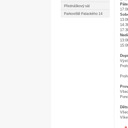
Páte
Přednáškový sál
17:0
Parkoviště Palackého 14
Sobo
13:0
14:3
17:3
Nedě
13:0
15:0
Dop
Výst
Proh
Proh
Prov
Všed
Pond
Děts
Všed
Víke