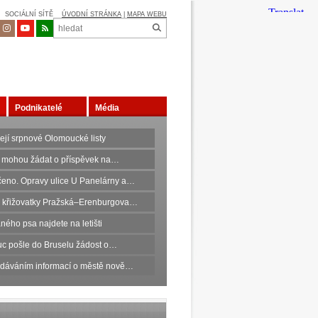
SOCIÁLNÍ SÍTĚ
ÚVODNÍ STRÁNKA
|
MAPA WEBU
Podnikatelé
Média
ejí srpnové Olomoucké listy
 mohou žádat o příspěvek na…
eno. Opravy ulice U Panelárny a…
 křižovatky Pražská–Erenburgova…
ného psa najdete na letišti
c pošle do Bruselu žádost o…
edáváním informací o městě nově…