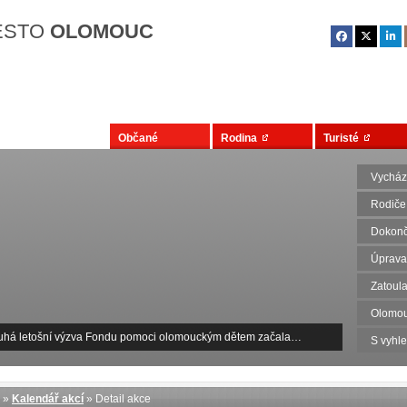
Přejít na hlavní obsah
ĚSTO
OLOMOUC
Občané
Rodina
Turisté
Vycház
Rodiče
Dokonč
Úprava
Zatoula
Olomou
uhá letošní výzva Fondu pomoci olomouckým dětem začala…
S vyhl
»
Kalendář akcí
» Detail akce