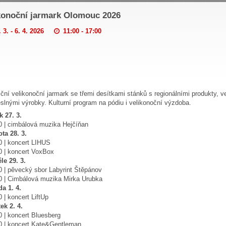
konoční jarmark Olomouc 2026
 3. - 6. 4. 2026
11:00 - 17:00
iční velikonoční jarmark se třemi desítkami stánků s regionálními produkty, 
slnými výrobky. Kulturní program na pódiu i velikonoční výzdoba.
k 27. 3.
0 | cimbálová muzika Hejčíňan
ta 28. 3.
0 | koncert LIHUS
0 | koncert VoxBox
le 29. 3.
0 | pěvecký sbor Labyrint Štěpánov
0 | Cimbálová muzika Mirka Urubka
da 1. 4.
0 | koncert LiftUp
tek 2. 4.
0 | koncert Bluesberg
0 | koncert Kate&Gentleman