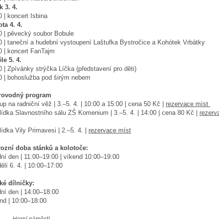
k 3. 4.
0 | koncert Isbina
ta 4. 4.
0 | pěvecký soubor Bobule
0 | taneční a hudební vystoupení Laštufka Bystročice a Kohótek Vrbátky
0 | koncert FanTajm
le 5. 4.
0 | Zpívánky strýčka Líčka (představení pro děti)
0 | bohoslužba pod širým nebem
rovodný program
up na radniční věž | 3.–5. 4. | 10:00 a 15:00 | cena 50 Kč |
rezervace míst
lídka Slavnostního sálu ZŠ Komenium | 3.–5. 4. | 14:00 | cena 80 Kč |
rezerv
lídka Vily Primavesi | 2.–5. 4. |
rezervace míst
ozní doba stánků a kolotoče:
ní den | 11:00–19:00 | víkend 10:00–19:00
ělí 6. 4. | 10:00–17:00
ké dílničky:
ní den | 14:00–18:00
nd | 10:00–18:00