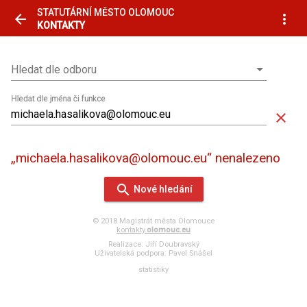
STATUTÁRNÍ MĚSTO OLOMOUC
arrow_back
more_vert
KONTAKTY
Hledat dle odboru
Hledat dle odboru
Hledat dle jména či funkce
close
„michaela.hasalikova@olomouc.eu“ nenalezeno
search
Nové hledání
© 2018 Magistrát města Olomouce
kontakty.
olomouc.eu
Realizace:
Jiří Doubravský
Uživatelská podpora:
Pavel Snášel
statistiky