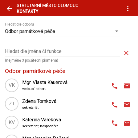
STATUTÁRNÍ MĚSTO OLOMOUC
arrow_back
more_vert
KONTAKTY
Hledat dle odboru
Odbor památkové péče
Hledat dle jména či funkce
close
(nejméně 3 počáteční písmena)
Odbor památkové péče
Mgr. Vlasta Kauerová
VK
phone
email
vedoucí odboru
domain
Odbor památkové péče
Zdena Tomková
ZT
phone
email
place
Hynaisova 10
,
sekretariát
1. patro
| kancelář 115
domain
Odbor památkové péče
Kateřina Vařeková
KV
phone
email
place
Hynaisova 10
,
588 488 130
724 334 074
phone
phone_android
sekretariát, hospodářka
1. patro
| kancelář 113
domain
Odbor památkové péče