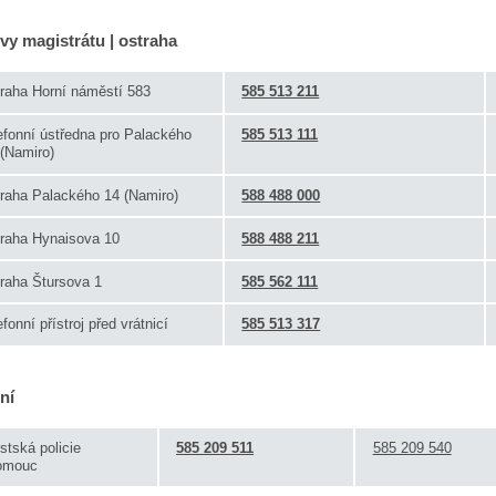
y magistrátu | ostraha
traha Horní náměstí 583
585 513 211
efonní ústředna pro Palackého
585 513 111
(Namiro)
traha Palackého 14 (Namiro)
588 488 000
traha Hynaisova 10
588 488 211
raha Štursova 1
585 562 111
efonní přístroj před vrátnicí
585 513 317
ní
tská policie
585 209 511
585 209 540
omouc