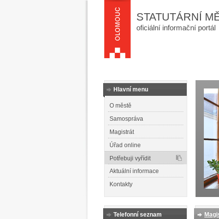
STATUTÁRNÍ M
oficiální informační portál
Hlavní menu
O městě
Samospráva
Magistrát
Úřad online
Potřebuji vyřídit
Aktuální informace
Kontakty
Telefonní seznam
Magis