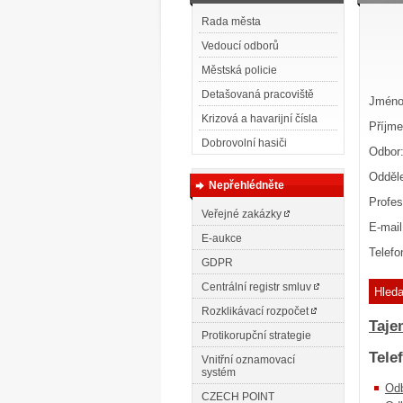
Rada města
Vedoucí odborů
Městská policie
Detašovaná pracoviště
Jmén
Krizová a havarijní čísla
Příjme
Dobrovolní hasiči
Odbor
Odděl
Nepřehlédněte
Profe
Veřejné zakázky
E-mai
E-aukce
Telefo
GDPR
Centrální registr smluv
Hleda
Rozklikávací rozpočet
Taje
Protikorupční strategie
Tele
Vnitřní oznamovací
systém
Odb
CZECH POINT