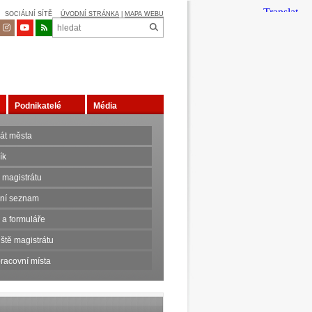
SOCIÁLNÍ SÍTĚ
ÚVODNÍ STRÁNKA
|
MAPA WEBU
Podnikatelé
Média
rát města
ík
 magistrátu
nní seznam
 a formuláře
ště magistrátu
racovní místa