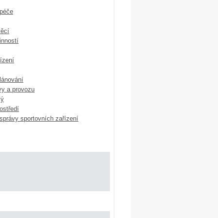
péče
věcí
inností
řízení
lánování
vy a provozu
ký
ostředí
správy sportovních zařízení