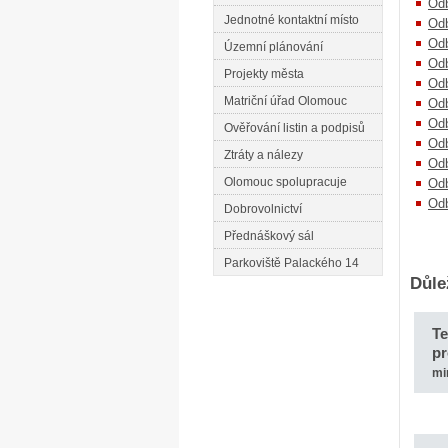
Odb
Jednotné kontaktní místo
Odb
Od
Územní plánování
Odb
Projekty města
Odb
Matriční úřad Olomouc
Odb
Odb
Ověřování listin a podpisů
Odb
Ztráty a nálezy
Odb
Olomouc spolupracuje
Odb
Odb
Dobrovolnictví
Přednáškový sál
Parkoviště Palackého 14
Důlež
Te
pr
mi