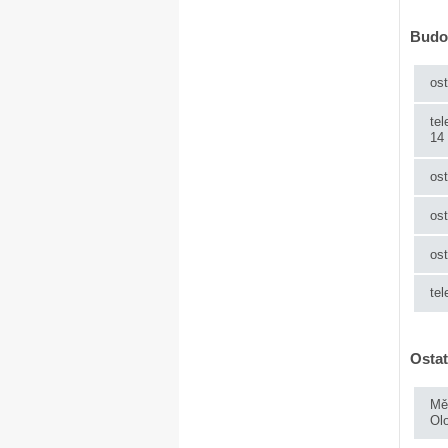
Budov
os
tel
14 
os
os
ost
tel
Ostat
Měs
Ol