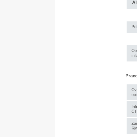
AI
Poh
Ob
in
Praco
Ov
opi
In
ČT
Za
RM