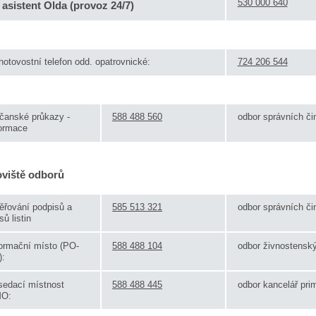
530 000 640
 asistent Olda (provoz 24/7)
otovostní telefon odd. opatrovnické:
724 206 544
čanské průkazy -
588 488 560
odbor správních či
formace
viště odborů
ěřování podpisů a
585 513 321
odbor správních či
sů listin
formační místo (PO-
588 488 104
odbor živnostensk
):
sedací místnost
588 488 445
odbor kancelář pri
O: