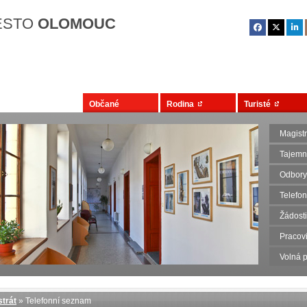
Přejít na hlavní obsah
ĚSTO
OLOMOUC
Občané
Rodina
Turisté
Magist
Tajemn
Odbory
Telefo
Žádosti
Pracovi
Volná p
trát
» Telefonní seznam