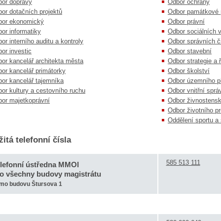
or dopravy
Odbor ochrany
or dotačních projektů
Odbor památkové 
bor ekonomický
Odbor právní
or informatiky
Odbor sociálních 
or interního auditu a kontroly
Odbor správních č
or investic
Odbor stavební
or kancelář architekta města
Odbor strategie a 
or kancelář primátorky
Odbor školství
or kancelář tajemníka
Odbor územního p
or kultury a cestovního ruchu
Odbor vnitřní sprá
or majetkoprávní
Odbor živnostens
Odbor životního pr
Oddělení sportu a 
itá telefonní čísla
585 513 111
lefonní ústředna MMOl
o všechny budovy magistrátu
mo budovu Štursova 1