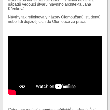
nápadů vedoucí útvaru hlavního architekta Jana
Křenková.
Návrhy tak reflektovaly názory Olomoučanů, studentů
nebo lidí dojíždějících do Olomouce za prací.
Celou prezentaci s návrhy architektů a urbanistů si