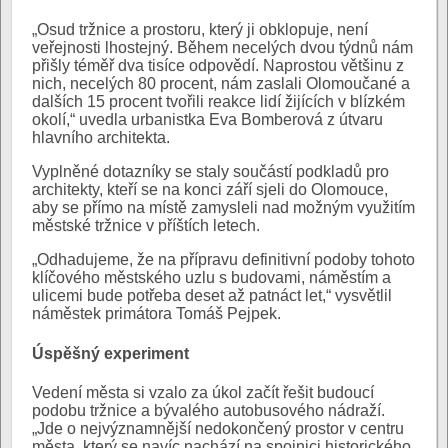
„Osud tržnice a prostoru, který ji obklopuje, není
veřejnosti lhostejný. Během necelých dvou týdnů nám
přišly téměř dva tisíce odpovědí. Naprostou většinu z
nich, necelých 80 procent, nám zaslali Olomoučané a
dalších 15 procent tvořili reakce lidí žijících v blízkém
okolí,“ uvedla urbanistka Eva Bomberová z útvaru
hlavního architekta.
Vyplněné dotazníky se staly součástí podkladů pro
architekty, kteří se na konci září sjeli do Olomouce,
aby se přímo na místě zamysleli nad možným využitím
městské tržnice v příštích letech.
„Odhadujeme, že na přípravu definitivní podoby tohoto
klíčového městského uzlu s budovami, náměstím a
ulicemi bude potřeba deset až patnáct let,“ vysvětlil
náměstek primátora Tomáš Pejpek.
Úspěšný experiment
Vedení města si vzalo za úkol začít řešit budoucí
podobu tržnice a bývalého autobusového nádraží.
„Jde o nejvýznamnější nedokončený prostor v centru
města, který se navíc nachází na spojnici historického