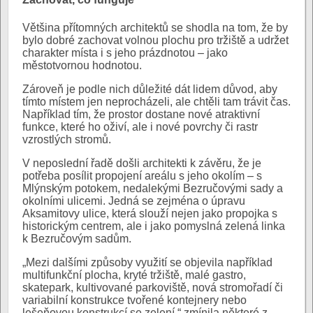
Většina přítomných architektů se shodla na tom, že by
bylo dobré zachovat volnou plochu pro tržiště a udržet
charakter místa i s jeho prázdnotou – jako
městotvornou hodnotou.
Zároveň je podle nich důležité dát lidem důvod, aby
tímto místem jen neprocházeli, ale chtěli tam trávit čas.
Například tím, že prostor dostane nové atraktivní
funkce, které ho oživí, ale i nové povrchy či rastr
vzrostlých stromů.
V neposlední řadě došli architekti k závěru, že je
potřeba posílit propojení areálu s jeho okolím – s
Mlýnským potokem, nedalekými Bezručovými sady a
okolními ulicemi. Jedná se zejména o úpravu
Aksamitovy ulice, která slouží nejen jako propojka s
historickým centrem, ale i jako pomyslná zelená linka
k Bezručovým sadům.
„Mezi dalšími způsoby využití se objevila například
multifunkční plocha, kryté tržiště, malé gastro,
skatepark, kultivované parkoviště, nová stromořadí či
variabilní konstrukce tvořené kontejnery nebo
lešeňovou konstrukcí se zelení,“ zmínila některé z