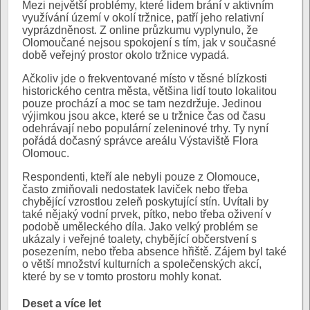
Mezi největší problémy, které lidem brání v aktivním
využívání území v okolí tržnice, patří jeho relativní
vyprázdněnost. Z online průzkumu vyplynulo, že
Olomoučané nejsou spokojení s tím, jak v současné
době veřejný prostor okolo tržnice vypadá.
Ačkoliv jde o frekventované místo v těsné blízkosti
historického centra města, většina lidí touto lokalitou
pouze prochází a moc se tam nezdržuje. Jedinou
výjimkou jsou akce, které se u tržnice čas od času
odehrávají nebo populární zeleninové trhy. Ty nyní
pořádá dočasný správce areálu Výstaviště Flora
Olomouc.
Respondenti, kteří ale nebyli pouze z Olomouce,
často zmiňovali nedostatek laviček nebo třeba
chybějící vzrostlou zeleň poskytující stín. Uvítali by
také nějaký vodní prvek, pítko, nebo třeba oživení v
podobě uměleckého díla. Jako velký problém se
ukázaly i veřejné toalety, chybějící občerstvení s
posezením, nebo třeba absence hřiště. Zájem byl také
o větší množství kulturních a společenských akcí,
které by se v tomto prostoru mohly konat.
Deset a více let