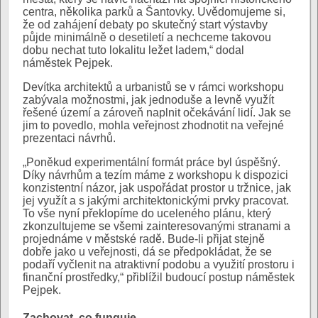
centra, několika parků a Šantovky. Uvědomujeme si,
že od zahájení debaty po skutečný start výstavby
půjde minimálně o desetiletí a nechceme takovou
dobu nechat tuto lokalitu ležet ladem,“ dodal
náměstek Pejpek.
Devítka architektů a urbanistů se v rámci workshopu
zabývala možnostmi, jak jednoduše a levně využít
řešené území a zároveň naplnit očekávání lidí. Jak se
jim to povedlo, mohla veřejnost zhodnotit na veřejné
prezentaci návrhů.
„Poněkud experimentální formát práce byl úspěšný.
Díky návrhům a tezím máme z workshopu k dispozici
konzistentní názor, jak uspořádat prostor u tržnice, jak
jej využít a s jakými architektonickými prvky pracovat.
To vše nyní překlopíme do uceleného plánu, který
zkonzultujeme se všemi zainteresovanými stranami a
projednáme v městské radě. Bude-li přijat stejně
dobře jako u veřejnosti, dá se předpokládat, že se
podaří vyčlenit na atraktivní podobu a využití prostoru i
finanční prostředky,“ přiblížil budoucí postup náměstek
Pejpek.
Zachovat, co funguje