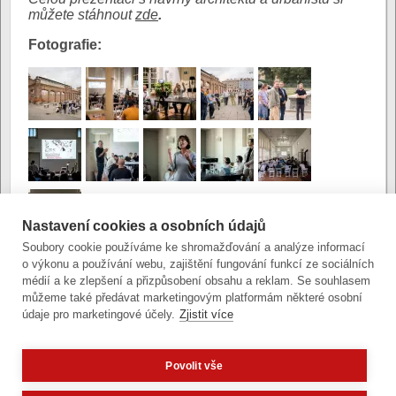
můžete stáhnout
zde
.
Fotografie:
Nastavení cookies a osobních údajů
Soubory cookie používáme ke shromažďování a analýze informací
o výkonu a používání webu, zajištění fungování funkcí ze sociálních
Autor:
Mgr. Václav Vežranovský
|
Poslední úprava:
médií a ke zlepšení a přizpůsobení obsahu a reklam. Se souhlasem
6. listopadu 2023 (po)
můžeme také předávat marketingovým platformám některé osobní
údaje pro marketingové účely.
Zjistit více
Povolit vše
Zobrazit verzi pro počítač
Potřebujete poradit?
Zeptejte se našeho asistenta