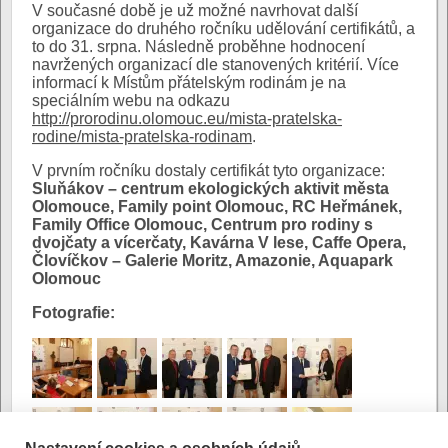
V současné době je už možné navrhovat další
organizace do druhého ročníku udělování certifikátů, a
to do 31. srpna. Následně proběhne hodnocení
navržených organizací dle stanovených kritérií. Více
informací k Místům přátelským rodinám je na
speciálním webu na odkazu
http://prorodinu.olomouc.eu/mista-pratelska-
rodine/mista-pratelska-rodinam
.
V prvním ročníku dostaly certifikát tyto organizace:
Sluňákov – centrum ekologických aktivit města
Olomouce, Family point Olomouc, RC Heřmánek,
Family Office Olomouc, Centrum pro rodiny s
dvojčaty a vícerčaty, Kavárna V lese, Caffe Opera,
Človíčkov – Galerie Moritz, Amazonie, Aquapark
Olomouc
Fotografie: