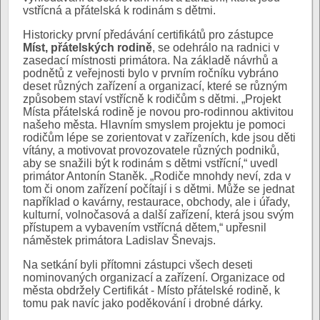
vstřícná a přátelská k rodinám s dětmi.
Historicky první předávání certifikátů pro zástupce
Míst, přátelských rodině
, se odehrálo na radnici v
zasedací místnosti primátora. Na základě návrhů a
podnětů z veřejnosti bylo v prvním ročníku vybráno
deset různých zařízení a organizací, které se různým
způsobem staví vstřícně k rodičům s dětmi. „Projekt
Místa přátelská rodině je novou pro-rodinnou aktivitou
našeho města. Hlavním smyslem projektu je pomoci
rodičům lépe se zorientovat v zařízeních, kde jsou děti
vítány, a motivovat provozovatele různých podniků,
aby se snažili být k rodinám s dětmi vstřícní,“ uvedl
primátor Antonín Staněk. „Rodiče mnohdy neví, zda v
tom či onom zařízení počítají i s dětmi. Může se jednat
například o kavárny, restaurace, obchody, ale i úřady,
kulturní, volnočasová a další zařízení, která jsou svým
přístupem a vybavením vstřícná dětem,“ upřesnil
náměstek primátora Ladislav Šnevajs.
Na setkání byli přítomni zástupci všech deseti
nominovaných organizací a zařízení. Organizace od
města obdržely Certifikát - Místo přátelské rodině, k
tomu pak navíc jako poděkování i drobné dárky.