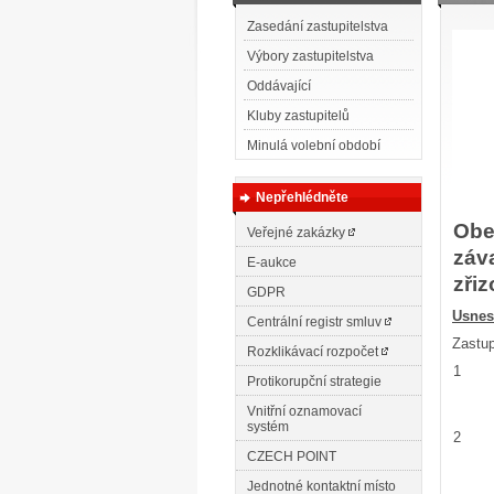
Zasedání zastupitelstva
Výbory zastupitelstva
Oddávající
Kluby zastupitelů
Minulá volební období
Nepřehlédněte
Obe
Veřejné zakázky
záv
E-aukce
zři
GDPR
Usnes
Centrální registr smluv
Zastup
Rozklikávací rozpočet
1
Protikorupční strategie
Vnitřní oznamovací
systém
2
CZECH POINT
Jednotné kontaktní místo