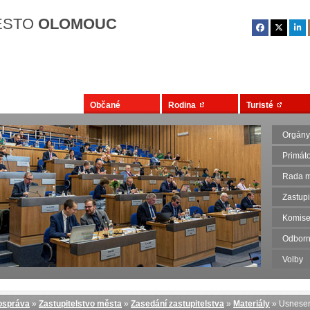
Přejít na hlavní obsah
ĚSTO
OLOMOUC
Občané
Rodina
Turisté
Orgány
Primát
Rada m
Zastupi
Komise
Odborn
Volby
správa
»
Zastupitelstvo města
»
Zasedání zastupitelstva
»
Materiály
» Usnese