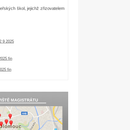
ských škol, jejichž zřizovatelem
 9 2025
025 fin
25 fin
IŠTĚ MAGISTRÁTU