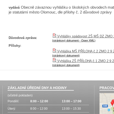
Obecně závaznou vyhlášku o školských obvodech mateř
vydává
je statutární město Olomouc, dle přílohy č. 2 důvodové zprávy
Vyhlášky spádovost ZŠ MŠ DZ ZMO 2
Důvodová zpráva:
(stránkový dokument - Open XML)
Přílohy:
Vyhláška MŠ PŘÍLOHA č.2 ZMO 2 9 2
(stránkový dokument)
Vyhláška ZŠ PŘÍLOHA č.1 ZMO 2 9 20
(stránkový dokument)
ZÁKLADNÍ ÚŘEDNÍ DNY A HODINY
PRACOV
(včetně pokladen)
Pondělí:
8:00 – 12:00
13:00 – 17:00
Úterý:
8:00 – 12:00
13:00 – 15:30