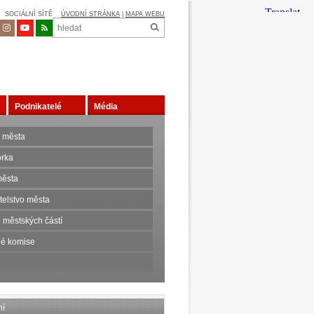
SOCIÁLNÍ SÍTĚ
ÚVODNÍ STRÁNKA
|
MAPA WEBU
Podnikatelé
Média
 města
orka
ěsta
telstvo města
 městských částí
é komise
ní