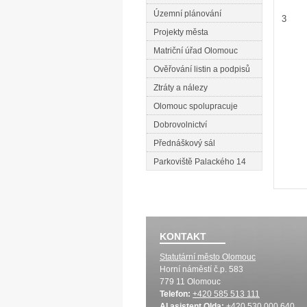
Územní plánování
3
Projekty města
Matriční úřad Olomouc
Ověřování listin a podpisů
Ztráty a nálezy
Olomouc spolupracuje
Dobrovolnictví
Přednáškový sál
Parkoviště Palackého 14
KONTAKT
Statutární město Olomouc
Horní náměstí č.p. 583
779 11 Olomouc
Telefon:
+420 585 513 111
AI asistent Olda:
+420 530 000 640