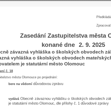
P
ředkládá
Zpracoval
Zasedání Zastupitelstva města
konané dne
2. 9. 2025
cně závazná vyhláška o školských obvodech zá
azná vyhláška o školských obvodech mateřských 
zovatelem je statutární město Olomouc
ení č. 18
itelstvo města Olomouce po projednání:
důvodovou zprávu
bere na vědomí
Obecně závaznou vyhlášku o školských obvodech zákla
vydává
je statutární město Olomouc, dle přílohy č. 1 důvodové zprávy