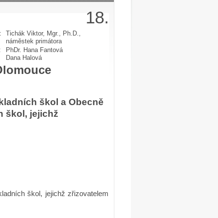
18.
:
Tichák Viktor, Mgr., Ph.D.,
náměstek primátora
:
PhDr. Hana Fantová
Dana Halová
 Olomouce
kladních škol a Obecně
škol, jejichž
dních škol, jejichž zřizovatelem