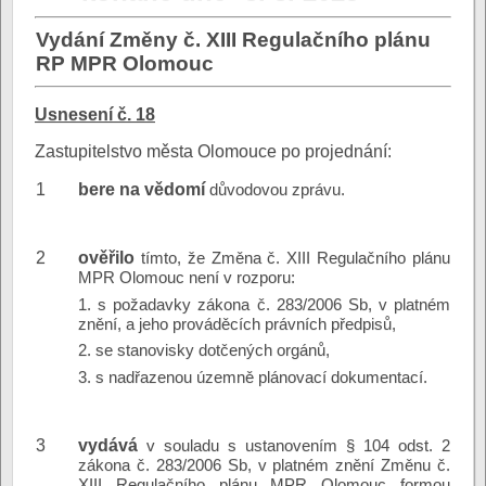
Vydání Změny č. XIII Regulačního plánu
RP MPR Olomouc
Usnesení č. 18
Zastupitelstvo města Olomouce po projednání:
1
bere na vědomí
důvodovou zprávu.
2
ověřilo
tímto, že Změna č. XIII Regulačního plánu
MPR Olomouc není v rozporu:
1. s požadavky zákona č. 283/2006 Sb, v platném
znění, a jeho prováděcích právních předpisů,
2. se stanovisky dotčených orgánů,
3. s nadřazenou územně plánovací dokumentací.
3
vydává
v souladu s ustanovením § 104 odst. 2
zákona č. 283/2006 Sb, v platném znění Změnu č.
XIII Regulačního plánu MPR Olomouc formou