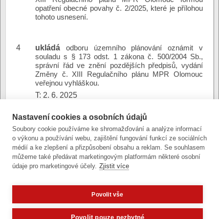
opatření obecné povahy č. 2/2025, které je přílohou
tohoto usnesení.
4
ukládá
odboru územního plánování oznámit v
souladu s § 173 odst. 1 zákona č. 500/2004 Sb.,
správní řád ve znění pozdějších předpisů, vydání
Změny č. XIII Regulačního plánu MPR Olomouc
veřejnou vyhláškou.
T: 2. 6. 2025
O: Grasse Pavel, Ing. arch., určený zastupitel
Nastavení cookies a osobních údajů
Soubory cookie používáme ke shromažďování a analýze informací
o výkonu a používání webu, zajištění fungování funkcí ze sociálních
vydání změny č.
Důvodová
médií a ke zlepšení a přizpůsobení obsahu a reklam. Se souhlasem
XIII RP MPR - DZ ZMO
zpráva:
můžeme také předávat marketingovým platformám některé osobní
(stránkový dokument)
údaje pro marketingové účely.
Zjistit více
Povolit vše
Zobrazit verzi pro počítač
Potřebujete poradit?
Zeptejte se našeho asistenta
Oldy.
Povolit pouze nezbytné