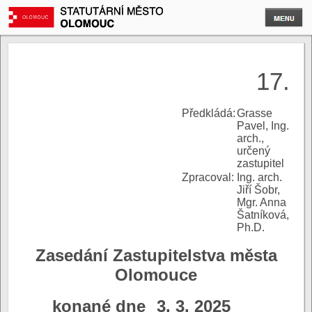
17.
P
ředkládá:
Grasse
Pavel, Ing.
arch.,
určený
zastupitel
Zpracoval:
Ing. arch.
Jiří Šobr,
Mgr. Anna
Šatníková,
Ph.D.
Zasedání Zastupitelstva města
Olomouce
konané dne
3. 3. 2025