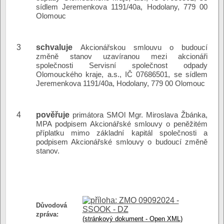
sídlem Jeremenkova 1191/40a, Hodolany, 779 00
Olomouc
3
schvaluje
Akcionářskou smlouvu o budoucí
změně stanov uzavíranou mezi akcionáři
společnosti Servisní společnost odpady
Olomouckého kraje, a.s., IČ 07686501, se sídlem
Jeremenkova 1191/40a, Hodolany, 779 00 Olomouc
4
pověřuje
primátora SMOl Mgr. Miroslava Žbánka,
MPA podpisem Akcionářské smlouvy o peněžitém
příplatku mimo základní kapitál společnosti a
podpisem Akcionářské smlouvy o budoucí změně
stanov.
ZMO 09092024 -
Důvodová
SSOOK - DZ
zpráva:
(stránkový dokument - Open XML)