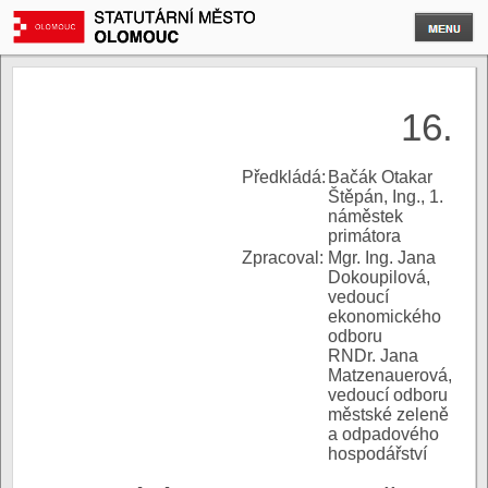
16.
P
ředkládá:
Bačák Otakar
Štěpán, Ing., 1.
náměstek
primátora
Zpracoval:
Mgr. Ing. Jana
Dokoupilová,
vedoucí
ekonomického
odboru
RNDr. Jana
Matzenauerová,
vedoucí odboru
městské zeleně
a odpadového
hospodářství