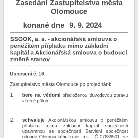
Zasedání Zastupitelstva města
Olomouce
konané dne
9. 9. 2024
SSOOK, a. s. - akcionářská smlouva o
peněžitém příplatku mimo základní
kapitál a Akcionářská smlouva o budoucí
změně stanov
Usnesení č. 16
Zastupitelstvo města Olomouce po projednání:
1
bere na vědomí
předloženou důvodovou zprávu
včetně příloh
2
schvaluje
Akcionářskou smlouvu o peněžitém
příplatku mimo základní kapitál společnosti
uzavíranou se společností Servisní společnost
odpady Olomouckého kraje, a.s., IČ 07686501, se