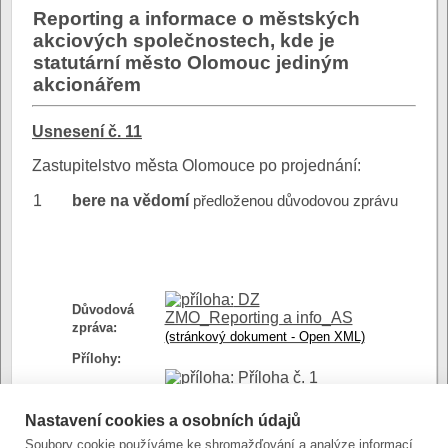
Reporting a informace o městských
akciových společnostech, kde je
statutární město Olomouc jediným
akcionářem
Usnesení č. 11
Zastupitelstvo města Olomouce po projednání:
1
bere na vědomí
předloženou důvodovou zprávu
DZ
Důvodová
ZMO_Reporting a info_AS
zpráva:
(stránkový dokument - Open XML)
Přílohy:
Příloha č. 1
(stránkový dokument)
přiloha č. 2 -
Nastavení cookies a osobních údajů
Informace o mestskych
Soubory cookie používáme ke shromažďování a analýze informací