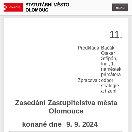
11.
P
ředkládá:
Bačák
Otakar
Štěpán,
Ing., 1.
náměstek
primátora
Zpracoval:
odbor
strategie
a řízení
Zasedání Zastupitelstva města
Olomouce
konané dne
9. 9. 2024