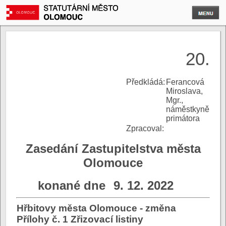
20.
P
ředkládá:
Ferancová
Miroslava,
Mgr.,
náměstkyně
primátora
Zpracoval:
Zasedání Zastupitelstva města
Olomouce
konané dne
9. 12. 2022
Hřbitovy města Olomouce - změna
Přílohy č. 1 Zřizovací listiny