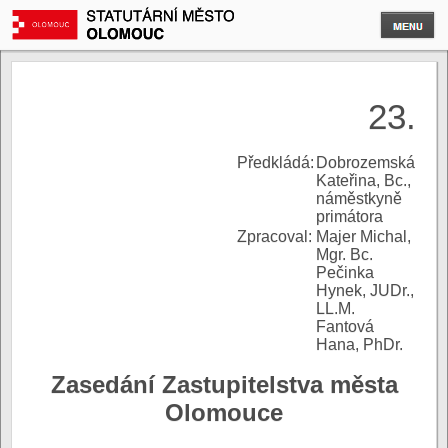
23.
P
ředkládá:
Dobrozemská
Kateřina, Bc.,
náměstkyně
primátora
Zpracoval:
Majer Michal,
Mgr. Bc.
Pečinka
Hynek, JUDr.,
LL.M.
Fantová
Hana, PhDr.
Zasedání Zastupitelstva města
Olomouce