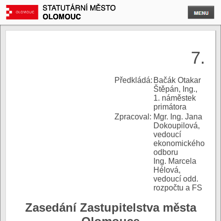
7.
P
ředkládá:
Bačák Otakar
Štěpán, Ing.,
1. náměstek
primátora
Zpracoval:
Mgr. Ing. Jana
Dokoupilová,
vedoucí
ekonomického
odboru
Ing. Marcela
Hélová,
vedoucí odd.
rozpočtu a FS
Zasedání Zastupitelstva města