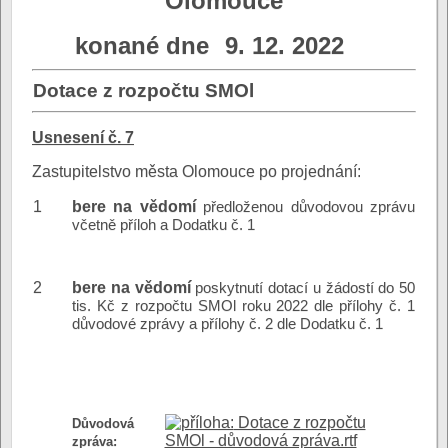
Olomouce
konané dne
9. 12. 2022
Dotace z rozpočtu SMOl
Usnesení č. 7
Zastupitelstvo města Olomouce po projednání:
1
bere na vědomí
předloženou důvodovou zprávu
včetně příloh a Dodatku č. 1
2
bere na vědomí
poskytnutí dotací u žádostí do 50
tis. Kč z rozpočtu SMOl roku 2022 dle přílohy č. 1
důvodové zprávy a přílohy č. 2 dle Dodatku č. 1
Dotace z rozpočtu
Důvodová
SMOl - důvodová zpráva.rtf
zpráva: