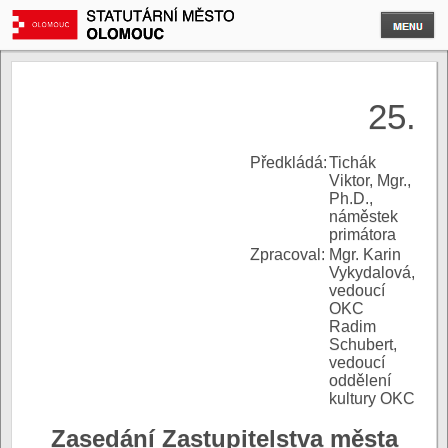
25.
P
ředkládá:
Tichák
Viktor, Mgr.,
Ph.D.,
náměstek
primátora
Zpracoval:
Mgr. Karin
Vykydalová,
vedoucí
OKC
Radim
Schubert,
vedoucí
oddělení
kultury OKC
Zasedání Zastupitelstva města