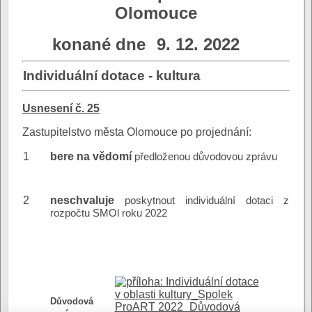
Olomouce
konané dne
9. 12. 2022
Individuální dotace - kultura
Usnesení č. 25
Zastupitelstvo města Olomouce po projednání:
1
bere na vědomí
předloženou důvodovou zprávu
2
neschvaluje
poskytnout individuální dotaci z
rozpočtu SMOl roku 2022
Individuální dotace
v oblasti kultury_Spolek
Důvodová
ProART 2022_Důvodová