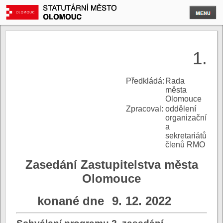
1.
P
ředkládá:
Rada
města
Olomouce
Zpracoval:
oddělení
organizační
a
sekretariátů
členů RMO
Zasedání Zastupitelstva města
Olomouce
konané dne
9. 12. 2022