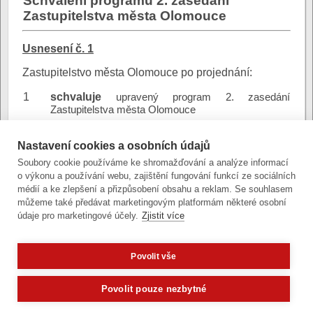
Schválení programu 2. zasedání
Zastupitelstva města Olomouce
Usnesení č. 1
Zastupitelstvo města Olomouce po projednání:
1
schvaluje
upravený program 2. zasedání
Zastupitelstva města Olomouce
Nastavení cookies a osobních údajů
Soubory cookie používáme ke shromažďování a analýze informací
o výkonu a používání webu, zajištění fungování funkcí ze sociálních
Program ZMO
Důvodová
médií a ke zlepšení a přizpůsobení obsahu a reklam. Se souhlasem
9.12.2022
zpráva:
můžeme také předávat marketingovým platformám některé osobní
(stránkový dokument - Open XML)
údaje pro marketingové účely.
Zjistit více
Povolit vše
Zobrazit verzi pro počítač
Potřebujete poradit?
Zeptejte se našeh
Povolit pouze nezbytné
Články a fotografie lze kopírovat jen se svolením provozovatele
vývoj
|
správa obsahu
| design:
Rency