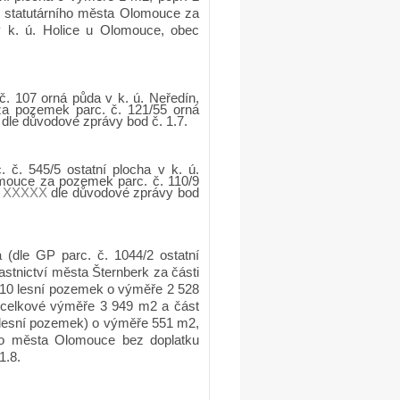
í statutárního města Olomouce za
 k. ú. Holice u Olomouce, obec
 107 orná půda v k. ú. Neředín,
za pozemek parc. č. 121/55 orná
dle důvodové zprávy bod č. 1.7.
č. 545/5 ostatní plocha v k. ú.
omouce za pozemek parc. č. 110/9
ů
XXXXX
dle důvodové zprávy bod
 (dle GP parc. č. 1044/2 ostatní
astnictví města Šternberk za části
/10 lesní pozemek o výměře 2 528
 celkové výměře 3 949 m2 a část
 lesní pozemek) o výměře 551 m2,
ího města Olomouce bez doplatku
1.8.