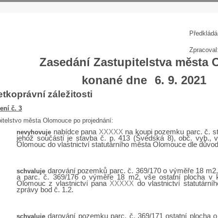
P
ředkládá
Zpracoval
Zasedání Zastupitelstva města
konané dne
6. 9. 2021
tkoprávní záležitosti
ení č. 3
itelstvo města Olomouce po projednání:
nabídce pana
XXXXX
na koupi pozemku parc. č. st
nevyhovuje
jehož součástí je stavba č. p. 413 (Švédská 8), obč. vyb.,
Olomouc do vlastnictví statutárního města Olomouce dle důvod
darování pozemků parc. č. 369/170 o výměře 18 m2,
schvaluje
a parc. č. 369/176 o výměře 18 m2, vše ostatní plocha v
Olomouc z vlastnictví pana
XXXXX
do vlastnictví statutár
zprávy bod č. 1.2.
darování pozemku parc. č. 369/171 ostatní plocha 
schvaluje