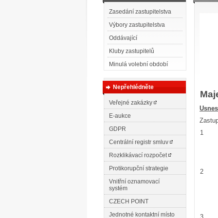
Zasedání zastupitelstva
Výbory zastupitelstva
Oddávající
Kluby zastupitelů
Minulá volební období
Nepřehlédněte
Maje
Veřejné zakázky
Usnes
E-aukce
Zastup
GDPR
1
Centrální registr smluv
Rozklikávací rozpočet
Protikorupční strategie
2
Vnitřní oznamovací
systém
CZECH POINT
Jednotné kontaktní místo
3