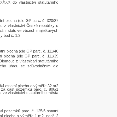
XXXX
do vlastnictví statutárního
tní plocha (dle GP parc. č. 320/27
 z vlastnictví České republiky s
ování státu ve věcech majetkových
y bod č. 1.3.
tní plocha (dle GP parc. č. 111/40
í plocha (dle GP parc. č. 111/39
lomouc z vlastnictví statutárního
vého úřadu se zdůvodněním dle
/4 ostatní plocha o výměře 32 m2
za část pozemku parc. č. 806/1
ve vlastnictví statutárního města
tí pozemků parc. č. 125/6 ostatní
ní plocha o výměře 1 m2, popř. 2