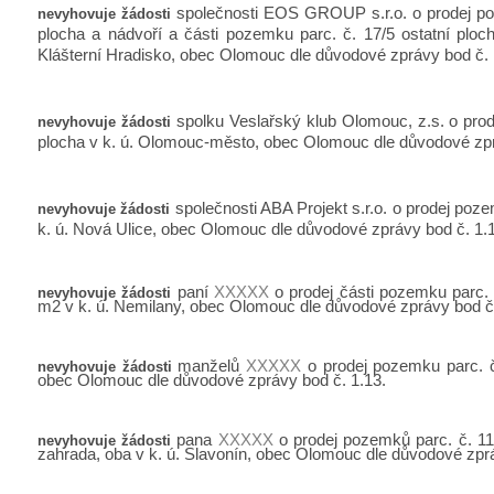
společnosti EOS GROUP s.r.o. o prodej po
nevyhovuje žádosti
plocha a nádvoří a části pozemku parc. č. 17/5 ostatní plo
Klášterní Hradisko, obec Olomouc dle důvodové zprávy bod č. 
spolku Veslařský klub Olomouc, z.s. o prod
nevyhovuje žádosti
plocha v k. ú. Olomouc-město, obec Olomouc dle důvodové zpr
společnosti ABA Projekt s.r.o. o prodej poze
nevyhovuje žádosti
k. ú. Nová Ulice, obec Olomouc dle důvodové zprávy bod č. 1.1
paní
XXXXX
o prodej části pozemku parc.
nevyhovuje žádosti
m2 v k. ú. Nemilany, obec Olomouc dle důvodové zprávy bod č.
manželů
XXXXX
o prodej pozemku parc. č.
nevyhovuje žádosti
obec Olomouc dle důvodové zprávy bod č. 1.13.
pana
XXXXX
o prodej pozemků parc. č. 113
nevyhovuje žádosti
zahrada, oba v k. ú. Slavonín, obec Olomouc dle důvodové zprá