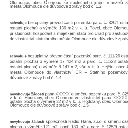
Olomouce, obec Olomouc ze společného jmění manželů
X
města Olomouce dle důvodové zprávy bod č. 1.2.
bezúplatný převod části pozemku parc. č. 320/1 osta
schvaluje
ostatní plocha) o výměře 136 m2 v k. ú. Povel, obec Olomouc
příslušností hospodařit s majetkem státu pro Úřad pro zastup
do vlastnictví statutárního města Olomouce dle důvodové zpráv
bezúplatný převod částí pozemků parc. č. 111/26 osta
schvaluje
ostatní plocha) o výměře 17 424 m2 a parc. č. 111/23 ostatn
ostatní plocha) o výměře 8 147 m2, vše v k. ú. Hejčín, obec O
města Olomouce do vlastnictví ČR – Státního pozemko
důvodové zprávy bod č. 1.4.
pana
XXXXX
o směnu pozemku parc. č. 829
nevyhovuje žádosti
v k. ú. Hodolany, obec Olomouc ve vlastnictví pana
XXXXX
ostatní plocha o výměře 32 m2 v k. ú. Hodolany, obec Olomouc 
Olomouce dle důvodové zprávy bod č. 1.5.
společnosti Radio Haná, s.r.o. o směnu čás
nevyhovuje žádosti
plocha o výměře 121 m2, popř. 180 m2 a parc. č. 125/9 ostat