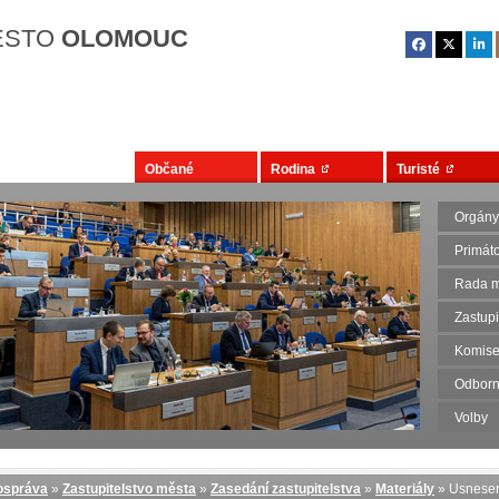
Přejít na hlavní obsah
ĚSTO
OLOMOUC
Občané
Rodina
Turisté
Orgány
Primát
Rada m
Zastupi
Komise
Odborn
Volby
správa
»
Zastupitelstvo města
»
Zasedání zastupitelstva
»
Materiály
» Usnese