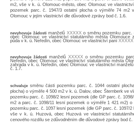
m2, vše v k. ú. Olomouc-město, obec Olomouc ve vlastnictv
pozemek parc. č. 1947/3 ostatní plocha o výměře 74 m2 v
Olomouc v jejím vlastnictví dle důvodové zprávy bod č. 1.6.
manželů
XXXXX
o směnu pozemku parc. č.
nevyhovuje žádosti
obec Olomouc ve vlastnictví statutárního města Olomouce 
půda v k. ú. Neředín, obec Olomouc ve vlastnictví paní
XXXXX
manželů
XXXXX
o směnu pozemku parc. 
nevyhovuje žádosti
Neředín, obec Olomouc ve vlastnictví statutárního města Ol
zahrada v k. ú. Neředín, obec Olomouc ve vlastnictví manžel
č. 1.7.
směnu části pozemku parc. č. 1044 ostatní plocha
schvaluje
plocha) o výměře 4 500 m2 v k. ú. Dalov, obec Šternberk ve vl
pozemku parc. č. 1098/2 lesní pozemek (dle GP parc. č. 1098
m2 a parc. č. 1098/11 lesní pozemek o výměře 1 421 m2) o
pozemku parc. č. 1097 lesní pozemek (dle GP parc. č. 1097/2
vše v k. ú. Huzová, obec Huzová ve vlastnictví statutárn
cenového rozdílu se zdůvodněním dle důvodové zprávy bod č. 