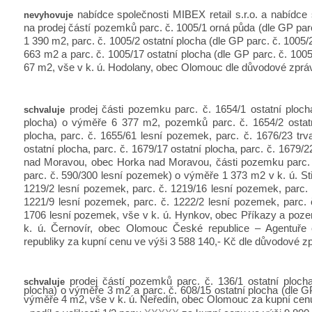
nabídce společnosti MIBEX retail s.r.o. a nabídce s
nevyhovuje
na prodej částí pozemků parc. č. 1005/1 orná půda (dle GP par
1 390 m2, parc. č. 1005/2 ostatní plocha (dle GP parc. č. 1005/2
663 m2 a parc. č. 1005/17 ostatní plocha (dle GP parc. č. 1005/
67 m2, vše v k. ú. Hodolany, obec Olomouc dle důvodové zpráv
prodej části pozemku parc. č. 1654/1 ostatní ploch
schvaluje
plocha) o výměře 6 377 m2, pozemků parc. č. 1654/2 ostatní
plocha, parc. č. 1655/61 lesní pozemek, parc. č. 1676/23 trva
ostatní plocha, parc. č. 1679/17 ostatní plocha, parc. č. 1679/2
nad Moravou, obec Horka nad Moravou, části pozemku parc. 
parc. č. 590/300 lesní pozemek) o výměře 1 373 m2 v k. ú. St
1219/2 lesní pozemek, parc. č. 1219/16 lesní pozemek, parc. 
1221/9 lesní pozemek, parc. č. 1222/2 lesní pozemek, parc. 
1706 lesní pozemek, vše v k. ú. Hynkov, obec Příkazy a poze
k. ú. Černovír, obec Olomouc České republice – Agentuře 
republiky za kupní cenu ve výši 3 588 140,- Kč dle důvodové zp
prodej částí pozemků parc. č. 136/1 ostatní ploch
schvaluje
plocha) o výměře 3 m2 a parc. č. 608/15 ostatní plocha (dle GP
výměře 4 m2, vše v k. ú. Neředín, obec Olomouc za kupní cenu 