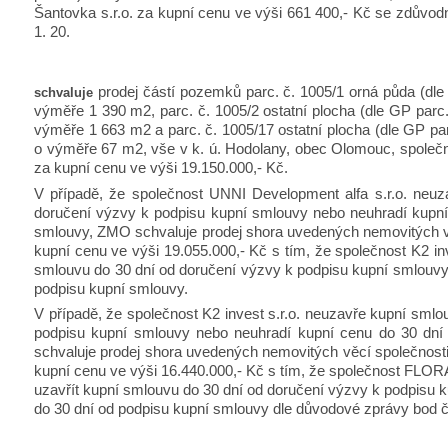
Šantovka s.r.o. za kupní cenu ve výši 661 400,- Kč se zdůvo
1. 20.
prodej částí pozemků parc. č. 1005/1 orná půda (dle
schvaluje
výměře 1 390 m2, parc. č. 1005/2 ostatní plocha (dle GP parc. č
výměře 1 663 m2 a parc. č. 1005/17 ostatní plocha (dle GP parc.
o výměře 67 m2, vše v k. ú. Hodolany, obec Olomouc, společn
za kupní cenu ve výši 19.150.000,- Kč.
V případě, že společnost UNNI Development alfa s.r.o. neu
doručení výzvy k podpisu kupní smlouvy nebo neuhradí kupní
smlouvy, ZMO schvaluje prodej shora uvedených nemovitých věc
kupní cenu ve výši 19.055.000,- Kč s tím, že společnost K2 inve
smlouvu do 30 dní od doručení výzvy k podpisu kupní smlouvy 
podpisu kupní smlouvy.
V případě, že společnost K2 invest s.r.o. neuzavře kupní smlo
podpisu kupní smlouvy nebo neuhradí kupní cenu do 30 dn
schvaluje prodej shora uvedených nemovitých věcí společn
kupní cenu ve výši 16.440.000,- Kč s tím, že společnost FL
uzavřít kupní smlouvu do 30 dní od doručení výzvy k podpisu k
do 30 dní od podpisu kupní smlouvy dle důvodové zprávy bod č