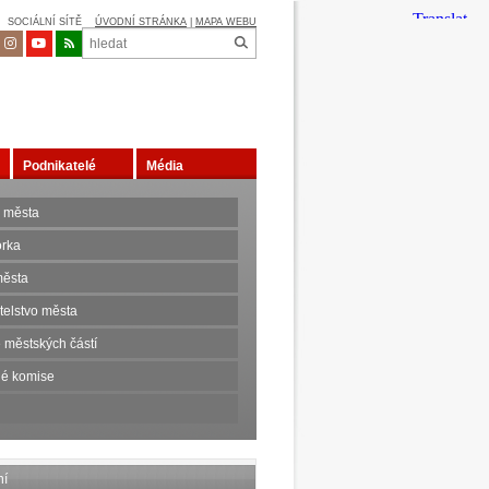
SOCIÁLNÍ SÍTĚ
ÚVODNÍ STRÁNKA
|
MAPA WEBU
Podnikatelé
Média
 města
orka
ěsta
telstvo města
 městských částí
é komise
ní