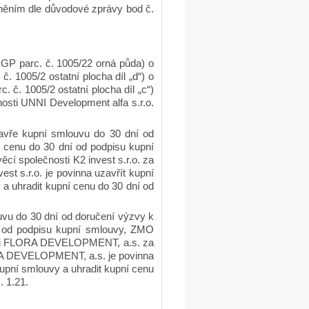
dněním dle důvodové zprávy bod č.
 GP parc. č. 1005/22 orná půda) o
. 1005/2 ostatní plocha díl „d“) o
 č. 1005/2 ostatní plocha díl „c“)
osti UNNI Development alfa s.r.o.
zavře kupní smlouvu do 30 dní od
 cenu do 30 dní od podpisu kupní
í společnosti K2 invest s.r.o. za
st s.r.o. je povinna uzavřít kupní
a uhradit kupní cenu do 30 dní od
uvu do 30 dní od doručení výzvy k
í od podpisu kupní smlouvy, ZMO
osti FLORA DEVELOPMENT, a.s. za
ORA DEVELOPMENT, a.s. je povinna
upní smlouvy a uhradit kupní cenu
. 1.21.