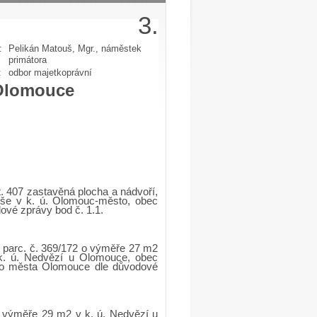
3.
:
Pelikán Matouš, Mgr., náměstek
primátora
:
odbor majetkoprávní
 Olomouce
. 407 zastavěná plocha a nádvoří,
 vše v k. ú. Olomouc-město, obec
ové zprávy bod č. 1.1.
 parc. č. 369/172 o výměře 27 m2
 k. ú. Nedvězí u Olomouce, obec
ního města Olomouce dle důvodové
o výměře 29 m2 v k. ú. Nedvězí u