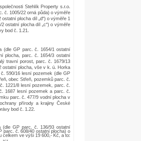
polečnosti Stehlík Property s.r.o.
c. č. 1005/22 orná půda) o výměře
 ostatní plocha díl „d“) o výměře 1
2 ostatní plocha díl „c“) o výměře
y bod č. 1.21.
a (dle GP parc. č. 1654/1 ostatní
 plocha, parc. č. 1654/3 ostatní
lý travní porost, parc. č. 1679/13
2 ostatní plocha, vše v k. ú. Horka
č. 590/16 lesní pozemek (dle GP
řeň, obec Střeň, pozemků parc. č.
č. 1221/8 lesní pozemek, parc. č.
č. 1687 lesní pozemek a parc. č.
mku parc. č. 477/9 vodní plocha v
ochrany přírody a krajiny České
rávy bod č. 1.22.
a (dle GP parc. č. 136/93 ostatní
 parc. č. 608/40 ostatní plocha) o
celkem ve výši 19 600,- Kč, a to: