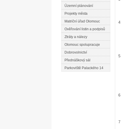
Územní plánování
Projekty města
Matriční úřad Olomouc
4
Ověřování listin a podpisů
Ztráty a nálezy
Olomouc spolupracuje
Dobrovolnictví
5
Přednáškový sál
Parkoviště Palackého 14
6
7