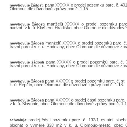
pana
XXXXX
o prodej pozemku parc. č. 401/
nevyhovuje žádosti
Olomouc dle důvodové zprávy bod č. 1.15.
manželů
XXXXX
o prodej pozemku parc.
nevyhovuje žádosti
nádvoří v k. ú. Klášterní Hradisko, obec Olomouc dle důvodové
manželů
XXXXX
o prodej pozemků parc. č. 
nevyhovuje žádosti
travní porost v k. ú. Hodolany, obec Olomouc dle důvodové zpr
pana
XXXXX
o prodej pozemků parc. č. 37
nevyhovuje žádosti
travní porost v k. ú. Hodolany, obec Olomouc dle důvodové zpr
pana
XXXXX
o prodej pozemku parc. č. st.
nevyhovuje žádosti
k. ú. Řepčín, obec Olomouc dle důvodové zprávy bod č. 1.18.
pana
XXXXX
o prodej části pozemku parc.
nevyhovuje žádosti
v k. ú. Slavonín, obec Olomouc dle důvodové zprávy bod č. 1.1
prodej části pozemku parc. č. 132/1 ostatní ploch
schvaluje
plocha) o výměře 338 m2 v k. ú. Olomouc-město, obec O