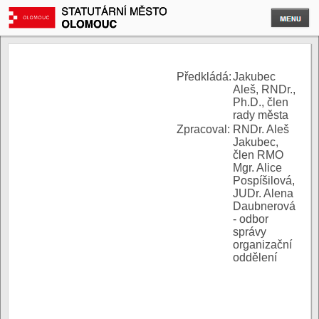
P
ředkládá:
Jakubec
Aleš, RNDr.,
Ph.D., člen
rady města
Zpracoval:
RNDr. Aleš
Jakubec,
člen RMO
Mgr. Alice
Pospíšilová,
JUDr. Alena
Daubnerová
- odbor
správy
organizační
oddělení