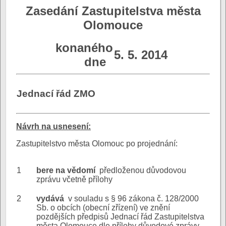
Zasedání Zastupitelstva města
Olomouce
konaného
5. 5. 2014
dne
Jednací řád ZMO
N
ávrh na usnesení:
Zastupitelstvo města Olomouc po projednání:
1
bere na vědomí
předloženou důvodovou
zprávu včetně přílohy
2
vydává
v souladu s § 96 zákona č. 128/2000
Sb. o obcích (obecní zřízení) ve znění
pozdějších předpisů Jednací řád Zastupitelstva
města Olomouce dle přílohy důvodové zprávy