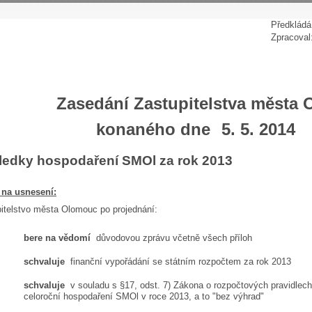
P
ředkládá
Zpracoval
Zasedání Zastupitelstva města
konaného dne
5. 5. 2014
ledky hospodaření SMOl za rok 2013
 na usnesení:
itelstvo města Olomouc po projednání:
bere na vědomí
důvodovou zprávu včetně všech příloh
schvaluje
finanční vypořádání se státním rozpočtem za rok 2013
schvaluje
v souladu s §17, odst. 7) Zákona o rozpočtových pravidlec
celoroční hospodaření SMOl v roce 2013, a to "bez výhrad"