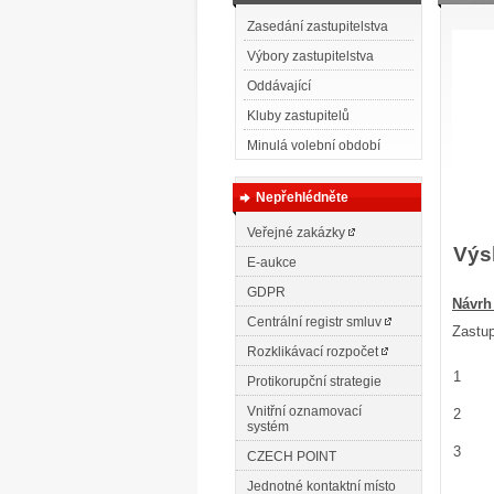
Zasedání zastupitelstva
Výbory zastupitelstva
Oddávající
Kluby zastupitelů
Minulá volební období
Nepřehlédněte
Veřejné zakázky
Výs
E-aukce
GDPR
N
ávrh
Centrální registr smluv
Zastup
Rozklikávací rozpočet
1
Protikorupční strategie
Vnitřní oznamovací
2
systém
3
CZECH POINT
Jednotné kontaktní místo