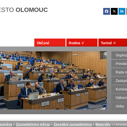
Přejít na hlavní obsah
ĚSTO
OLOMOUC
Občané
Rodina
Turisté
Orgány
Primát
Rada m
Zastupi
Komise
Odborn
Volby
správa
»
Zastupitelstvo města
»
Zasedání zastupitelstva
»
Materiály
» Usnese