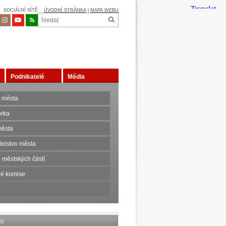
SOCIÁLNÍ SÍTĚ
ÚVODNÍ STRÁNKA
|
MAPA WEBU
Podnikatelé
Média
 města
orka
ěsta
telstvo města
 městských částí
é komise
ní