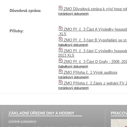
ZMO Důvodová zpráva k výsl hosp ro
Důvodová zpráva:
(stránkový dokument)
ZMO Př. č. 3 Část A Výsledky hospoda
Přílohy:
.XLS
ZMO Př. č. 3 část B Vypořádání se st
(tabulkový dokument)
ZMO Př. č. 3 část C výsledky hospodař
2013.XLS
ZMO Př. č. 3 Část D Grafy - 2008 -20
(tabulkový dokument)
ZMO Příloha č. 1 Výrok auditora
(stránkový dokument)
ZMO Příloha č. 2 Zápis z jednání FV
(stránkový dokument)
ZÁKLADNÍ ÚŘEDNÍ DNY A HODINY
PRACOV
(včetně pokladen)