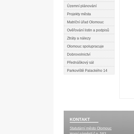
Územní plánování
Projekty města
Matriční úřad Olomouc
Ověřování listin a podpisů
Ztráty a nálezy
Olomouc spolupracuje
Dobrovolnictví
Přednáškový sál
Parkoviště Palackého 14
KONTAKT
Statutární město Olomouc
Horní náměstí č.p. 583