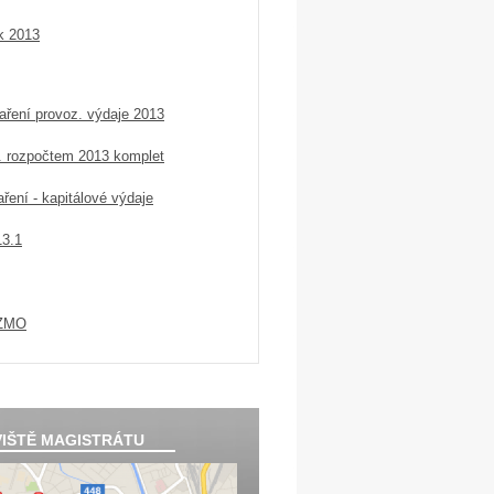
k 2013
ření provoz. výdaje 2013
. rozpočtem 2013 komplet
ení - kapitálové výdaje
13.1
 ZMO
IŠTĚ MAGISTRÁTU