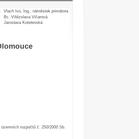
:
Vlach Ivo, Ing., náměstek primátora
:
Bc. Vítězslava Vičarová
Jaroslava Kotelenská
 Olomouce
h územních rozpočtů č. 250/2000 Sb.