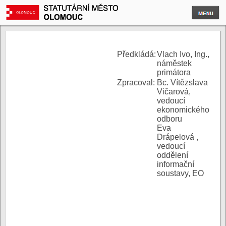
P
ředkládá:
Vlach Ivo, Ing.,
náměstek
primátora
Zpracoval:
Bc. Vítězslava
Vičarová,
vedoucí
ekonomického
odboru
Eva
Drápelová ,
vedoucí
oddělení
informační
soustavy, EO