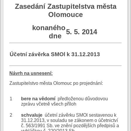
Zasedání Zastupitelstva města
Olomouce
konaného
5. 5. 2014
dne
Účetní závěrka SMOl k 31.12.2013
N
ávrh na usnesení:
Zastupitelstvo města Olomouc po projednání:
1
bere na vědomí
předloženou důvodovou
zprávu včetně všech příloh
2
schvaluje
účetní závěrku SMOl sestavenou k
31.12.2013, v souladu se zákonem o účetnictví
č. 563/1991 Sb. ve znění pozdějších předpisů a
vyhláškou č. 220/2013 Sb.