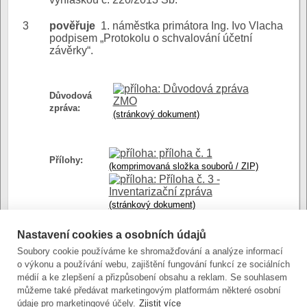
3
pověřuje
1. náměstka primátora Ing. Ivo Vlacha
podpisem „Protokolu o schvalování účetní
závěrky“.
Důvodová zpráva
Důvodová
ZMO
zpráva:
(stránkový dokument)
příloha č. 1
Přílohy:
(komprimovaná složka souborů / ZIP)
Příloha č. 3 -
Inventarizační zpráva
(stránkový dokument)
Příloha č. 4 -
Protokol o schvalování účetní
Nastavení cookies a osobních údajů
závěrky1
Soubory cookie používáme ke shromažďování a analýze informací
(stránkový dokument)
o výkonu a používání webu, zajištění fungování funkcí ze sociálních
Příloha č.2 - Výrok
médií a ke zlepšení a přizpůsobení obsahu a reklam. Se souhlasem
auditora
můžeme také předávat marketingovým platformám některé osobní
(stránkový dokument)
údaje pro marketingové účely.
Zjistit více