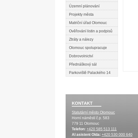
Územní plánování
Projekty města
Matriční úřad Olomouc
Ověřování listin a podpisů
Ztráty a nálezy
Olomouc spolupracuje
Dobrovolnictví
Přednáškový sál
Parkoviště Palackého 14
KONTAKT
Statutární město Olomouc
Horní náměstí č.p. 583
779 11 Olomouc
Telefon:
+420 585 513 111
AI asistent Olda:
+420 530 000 640