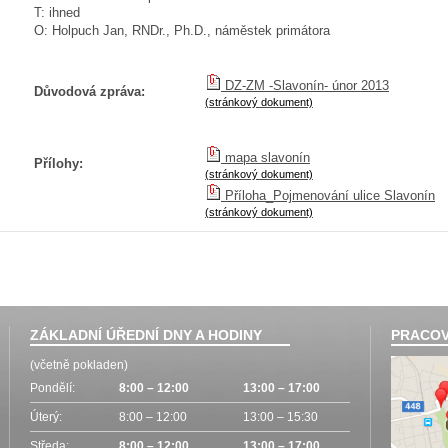
T: ihned
O: Holpuch Jan, RNDr., Ph.D., náměstek primátora
DZ-ZM -Slavonín- únor 2013
Důvodová zpráva:
(stránkový dokument)
mapa slavonín
Přílohy:
(stránkový dokument)
Příloha_Pojmenování ulice Slavonín
(stránkový dokument)
ZÁKLADNÍ ÚŘEDNÍ DNY A HODINY
PRACOV
(včetně pokladen)
Pondělí:
8:00 – 12:00
13:00 – 17:00
Úterý:
8:00 – 12:00
13:00 – 15:30
Středa:
8:00 – 12:00
13:00 – 17:00