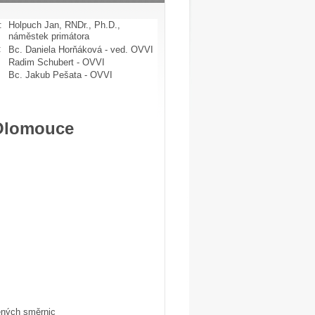
:
Holpuch Jan, RNDr., Ph.D.,
náměstek primátora
:
Bc. Daniela Horňáková - ved. OVVI
Radim Schubert - OVVI
Bc. Jakub Pešata - OVVI
 Olomouce
vených směrnic