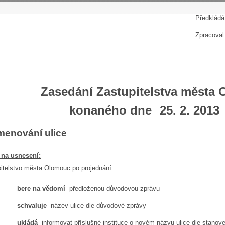
P
ředkládá
Zpracoval
Zasedání Zastupitelstva města
konaného dne
25. 2. 2013
menování ulice
 na usnesení:
itelstvo města Olomouc po projednání:
bere na vědomí
předloženou důvodovou zprávu
schvaluje
název ulice dle důvodové zprávy
ukládá
informovat příslušné instituce o novém názvu ulice dle stano