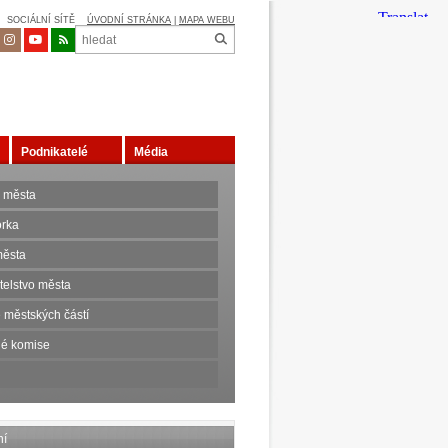
SOCIÁLNÍ SÍTĚ
ÚVODNÍ STRÁNKA
|
MAPA WEBU
Podnikatelé
Média
 města
orka
ěsta
telstvo města
 městských částí
é komise
ní