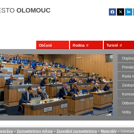
Přejít na hlavní obsah
ĚSTO
OLOMOUC
Občané
Rodina
Turisté
Orgány
Primát
Rada m
Zastupi
Komise
Odborn
Volby
správa
»
Zastupitelstvo města
»
Zasedání zastupitelstva
»
Materiály
» Usnese