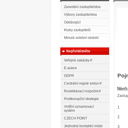
Zasedání zastupitelstva
Výbory zastupitelstva
Oddávající
Kluby zastupitelů
Minulá volební období
Nepřehlédněte
Veřejné zakázky
E-aukce
Poj
GDPR
Centrální registr smluv
N
ávrh
Rozklikávací rozpočet
Zastup
Protikorupční strategie
Vnitřní oznamovací
1
systém
2
CZECH POINT
Jednotné kontaktní místo
3