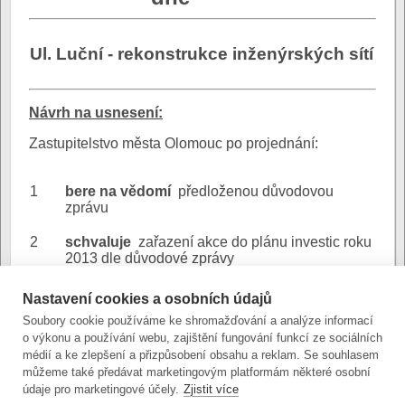
Ul. Luční - rekonstrukce inženýrských sítí
N
ávrh na usnesení:
Zastupitelstvo města Olomouc po projednání:
1
bere na vědomí
předloženou důvodovou
zprávu
2
schvaluje
zařazení akce do plánu investic roku
2013 dle důvodové zprávy
Nastavení cookies a osobních údajů
Ul. Luční -
Důvodová
Soubory cookie používáme ke shromažďování a analýze informací
důvodová zpráva
zpráva:
o výkonu a používání webu, zajištění fungování funkcí ze sociálních
(stránkový dokument)
médií a ke zlepšení a přizpůsobení obsahu a reklam. Se souhlasem
můžeme také předávat marketingovým platformám některé osobní
údaje pro marketingové účely.
Zjistit více