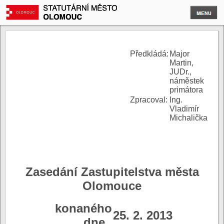
P
ředkládá:
Major
Martin,
JUDr.,
náměstek
primátora
Zpracoval:
Ing.
Vladimír
Michalička
Zasedání Zastupitelstva města
Olomouce
konaného
25. 2. 2013
dne