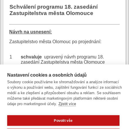
Schválení programu 18. zasedání
Zastupitelstva města Olomouce
N
ávrh na usnesení:
Zastupitelstvo města Olomouc po projednání:
1
schvaluje
upravený návrh programu 18.
zasedání Zastupitelstva města Olomouce
Nastavení cookies a osobních údajů
Návrh programu
Důvodová
Soubory cookie používáme ke shromažďování a analýze informací
ZMO - DZ
zpráva:
o výkonu a používání webu, zajištění fungování funkcí ze sociálních
(stránkový dokument)
médií a ke zlepšení a přizpůsobení obsahu a reklam. Se souhlasem
můžeme také předávat marketingovým platformám některé osobní
údaje pro marketingové účely.
Zjistit více
Povolit vše
Zobrazit verzi pro počítač