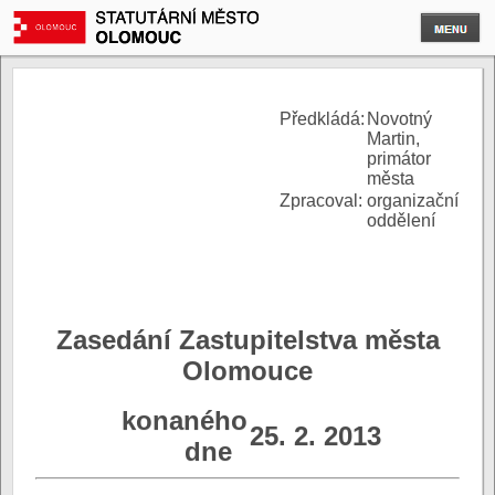
P
ředkládá:
Novotný
Martin,
primátor
města
Zpracoval:
organizační
oddělení
Zasedání Zastupitelstva města
Olomouce
konaného
25. 2. 2013
dne