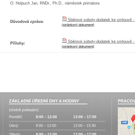
O: Holpuch Jan, RNDr., Ph.D., náměstek primátora
Sběrové soboty-dodatek ke smlouvě -
Důvodová zpráva:
(stránkový dokument)
Sběrové soboty-dodatek ke smlouvě - 
Přílohy:
(stránkový dokument)
ZÁKLADNÍ ÚŘEDNÍ DNY A HODINY
PRACOV
(včetně pokladen)
Pondělí:
8:00 – 12:00
13:00 – 17:00
Úterý:
8:00 – 12:00
13:00 – 15:30
Středa:
8:00 – 12:00
13:00 – 17:00