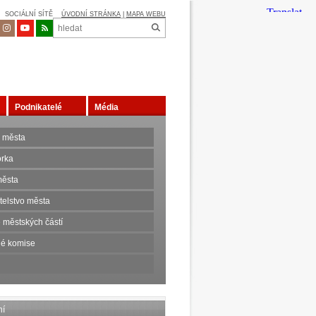
SOCIÁLNÍ SÍTĚ
ÚVODNÍ STRÁNKA
|
MAPA WEBU
Podnikatelé
Média
 města
orka
ěsta
telstvo města
 městských částí
é komise
ní