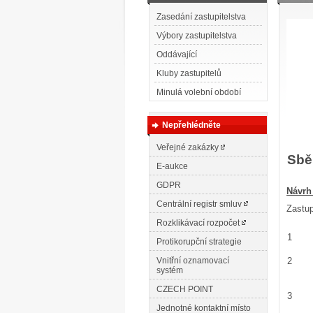
Zasedání zastupitelstva
Výbory zastupitelstva
Oddávající
Kluby zastupitelů
Minulá volební období
Nepřehlédněte
Veřejné zakázky
Sbě
E-aukce
GDPR
N
ávrh
Centrální registr smluv
Zastup
Rozklikávací rozpočet
1
Protikorupční strategie
Vnitřní oznamovací
2
systém
CZECH POINT
3
Jednotné kontaktní místo