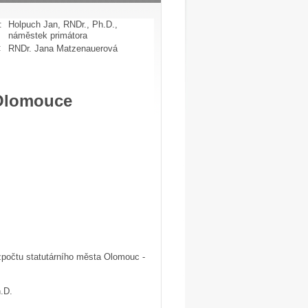
:
Holpuch Jan, RNDr., Ph.D.,
náměstek primátora
:
RNDr. Jana Matzenauerová
 Olomouce
zpočtu statutárního města Olomouc -
.D.