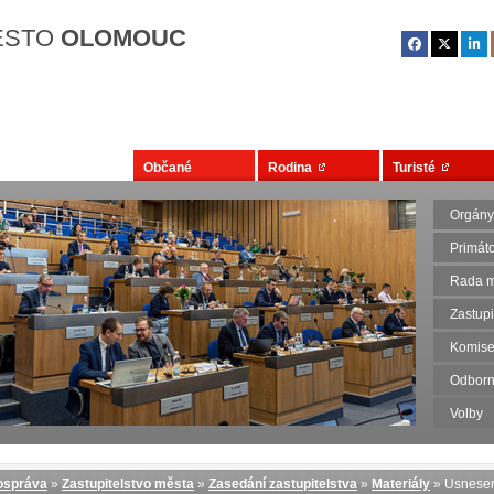
Přejít na hlavní obsah
ĚSTO
OLOMOUC
Občané
Rodina
Turisté
Orgány
Primát
Rada m
Zastupi
Komise
Odborn
Volby
správa
»
Zastupitelstvo města
»
Zasedání zastupitelstva
»
Materiály
» Usnese