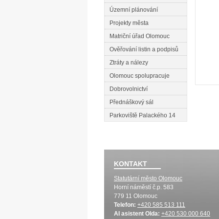
Územní plánování
Projekty města
Matriční úřad Olomouc
Ověřování listin a podpisů
Ztráty a nálezy
Olomouc spolupracuje
Dobrovolnictví
Přednáškový sál
Parkoviště Palackého 14
KONTAKT
Statutární město Olomouc
Horní náměstí č.p. 583
779 11 Olomouc
Telefon:
+420 585 513 111
AI asistent Olda:
+420 530 000 640