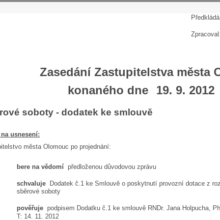
P
ředkládá
Zpracoval
Zasedání Zastupitelstva města
konaného dne
19. 9. 2012
rové soboty - dodatek ke smlouvě
 na usnesení:
itelstvo města Olomouc po projednání:
bere na vědomí
předloženou důvodovou zprávu
schvaluje
Dodatek č.1 ke Smlouvě o poskytnutí provozní dotace z ro
sběrové soboty
pověřuje
podpisem Dodatku č.1 ke smlouvě RNDr. Jana Holpucha, Ph
T: 14. 11. 2012