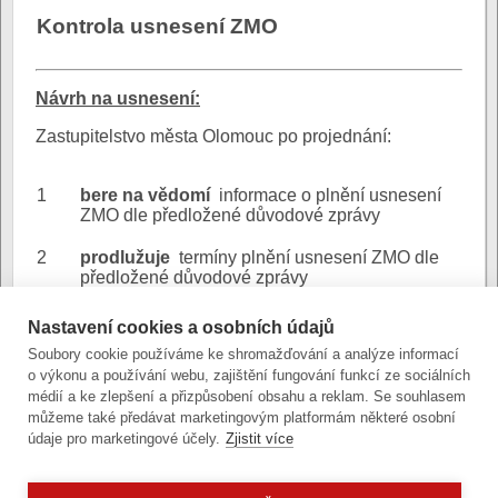
Kontrola usnesení ZMO
N
ávrh na usnesení:
Zastupitelstvo města Olomouc po projednání:
1
bere na vědomí
informace o plnění usnesení
ZMO dle předložené důvodové zprávy
2
prodlužuje
termíny plnění usnesení ZMO dle
předložené důvodové zprávy
Nastavení cookies a osobních údajů
kontrola usnesení
Důvodová
Soubory cookie používáme ke shromažďování a analýze informací
04-2012
zpráva:
o výkonu a používání webu, zajištění fungování funkcí ze sociálních
(stránkový dokument)
médií a ke zlepšení a přizpůsobení obsahu a reklam. Se souhlasem
můžeme také předávat marketingovým platformám některé osobní
údaje pro marketingové účely.
Zjistit více