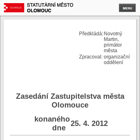
P
ředkládá:
Novotný
Martin,
primátor
města
Zpracoval:
organizační
oddělení
Zasedání Zastupitelstva města
Olomouce
konaného
25. 4. 2012
dne