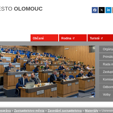
Přejít na hlavní obsah
ĚSTO
OLOMOUC
Občané
Rodina
Turisté
Orgány
Primát
Rada m
Zastupi
Komise
Odborn
Volby
správa
»
Zastupitelstvo města
»
Zasedání zastupitelstva
»
Materiály
» Usnese