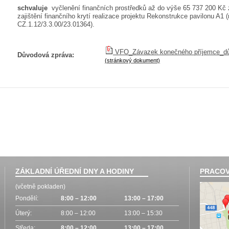
schvaluje
vyčlenění finančních prostředků až do výše 65 737 200 Kč
zajištění finančního krytí realizace projektu Rekonstrukce pavilonu A1 (r
CZ.1.12/3.3.00/23.01364).
VFO_Závazek konečného příjemce_dů
Důvodová zpráva:
(stránkový dokument)
ZÁKLADNÍ ÚŘEDNÍ DNY A HODINY
PRACOV
(včetně pokladen)
Pondělí:
8:00 – 12:00
13:00 – 17:00
Úterý:
8:00 – 12:00
13:00 – 15:30
Středa:
8:00 – 12:00
13:00 – 17:00