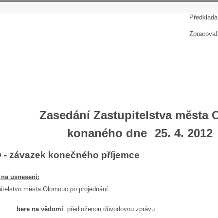
P
ředkládá
Zpracoval
Zasedání Zastupitelstva města
konaného dne
25. 4. 2012
 - závazek konečného příjemce
 na usnesení:
itelstvo města Olomouc po projednání:
bere na vědomí
předloženou důvodovou zprávu