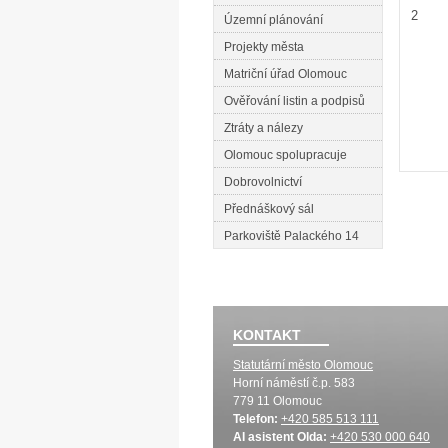
2
Územní plánování
Projekty města
Matriční úřad Olomouc
Ověřování listin a podpisů
Ztráty a nálezy
Olomouc spolupracuje
Dobrovolnictví
Přednáškový sál
Parkoviště Palackého 14
KONTAKT
Statutární město Olomouc
Horní náměstí č.p. 583
779 11 Olomouc
Telefon:
+420 585 513 111
AI asistent Olda:
+420 530 000 640