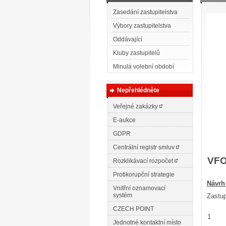
Zasedání zastupitelstva
Výbory zastupitelstva
Oddávající
Kluby zastupitelů
Minulá volební období
Nepřehlédněte
Veřejné zakázky
E-aukce
GDPR
Centrální registr smluv
VFO
Rozklikávací rozpočet
Protikorupční strategie
N
ávrh
Vnitřní oznamovací
systém
Zastup
CZECH POINT
1
Jednotné kontaktní místo