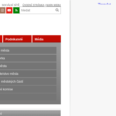
SOCIÁLNÍ SÍTĚ
ÚVODNÍ STRÁNKA
|
MAPA WEBU
Podnikatelé
Média
 města
orka
ěsta
telstvo města
 městských částí
é komise
ní