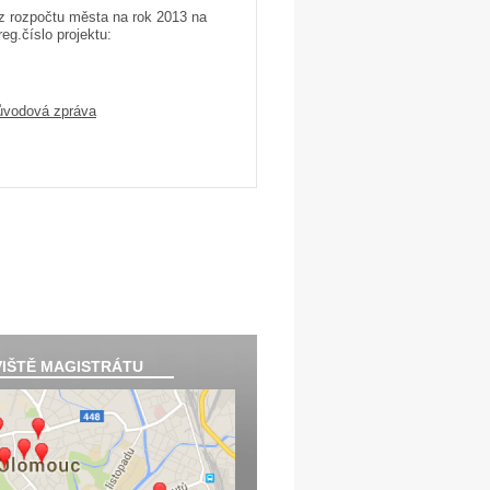
 z rozpočtu města na rok 2013 na
eg.číslo projektu:
vodová zpráva
IŠTĚ MAGISTRÁTU