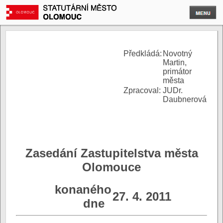
P
ředkládá:
Novotný
Martin,
primátor
města
Zpracoval:
JUDr.
Daubnerová
Zasedání Zastupitelstva města
Olomouce
konaného
27. 4. 2011
dne