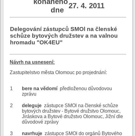
konaného
27. 4. 2011
dne
Delegování zástupců SMOl na členské
schůze bytových družstev a na valnou
hromadu "OK4EU"
N
ávrh na usnesení:
Zastupitelstvo města Olomouc po projednání:
1
bere na vědomí
předloženou důvodovou
zprávu
2
deleguje
zástupce SMOl na členské schůze
bytových družstev - Bytové družstvo Olomouc,
Jiráskova a Bytové družstvo Olomouc, Jižní dle
důvodové zprávy
3
navrhuje
zástupce SMOl do orgánů Bytového