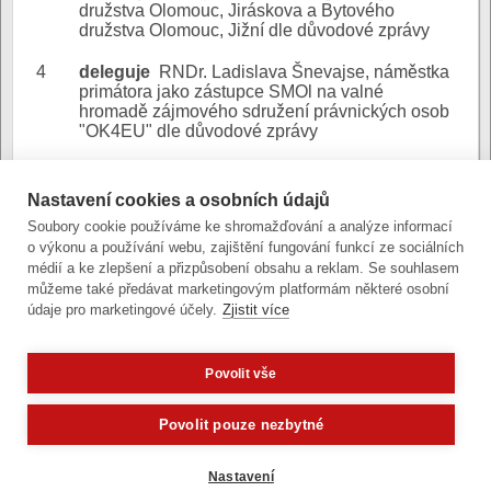
družstva Olomouc, Jiráskova a Bytového
družstva Olomouc, Jižní dle důvodové zprávy
4
deleguje
RNDr. Ladislava Šnevajse, náměstka
primátora jako zástupce SMOl na valné
hromadě zájmového sdružení právnických osob
"OK4EU" dle důvodové zprávy
DZ - Delegování
Nastavení cookies a osobních údajů
zástupců bytová družstva a
Důvodová
Soubory cookie používáme ke shromažďování a analýze informací
OK4EU
zpráva:
o výkonu a používání webu, zajištění fungování funkcí ze sociálních
(stránkový dokument)
médií a ke zlepšení a přizpůsobení obsahu a reklam. Se souhlasem
můžeme také předávat marketingovým platformám některé osobní
údaje pro marketingové účely.
Zjistit více
Povolit vše
Zobrazit verzi pro počítač
Potřebujete poradit?
Zeptejte se našeho asis
Povolit pouze nezbytné
Články a fotografie lze kopírovat jen se svolením provozovatele
vývoj
|
správa obsahu
| design:
Rency
Nastavení
přístupnost
|
gdpr
|
cookies
,
nastavení cookies