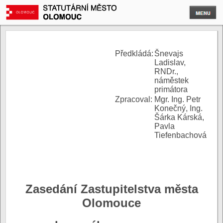
P
ředkládá:
Šnevajs
Ladislav,
RNDr.,
náměstek
primátora
Zpracoval:
Mgr. Ing. Petr
Konečný, Ing.
Šárka Kárská,
Pavla
Tiefenbachová
Zasedání Zastupitelstva města
Olomouce